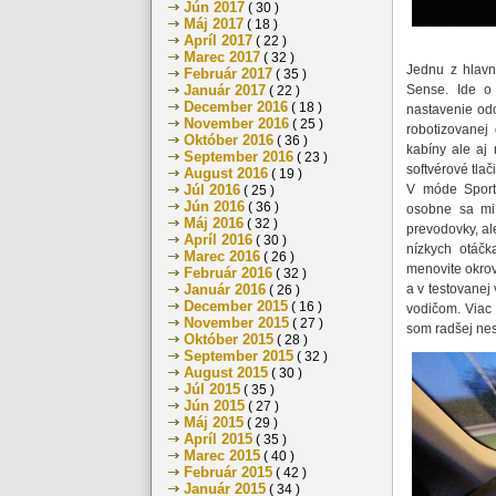
Jún 2017
( 30 )
Máj 2017
( 18 )
Apríl 2017
( 22 )
Marec 2017
( 32 )
Jednu z hlavn
Február 2017
( 35 )
Január 2017
Sense. Ide o
( 22 )
December 2016
( 18 )
nastavenie od
November 2016
( 25 )
robotizovanej
Október 2016
( 36 )
kabíny ale aj
September 2016
( 23 )
softvérové tlač
August 2016
( 19 )
Júl 2016
V móde Sport
( 25 )
Jún 2016
( 36 )
osobne sa mi 
Máj 2016
( 32 )
prevodovky, ale
Apríl 2016
( 30 )
nízkych otáčk
Marec 2016
( 26 )
menovite okrov
Február 2016
( 32 )
Január 2016
a v testovanej 
( 26 )
December 2015
( 16 )
vodičom. Viac 
November 2015
( 27 )
som radšej nes
Október 2015
( 28 )
September 2015
( 32 )
August 2015
( 30 )
Júl 2015
( 35 )
Jún 2015
( 27 )
Máj 2015
( 29 )
Apríl 2015
( 35 )
Marec 2015
( 40 )
Február 2015
( 42 )
Január 2015
( 34 )