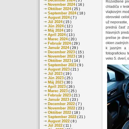
December 2024
( 3 )
Rozvidlené pr
November 2024
( 16 )
chladiča v les
Október 2024
( 25 )
vlajkovým mod
September 2024
( 18 )
obrovské celi
August 2024
( 7 )
Júl 2024
( 15 )
už neporastie
Jún 2024
( 12 )
predná časť z
Máj 2024
( 10 )
hlavných pred
Apríl 2024
( 13 )
prelise je dne
Marec 2024
( 20 )
okien zadných 
Február 2024
( 29 )
Január 2024
( 29 )
k jasným a p
December 2023
( 15 )
fotografickou 
November 2023
( 16 )
veko 5. dverí, 
Október 2023
( 14 )
September 2023
( 9 )
August 2023
( 21 )
Júl 2023
( 19 )
Jún 2023
( 25 )
Máj 2023
( 30 )
Apríl 2023
( 26 )
Marec 2023
( 25 )
Február 2023
( 21 )
Január 2023
( 23 )
December 2022
( 7 )
November 2022
( 23 )
Október 2022
( 18 )
September 2022
( 21 )
August 2022
( 8 )
Júl 2022
( 11 )