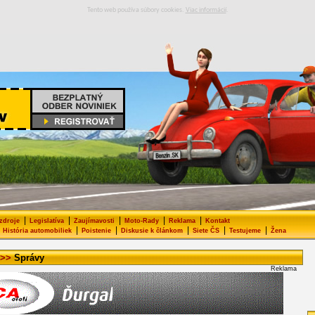
Tento web používa súbory cookies.
Viac informácií
.
|
|
|
|
|
 zdroje
Legislatíva
Zaujímavosti
Moto-Rady
Reklama
Kontakt
|
|
|
|
|
História automobiliek
Poistenie
Diskusie k článkom
Siete ČS
Testujeme
Žena
>>
Správy
Reklama