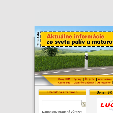
|
|
|
Ceny PHM
Správy
Čo je čo
Alternatívne
|
|
|
Cestujeme
Diaľničné známky
Autosalóny
Hľadať na stránkach
BenzinSK
Naposledy hľadané výrazy: