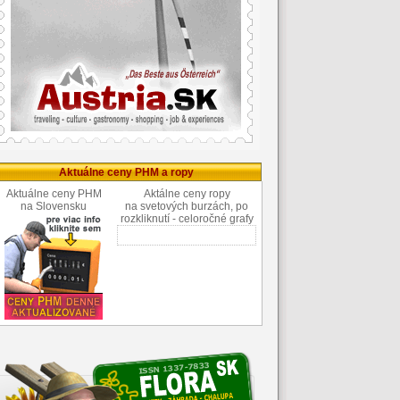
Aktuálne ceny PHM a ropy
Aktuálne ceny PHM
Aktálne ceny ropy
na Slovensku
na svetových burzách, po
rozkliknutí - celoročné grafy