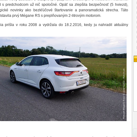
s predchodcom už nič spoločné. Opäť sa zlepšila bezpečnosť (5 hviezd),
logické novinky ako bezkľúčové štartovanie a panoramatická strecha. Táto
dstavila prvý Mégane RS s preplňovaným 2-litrovým motorom.
cia prišla v roku 2008 a vydržala do 18.2.2016, kedy ju nahradil aktuálny