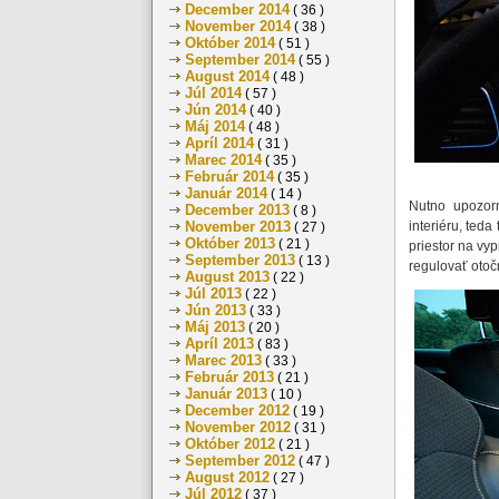
December 2014
( 36 )
November 2014
( 38 )
Október 2014
( 51 )
September 2014
( 55 )
August 2014
( 48 )
Júl 2014
( 57 )
Jún 2014
( 40 )
Máj 2014
( 48 )
Apríl 2014
( 31 )
Marec 2014
( 35 )
Február 2014
( 35 )
Január 2014
( 14 )
Nutno upozorn
December 2013
( 8 )
interiéru, teda
November 2013
( 27 )
Október 2013
( 21 )
priestor na vy
September 2013
( 13 )
regulovať otoč
August 2013
( 22 )
Júl 2013
( 22 )
Jún 2013
( 33 )
Máj 2013
( 20 )
Apríl 2013
( 83 )
Marec 2013
( 33 )
Február 2013
( 21 )
Január 2013
( 10 )
December 2012
( 19 )
November 2012
( 31 )
Október 2012
( 21 )
September 2012
( 47 )
August 2012
( 27 )
Júl 2012
( 37 )