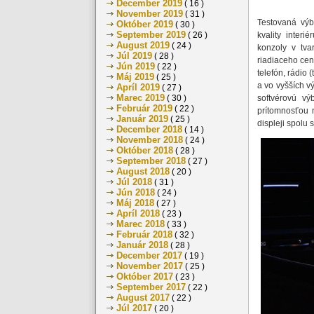
December 2019
( 16 )
November 2019
( 31 )
Testovaná vý
Október 2019
( 30 )
September 2019
kvality inter
( 26 )
August 2019
( 24 )
konzoly v tva
Júl 2019
( 28 )
riadiaceho cent
Jún 2019
( 22 )
telefón, rádio 
Máj 2019
( 25 )
a vo vyšších v
Apríl 2019
( 27 )
Marec 2019
softvérovú vý
( 30 )
Február 2019
( 22 )
prítomnosťou 
Január 2019
( 25 )
displeji spolu
December 2018
( 14 )
November 2018
( 24 )
Október 2018
( 28 )
September 2018
( 27 )
August 2018
( 20 )
Júl 2018
( 31 )
Jún 2018
( 24 )
Máj 2018
( 27 )
Apríl 2018
( 23 )
Marec 2018
( 33 )
Február 2018
( 32 )
Január 2018
( 28 )
December 2017
( 19 )
November 2017
( 25 )
Október 2017
( 23 )
September 2017
( 22 )
August 2017
( 22 )
Júl 2017
( 20 )