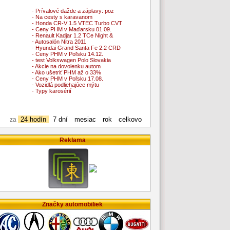
- Prívalové dažde a záplavy: poz
- Na cesty s karavanom
- Honda CR-V 1.5 VTEC Turbo CVT
- Ceny PHM v Maďarsku 01.09.
- Renault Kadjar 1.2 TCe Night &
- Autosalón Nitra 2011
- Hyundai Grand Santa Fe 2.2 CRD
- Ceny PHM v Poľsku 14.12.
- test Volkswagen Polo Slovakia
- Akcie na dovolenku autom
- Ako ušetriť PHM až o 33%
- Ceny PHM v Poľsku 17.08.
- Vozidlá podliehajúce mýtu
- Typy karosérií
24 hodín
7 dní
mesiac
rok
celkovo
za
Reklama
Značky automobiliek