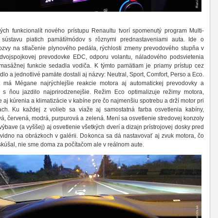
ých funkcionalít nového prístupu Renaultu tvorí spomenutý program Multi-
 sústavu piatich pamätí/módov s rôznymi prednastaveniami auta. Ide o
ozvy na stlačenie plynového pedála, rýchlosti zmeny prevodového stupňa v
 dvojspojkovej prevodovke EDC, odporu volantu, náladového podsvietenia
 masážnej funkcie sedadla vodiča. K týmto pamätiam je priamy prístup cez
idlo a jednotlivé pamäte dostali aj názvy: Neutral, Sport, Comfort, Perso a Eco.
 má Mégane najrýchlejšie reakcie motora aj automatickej prevodovky a
s ňou jazdilo najprirodzenejšie. Režim Eco optimalizuje režimy motora,
 aj kúrenia a klimatizácie v kabíne pre čo najmenšiu spotrebu a drží motor pri
ach. Ku každej z volieb sa viaže aj samostatná farba osvetlenia kabíny,
á, červená, modrá, purpurová a zelená. Mení sa osvetlenie stredovej konzoly
výbave (a vyššej) aj osvetlenie všetkých dverí a dizajn prístrojovej dosky pred
vidno na obrázkoch v galérii. Dokonca sa dá nastavovať aj zvuk motora, čo
kúšal, nie sme doma za počítačom ale v reálnom aute.