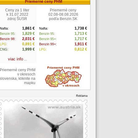
Priemerné ceny PHM
Ceny za 1 liter
Priemerné ceny
k 31.07.2022
02.08-08.08.2026
zdroj ŠUSR
podľa Benzin.SK
1,861 €
1,738 €
Nafta:
Nafta:
1,829 €
1,713 €
Benzin 95:
Benzin 95:
2,031 €
1,717 €
Benzin 98:
Benzin 95+:
0,891 €
1,911 €
LPG:
Benzin 99+:
1,999 €
0,812 €
CNG:
LPG:
viac info
...
Priemerné ceny PHM
v okresoch
slovenska, kliknite na
mapku
Reklama