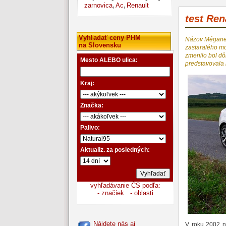
zarnovica
Ac
Renault
,
,
test Re
Vyhľadať ceny PHM
Názov Mégane sa
na Slovensku
zastaralého mo
zmenilo bol dô
Mesto ALEBO ulica:
predstavovala 
Kraj:
Značka:
Palivo:
Aktualiz. za posledných:
vyhľadávanie ČS podľa:
- značiek
- oblasti
Nájdete nás aj
V roku 2002 n