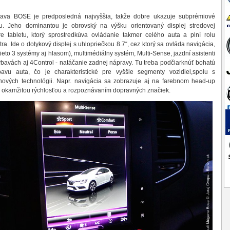
bava BOSE je predposledná najvyššia, takže dobre ukazuje subprémiové
iéru. Jeho dominantou je obrovský na výšku orientovaný displej stredovej
re tabletu, ktorý sprostredkúva ovládanie takmer celého auta a plní rolu
ra. Ide o dotykový displej s uhlopriečkou 8.7“, cez ktorý sa ovláda navigácia,
(tieto 3 systémy aj hlasom), multimédiálny systém, Multi-Sense, jazdní asistenti
ýbavách aj 4Control - natáčanie zadnej nápravy. Tu treba podčiarknúť bohatú
bavu auta, čo je charakteristické pre vyššie segmenty vozidiel,spolu s
nových technológii. Napr. navigácia sa zobrazuje aj na farebnom head-up
 s okamžitou rýchlosťou a rozpoznávaním dopravných značiek.