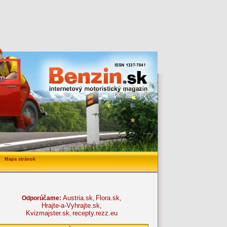
Mapa stránok
Austria.sk
Flora.sk
Odporúčame:
,
,
Hrajte-a-Vyhrajte.sk
,
Kvizmajster.sk
recepty.rezz.eu
,