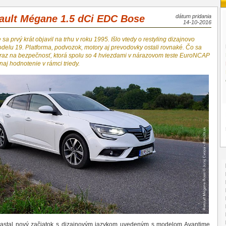
nault Mégane 1.5 dCi EDC Bose
dátum pridania
14-10-2016
 prvý krát objavil na trhu v roku 1995. Išlo vtedy o restyling dizajnovo
delu 19. Platforma, podvozok, motory aj prevodovky ostali rovnaké. Čo sa
raz na bezpečnosť, ktorá spolu so 4 hviezdami v nárazovom teste EuroNCAP
naj hodnotenie v rámci triedy.
astal nový začiatok s dizajnovým jazykom uvedeným s modelom Avantime.