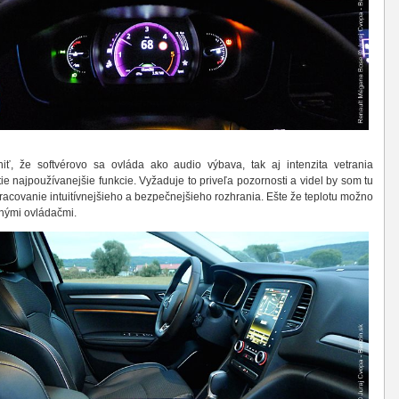
iť, že softvérovo sa ovláda ako audio výbava, tak aj intenzita vetrania
 tie najpoužívanejšie funkcie. Vyžaduje to priveľa pozornosti a videl by som tu
pracovanie intuitívnejšieho a bezpečnejšieho rozhrania. Ešte že teplotu možno
nými ovládačmi.