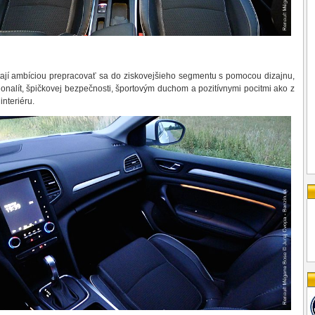
tají ambíciou prepracovať sa do ziskovejšieho segmentu s pomocou dizajnu,
onalít, špičkovej bezpečnosti, športovým duchom a pozitívnymi pocitmi ako z
 interiéru.