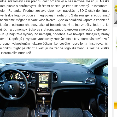
edné svetlomety celú prednú časť organicky a neasertívne rozširujú. Maska
klom plaste s chrómovými lištičkami nasleduje trend stanovený Talismanom -
elom Renaultu. Prednej zostave okrem sympatických LED C-éčok dominuje
stvé lesklé logo výrobcu s integrovaným radarom. S ďalšou generáciou snáď
, nechceme Mégane v tvare kosoštvorca. Vysoko položená kapota a zaoblená
lepšuje ochranu chodcov, ako aj bezpečnostný rating značky, jeden z jej
ajných argumentov. Bokorys s chrómovanou bagetkou smerovky v efektnom
s in (a najnižšie výbavy ho nemajú), podobne ako hokejka stúpajúcej hrany
dverí. Dopĺňajú ju vypracované svaly zadných blatníkov, ktoré nás privádzajú
resne vykresleným ukazováčkom koncového osvetlenia inšpirovaných
technikou “light painting”. Ukazujú na zadné logo diamantu a tiež na krátke
o ktorom ešte bude reč.