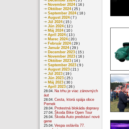
December 2024
( 3 )
November 2024
( 16 )
Október 2024
( 25 )
September 2024
( 18 )
August 2024
( 7 )
Júl 2024
( 15 )
Jún 2024
( 12 )
Máj 2024
( 10 )
Apríl 2024
( 13 )
Marec 2024
( 20 )
Február 2024
( 29 )
Január 2024
( 29 )
December 2023
( 15 )
November 2023
( 16 )
Október 2023
( 14 )
September 2023
( 9 )
August 2023
( 21 )
Júl 2023
( 19 )
Jún 2023
( 25 )
Máj 2023
( 30 )
Apríl 2023
( 26 )
Na trhu je viac zánovných
28.04.
áut
Cesta, ktorá spája obce
28.04.
Pernek
Protestná blokáda dopravy
28.04.
Škoda Bike Open Tour
27.04.
Škoda Auto predstaví nové
26.04.
gene
Vespa oslávila 77.
25.04.