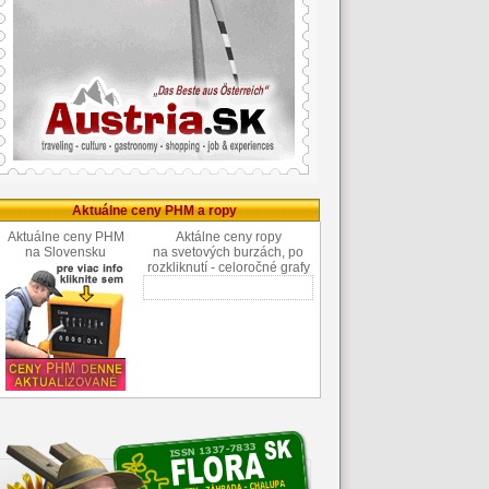
Aktuálne ceny PHM a ropy
Aktuálne ceny PHM
Aktálne ceny ropy
na Slovensku
na svetových burzách, po
rozkliknutí - celoročné grafy