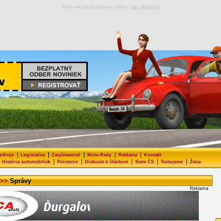
Tento web používa súbory cookies.
Viac informácií
.
|
|
|
|
|
 zdroje
Legislatíva
Zaujímavosti
Moto-Rady
Reklama
Kontakt
|
|
|
|
|
História automobiliek
Poistenie
Diskusie k článkom
Siete ČS
Testujeme
Žena
>>
Správy
Reklama