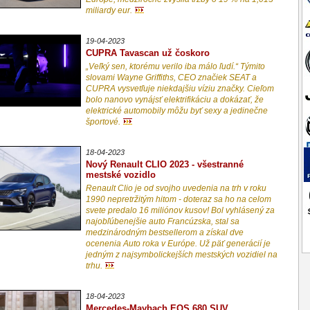
miliardy eur.
19-04-2023
CUPRA Tavascan už čoskoro
„Veľký sen, ktorému verilo iba málo ľudí.“ Týmito
slovami Wayne Griffiths, CEO značiek SEAT a
CUPRA vysvetľuje niekdajšiu víziu značky. Cieľom
bolo nanovo vynájsť elektrifikáciu a dokázať, že
elektrické automobily môžu byť sexy a jedinečne
športové.
18-04-2023
Nový Renault CLIO 2023 - všestranné
mestské vozidlo
Renault Clio je od svojho uvedenia na trh v roku
1990 nepretržitým hitom - doteraz sa ho na celom
svete predalo 16 miliónov kusov! Bol vyhlásený za
najobľúbenejšie auto Francúzska, stal sa
medzinárodným bestsellerom a získal dve
ocenenia Auto roka v Európe. Už päť generácií je
jedným z najsymbolickejších mestských vozidiel na
trhu.
18-04-2023
Mercedes-Maybach EQS 680 SUV