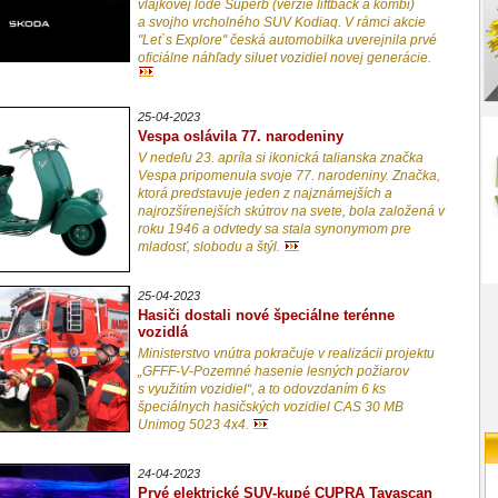
vlajkovej lode Superb (verzie liftback a kombi)
a svojho vrcholného SUV Kodiaq. V rámci akcie
"Let`s Explore" česká automobilka uverejnila prvé
oficiálne náhľady siluet vozidiel novej generácie.
25-04-2023
Vespa oslávila 77. narodeniny
V nedeľu 23. apríla si ikonická talianska značka
Vespa pripomenula svoje 77. narodeniny. Značka,
ktorá predstavuje jeden z najznámejších a
najrozšírenejších skútrov na svete, bola založená v
roku 1946 a odvtedy sa stala synonymom pre
mladosť, slobodu a štýl.
25-04-2023
Hasiči dostali nové špeciálne terénne
vozidlá
Ministerstvo vnútra pokračuje v realizácii projektu
„GFFF-V-Pozemné hasenie lesných požiarov
s využitím vozidiel“, a to odovzdaním 6 ks
špeciálnych hasičských vozidiel CAS 30 MB
Unimog 5023 4x4.
24-04-2023
Prvé elektrické SUV-kupé CUPRA Tavascan