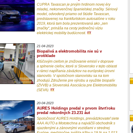
CUPRA Tavascan je prvým hrdinom novej éry
mladej, nekonvenčnej španielskej značky. Sériový
model, odvodený priamo od štúdie Tavascan,
predstavenej na frankfurtskom autosalóne v roku
2019, ktorá tam bola prezentovaná ako „sen
značky“, prináša na cesty jedinečnú víziu
elektrickej mobility budúcnosti.
21-04-2023
Biopalivá a elektromobilita nie sú v
protiklade
Kľúčovým cieľom je znižovanie emisií v doprave
a splnenie cieľov, ktoré si Slovensko v tejto oblasti
v rámci napĺňania záväzkov na európskej úrovni
stanovilo. V spoločnom stanovisku sa na tom
zhodujú Združenie pre výrobu a využitie biopalív
(ZVVB) a Slovenská Asociácia pre Elektromobilitu
(SEVA).
20-04-2023
AURES Holdings predal v prvom štvrťroku
predal rekordných 23.231 áut
Spoločnosť AURES Holdings, prevádzkovateľ siete
AAA AUTO a Mototechna a najväčší obchodník s
ojazdenými a zánovnými vozidlami v strednej
Európe, medziročne zvýšila tržby o 19 % na 1,013