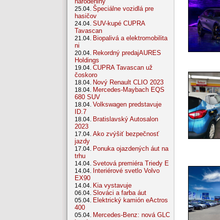
narodeniny
Špeciálne vozidlá pre
25.04.
hasičov
SUV-kupé CUPRA
24.04.
Tavascan
Biopalivá a elektromobilita
21.04.
ni
Rekordný predajAURES
20.04.
Holdings
CUPRA Tavascan už
19.04.
čoskoro
Nový Renault CLIO 2023
18.04.
Mercedes-Maybach EQS
18.04.
680 SUV
Volkswagen predstavuje
18.04.
ID.7
Bratislavský Autosalon
18.04.
2023
Ako zvýšiť bezpečnosť
17.04.
jazdy
Ponuka ojazdených áut na
17.04.
trhu
Svetová premiéra Triedy E
14.04.
Interiérové svetlo Volvo
14.04.
EX90
Kia vystavuje
14.04.
Slováci a farba áut
06.04.
Elektrický kamión eActros
05.04.
400
Mercedes-Benz: nová GLC
05.04.