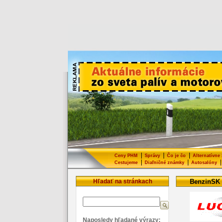
|
|
|
Ceny PHM
Správy
Čo je čo
Alternatívne
|
|
|
Cestujeme
Diaľničné známky
Autosalóny
Hľadať na stránkach
BenzinSK
Naposledy hľadané výrazy: