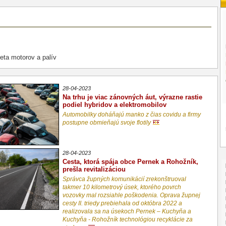
eta motorov a palív
28-04-2023
Na trhu je viac zánovných áut, výrazne rastie
podiel hybridov a elektromobilov
Automobilky doháňajú manko z čias covidu a firmy
postupne obmieňajú svoje flotily
28-04-2023
Cesta, ktorá spája obce Pernek a Rohožník,
prešla revitalizáciou
Správca župných komunikácií zrekonštruoval
takmer 10 kilometrový úsek, ktorého povrch
vozovky mal rozsiahle poškodenia. Oprava župnej
cesty II. triedy prebiehala od októbra 2022 a
realizovala sa na úsekoch Pernek – Kuchyňa a
Kuchyňa - Rohožník technológiou recyklácie za