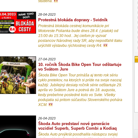
studena.
28-04-2023
Protestná blokáda dopravy - Svidník
Protestná blokáda cestnej komunikácie pri
Motoreste Polianka bude dnes 28.4. ( piatok) od
15:00 do 15:30 hod.. Jej cieľom je vyzvať
poslancov Národnej rady SR, aby nepodľahli tlaku
urýchlili výstavbu rýchlostnej cesty R4.
27-04-2023
10. ročník Škoda Bike Open Tour odštartuje
vo Svätom Jure
Škoda Bike Open Tour prináša aj tento rok sériu
cyklo pretekov, na ktorých si príde na svoje naozaj
každý. Jubilejný desiaty ročník série odštartuje 29.
apríla vo Svätom Jure a potrvá do 18. augusta,
kedy prebehne posledné kolo vo Svite. Všetky
podujatia sú pritom súčasťou Slovenského pohára
XCM.
26-04-2023
Škoda Auto predstaví nové generácie
vozidiel Superb, Superb Combi a Kodiaq
Škoda Auto prvýkrát poodhalila nástupcu svojej