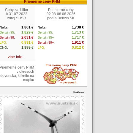
Priemerné ceny PHM
Ceny za 1 liter
Priemerné ceny
k 31.07.2022
02.08-08.08.2026
zdroj ŠUSR
podľa Benzin.SK
1,861 €
1,738 €
Nafta:
Nafta:
1,829 €
1,713 €
Benzin 95:
Benzin 95:
2,031 €
1,717 €
Benzin 98:
Benzin 95+:
0,891 €
1,911 €
LPG:
Benzin 99+:
1,999 €
0,812 €
CNG:
LPG:
viac info
...
Priemerné ceny PHM
v okresoch
slovenska, kliknite na
mapku
Reklama