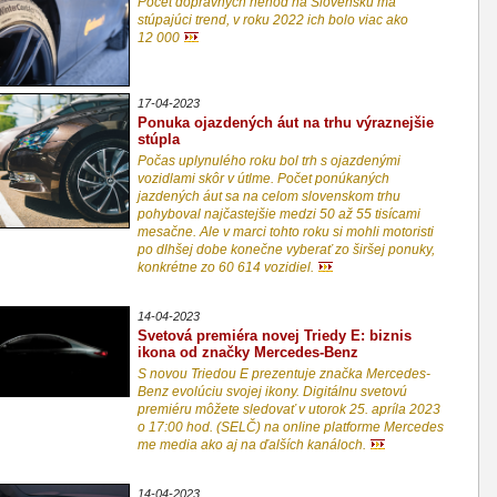
Počet dopravných nehôd na Slovensku má
stúpajúci trend, v roku 2022 ich bolo viac ako
12 000
17-04-2023
Ponuka ojazdených áut na trhu výraznejšie
stúpla
Počas uplynulého roku bol trh s ojazdenými
vozidlami skôr v útlme. Počet ponúkaných
jazdených áut sa na celom slovenskom trhu
pohyboval najčastejšie medzi 50 až 55 tisícami
mesačne. Ale v marci tohto roku si mohli motoristi
po dlhšej dobe konečne vyberať zo širšej ponuky,
konkrétne zo 60 614 vozidiel.
14-04-2023
Svetová premiéra novej Triedy E: biznis
ikona od značky Mercedes-Benz
S novou Triedou E prezentuje značka Mercedes-
Benz evolúciu svojej ikony. Digitálnu svetovú
premiéru môžete sledovať v utorok 25. apríla 2023
o 17:00 hod. (SELČ) na online platforme Mercedes
me media ako aj na ďalších kanáloch.
14-04-2023