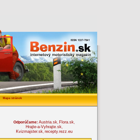
Mapa stránok
Austria.sk
Flora.sk
Odporúčame:
,
,
Hrajte-a-Vyhrajte.sk
,
Kvizmajster.sk
recepty.rezz.eu
,