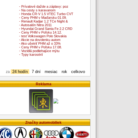
- Prívalové dažde a záplavy: poz
- Na cesty s karavanom
- Honda CR-V 1.5 VTEC Turbo CVT
- Ceny PHM v Maďarsku 01.09.
- Renault Kadjar 1.2 TCe Night &
- Autosalón Nitra 2011
- Hyundai Grand Santa Fe 2.2 CRD
- Ceny PHM v Poľsku 14.12.
- test Volkswagen Polo Slovakia
- Akcie na dovolenku autom
- Ako ušetriť PHM až o 33%
- Ceny PHM v Poľsku 17.08.
- Vozidlá podliehajúce mýtu
- Typy karosérií
24 hodín
7 dní
mesiac
rok
celkovo
za
Reklama
Značky automobiliek