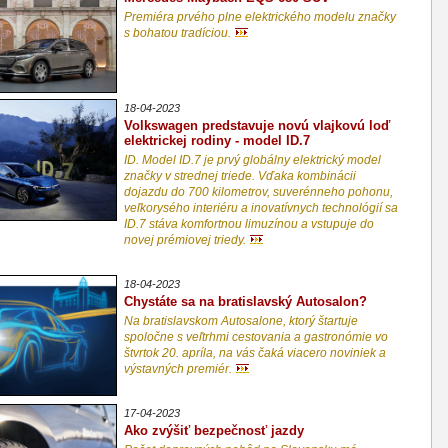
Premiéra prvého plne elektrického modelu značky
s bohatou tradíciou.
18-04-2023
Volkswagen predstavuje novú vlajkovú loď
elektrickej rodiny - model ID.7
ID. Model ID.7 je prvý globálny elektrický model
značky v strednej triede. Vďaka kombinácii
dojazdu do 700 kilometrov, suverénneho pohonu,
veľkorysého interiéru a inovatívnych technológií sa
ID.7 stáva komfortnou limuzínou a vstupuje do
novej prémiovej triedy.
18-04-2023
Chystáte sa na bratislavský Autosalon?
Na bratislavskom Autosalone, ktorý štartuje
spoločne s veľtrhmi cestovania a gastronómie vo
štvrtok 20. apríla, na vás čaká viacero noviniek a
výstavných premiér.
17-04-2023
Ako zvýšiť bezpečnosť jazdy