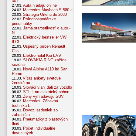
30 r.
Autá hľadajú online
27.03.
Mercedes-Maybach S 580 e
24.03.
Stratégia Orlenu do 2030
23.03.
Poľnohospodárske
22.03.
pneumatiky
Jarná starostlivosť o auto -
22.03.
N
Elektrický bestseller VW
22.03.
ID.3
Úspešný príbeh Renault
21.03.
Clio
Elektromobil Kia EV9
20.03.
SLOVAKIA RING začína
19.03.
sezónu
Nová Alpine A110 ltd San
18.03.
Remo
Víťaz ankety svetové
11.03.
ženské au
Slováci vlani dali za vozidlo
10.03.
STILL na elektrický pohon
08.03.
Ženy vyhľadávajú SUV
07.03.
Mercedes: Zábavná
06.03.
technika E
Dovoz jazdeniek zo
05.03.
zahraničia
Pneumatiky z plastových
04.03.
fliaš
Počet individuálne
03.03.
dovezených