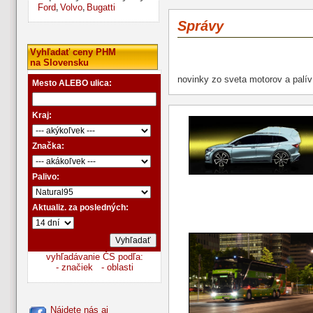
Ford
Volvo
Bugatti
,
,
Správy
Vyhľadať ceny PHM
na Slovensku
novinky zo sveta motorov a palív
Mesto ALEBO ulica:
Kraj:
Značka:
Palivo:
Aktualiz. za posledných:
vyhľadávanie ČS podľa:
- značiek
- oblasti
Nájdete nás aj