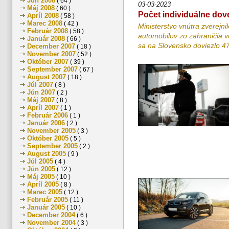
Jún 2008
( 64 )
03-03-2023
Máj 2008
( 60 )
Počet individuálne dove
Apríl 2008
( 58 )
Marec 2008
( 42 )
Ministerstvo vnútra zverejn
Február 2008
( 58 )
automobilov zo zahraničia v
Január 2008
( 66 )
sa na Slovensko doviezlo 4
December 2007
( 18 )
November 2007
( 52 )
Október 2007
( 39 )
September 2007
( 67 )
August 2007
( 18 )
Júl 2007
( 8 )
Jún 2007
( 2 )
Máj 2007
( 8 )
Apríl 2007
( 1 )
Február 2006
( 1 )
Január 2006
( 2 )
November 2005
( 3 )
Október 2005
( 5 )
September 2005
( 2 )
August 2005
( 9 )
Júl 2005
( 4 )
Jún 2005
( 12 )
Máj 2005
( 10 )
Apríl 2005
( 8 )
Marec 2005
( 12 )
Február 2005
( 11 )
Január 2005
( 10 )
December 2004
( 6 )
November 2004
( 3 )