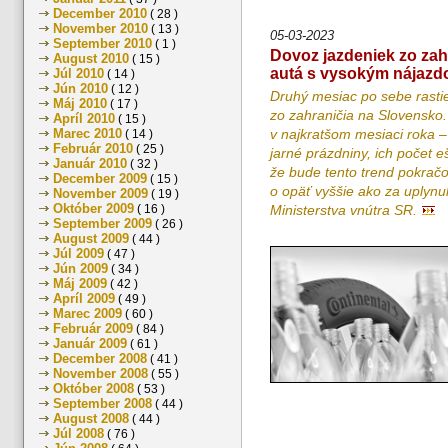
December 2010
( 28 )
November 2010
( 13 )
05-03-2023
September 2010
( 1 )
Dovoz jazdeniek zo zahr
August 2010
( 15 )
autá s vysokým nájazd
Júl 2010
( 14 )
Jún 2010
( 12 )
Druhý mesiac po sebe rasti
Máj 2010
( 17 )
zo zahraničia na Slovensko. 
Apríl 2010
( 15 )
Marec 2010
v najkratšom mesiaci roka –
( 14 )
Február 2010
( 25 )
jarné prázdniny, ich počet e
Január 2010
( 32 )
že bude tento trend pokrač
December 2009
( 15 )
o opäť vyššie ako za uplynul
November 2009
( 19 )
Október 2009
( 16 )
Ministerstva vnútra SR.
September 2009
( 26 )
August 2009
( 44 )
Júl 2009
( 47 )
Jún 2009
( 34 )
Máj 2009
( 42 )
Apríl 2009
( 49 )
Marec 2009
( 60 )
Február 2009
( 84 )
Január 2009
( 61 )
December 2008
( 41 )
November 2008
( 55 )
Október 2008
( 53 )
September 2008
( 44 )
August 2008
( 44 )
Júl 2008
( 76 )