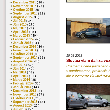
December 2015
( 16 )
November 2015
( 27 )
Október 2015
( 28 )
September 2015
( 32 )
August 2015
( 30 )
Júl 2015
( 35 )
Jún 2015
( 27 )
Máj 2015
( 29 )
Apríl 2015
( 35 )
Marec 2015
( 40 )
Február 2015
( 42 )
Január 2015
( 34 )
December 2014
( 36 )
November 2014
( 38 )
Október 2014
( 51 )
10-03-2023
September 2014
( 55 )
Slováci vlani dali za vo
August 2014
( 48 )
Júl 2014
( 57 )
Priemerná cena jazdeného aut
Jún 2014
( 40 )
v autobazároch, prekročila 
Máj 2014
( 48 )
ide o pomerne výrazný náras
Apríl 2014
( 31 )
Marec 2014
( 35 )
Február 2014
( 35 )
Január 2014
( 14 )
December 2013
( 8 )
November 2013
( 27 )
Október 2013
( 21 )
September 2013
( 13 )
August 2013
( 22 )
Júl 2013
( 22 )