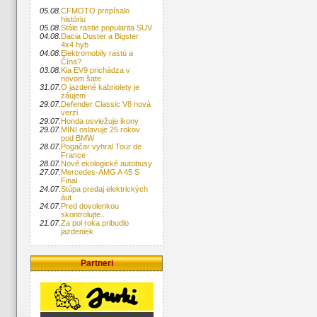
05.08.
CFMOTO prepísalo
históriu
05.08.
Stále rastie popularita SUV
04.08.
Dacia Duster a Bigster
4x4 hyb
04.08.
Elektromobily rastú a
Čína?
03.08.
Kia EV9 prichádza v
novom šate
31.07.
O jazdené kabriolety je
záujem
29.07.
Defender Classic V8 nová
verzi
29.07.
Honda osviežuje ikony
29.07.
MINI oslavuje 25 rokov
pod BMW
28.07.
Pogačar vyhral Tour de
France
28.07.
Nové ekologické autobusy
27.07.
Mercedes-AMG A 45 S
Final
24.07.
Stúpa predaj elektrických
áut
24.07.
Pred dovolenkou
skontrolujte..
21.07.
Za pol roka pribudlo
jazdeniek
Partneri