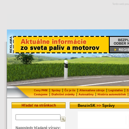
Tento web pou
|
|
|
|
|
Ceny PHM
Správy
Čo je čo
Alternatívne zdroje
Legislatíva
Z
|
|
|
|
Cestujeme
Diaľničné známky
Autosalóny
História automobiliek
Hľadať na stránkach
BenzinSK
>>
Správy
Naposledy hľadané výrazy: