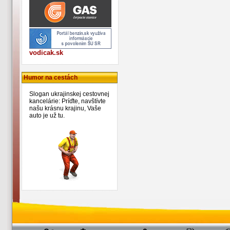
vodicak.sk
Humor na cestách
Slogan ukrajinskej cestovnej
kancelárie: Príďte, navštívte
našu krásnu krajinu, Vaše
auto je už tu.