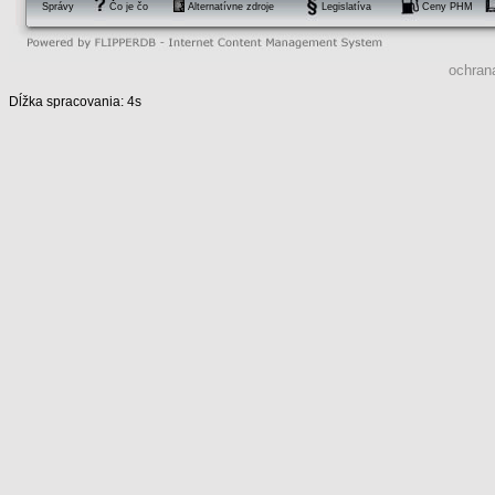
Správy
Čo je čo
Alternatívne zdroje
Legislatíva
Ceny PHM
ochran
Dĺžka spracovania: 4s