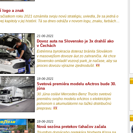
í logo a znak
ačiatkom roku 2021 oznámila svoju novú stratégiu, uviedla, že sa jedná o
ej kapitoly v jej histórii. Tá sa dnes odráža v novom logu, znaku, farbách…
21-06-2021
Dovoz auta na Slovensko je 3x drahší ako
v Čechách
Extrémna byrokracia doteraz bránila Slovákom
v masovejšom dovoze áut zo zahraničia. Ak chce
Slovensko omladiť vozový park, je načase, aby sa
proces dovozu výrazne zjednodušil.
18-06-2021
Svetová premiéra modelu eActros bude 30.
júna
30. júna oslávi Mercedes-Benz Trucks svetovú
premiéru svojho modelu eActros s elektrickým
pohonom s akumulátormi na ťažkú distribučnú
prepravu.
18-06-2021
Nová sezóna pretekov ťahačov začala
Triumfom domáceho pretekára Norberta Kissa na