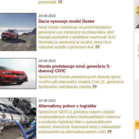
pneumatík.
24-06-2021
Dacia vynovuje model Duster
Nový Duster nadväzuje na predchádzajúce
generácie a je zameraný na zákazníkov, ktorí
hľadajú pohodlné a atraktívne navrhnuté SUV.
Rovnako je zameraný aj na tých, ktorý chcú
robustné vozidlo s pohonom 4x4.
24-06-2021
Honda predstavuje novú generáciu 5-
dverový CIVIC
Spoločnosť Honda zverejnila prvé obrázky úplne
nového päť-dverového modelu Civic 11. generácie
špičkového hatchbacku značky.
22-06-2021
Alternatívny pohon v logistike
Spoločnosť GEFCO, globálny expert v oblasti
multimodálnych riešení dodávateľských reťazcov
a európsky logistický líder v automobilovom
odvetví, dokončuje sľubované testy s nákladnými
automobilmi na alternatívny pohon LNG.