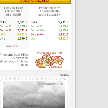
Priemerné ceny PHM
Ceny za 1 liter
Priemerné ceny
k 31.07.2022
31.07-06.08.2026
zdroj ŠUSR
podľa Benzin.SK
1,861 €
1,731 €
Nafta:
Nafta:
1,829 €
1,713 €
Benzin 95:
Benzin 95:
2,031 €
1,715 €
Benzin 98:
Benzin 95+:
0,891 €
1,911 €
LPG:
Benzin 99+:
1,999 €
0,812 €
CNG:
LPG:
viac info
...
Priemerné ceny PHM
v okresoch
slovenska, kliknite na
mapku
Reklama