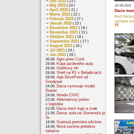
Jún 2022
( 23 )
Máj 2022
( 24 )
22-06-2021
Apríl 2022
( 21 )
Dacia men
Marec 2022
( 22 )
Keď Dacia z
Február 2022
( 27 )
začiatok nov
Január 2022
( 23 )
December 2021
( 19 )
November 2021
( 13 )
Október 2021
( 19 )
September 2021
( 17 )
August 2021
( 16 )
Júl 2021
( 24 )
Jún 2021
( 28 )
Agro pneu Conti
30.06.
Kúpa jazdeného auta
29.06.
Vodíkový trh
29.06.
Shell na R1 v Beladiciach
28.06.
App DrivePoint od
28.06.
Goodyear
Dacia vynovuje model
24.06.
Duster
Honda CIVIC
24.06.
Alternatívny pohon
22.06.
v logistike
Dacia mení logo a znak
22.06.
Dovoz auta na Slovensko je
21.06.
3x
Svetová premiéra eActros
18.06.
Nová sezóna pretekov
18.06.
ťahačov