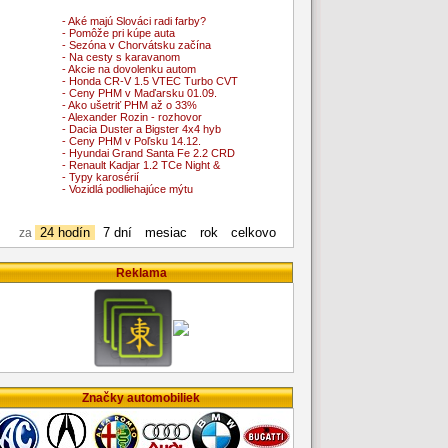
- Aké majú Slováci radi farby?
- Pomôže pri kúpe auta
- Sezóna v Chorvátsku začína
- Na cesty s karavanom
- Akcie na dovolenku autom
- Honda CR-V 1.5 VTEC Turbo CVT
- Ceny PHM v Maďarsku 01.09.
- Ako ušetriť PHM až o 33%
- Alexander Rozin - rozhovor
- Dacia Duster a Bigster 4x4 hyb
- Ceny PHM v Poľsku 14.12.
- Hyundai Grand Santa Fe 2.2 CRD
- Renault Kadjar 1.2 TCe Night &
- Typy karosérií
- Vozidlá podliehajúce mýtu
24 hodín
7 dní
mesiac
rok
celkovo
za
Reklama
Značky automobiliek