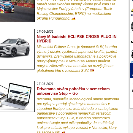
ťahači MAN skončilo minulý víkend prvé kolo FIA
Majstrovstiev Európy ťahačov (European Truck
Racing Championship, ETRC) na maďarskom
okruhu Hungaroring.
17-06-2021
Nový Mitsubishi ECLIPSE CROSS PLUG-IN
HYBRID
Mitsubishi Eclipse Cross je športové SUV, ktorého
výrazný dizajn, vycibrená japonská kvalita, jazdná
dynamika, premyslené usporiadanie a pokrokové
prvky výbavy mali k Mitsubishi Motors prilákať
nových zákazníkov na neustále sa rozvíjajúcom
globálnom trhu s vozidlami SUV.
17-06-2021
Driverama otvára pobočku v nemeckom
autoservise Stop + Go
riverama, najnovšia technologická online platforma
pre výkup a predaj ojazdených automobilov v
západnej Európe, uzavrela dohodu o strategickom
partnerstve s popredným nemeckým reťazcom
autoservisov Stop + Go, v ktorého priestoroch
umiestni svoje prvé mikropobočky. Je to dôležitý
krok pre začatie výkupu vozidiel v Nemecku, ktorý
sa začne v júli.