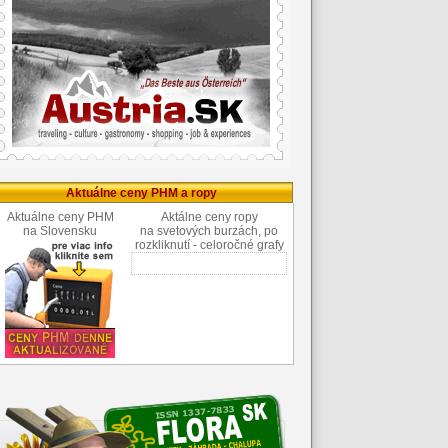
Aktuálne ceny PHM a ropy
Aktuálne ceny PHM
Aktálne ceny ropy
na Slovensku
na svetových burzách, po
rozkliknutí - celoročné grafy