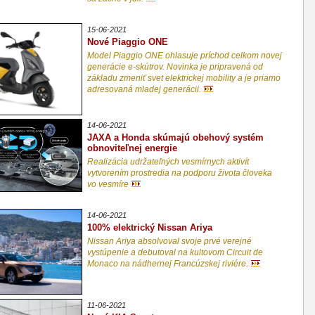
15-06-2021
Nové Piaggio ONE
Model Piaggio ONE ohlasuje príchod celkom novej
generácie e-skútrov. Novinka je pripravená od
základu zmeniť svet elektrickej mobility a je priamo
adresovaná mladej generácii.
14-06-2021
JAXA a Honda skúmajú obehový systém
obnoviteľnej energie
Realizácia udržateľných vesmírnych aktivít
vytvorením prostredia na podporu života človeka
vo vesmíre
14-06-2021
100% elektrický Nissan Ariya
Nissan Ariya absolvoval svoje prvé verejné
vystúpenie a debutoval na kultovom Circuit de
Monaco na nádhernej Francúzskej riviére.
11-06-2021