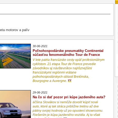
eta motorov a palív
30-06-2021
Poľnohospodárske pneumatiky Continental
súčasťou fenomenálného Tour de France
V lete patria francúzske cesty opäť profesionálnym
cyklistom. 21 etapa Tour de France prevedie
závodníkov aj návštevníkov najrôznejšími
francúzskymi regiónmi vrátane
poľnohospodárskych oblastí Bretónska,
Bourgogne a Auvergne.
29-06-2021
Na čo si dať pozor pri kúpe jazdeného auta?
äčšina Slovákov si nemôže dovoliť kúpiť nové
auto, ktoré aj tak stráca približne tretinu až dve
pätiny svojej hodnoty už po opustení showroomu.
Riešením je kúpa jazdeného vozidla. Aj tu však