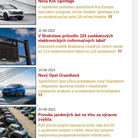
Nová KIA Sportage
V septembri predstaví spoločnosť Kia Europe
špeciálnu európsku verziu modelu Sportage a to
po prvýkrát počas jeho 28-ročnej histórie.
11-06-2021
V Bratislave pribudlo 124 zastávkových
elektronických iinformačných tabúľ
Dopravný podnik Bratislava osadil po celom meste
až 124 elektronických tabúľ na 118 zastávkach.
10-06-2021
Nový Opel Grandland
Spoločnosť Opel včera predstavila nový Grandland
– elegantne športový model s intuitívnymi
ovládacími prvkami a inovatívnymi technológiami.
10-06-2021
Ponuka jazdených áut na trhu sa výrazne
zvýšila
Kým počas prvých mesiacov tohto roku bol trh
s jazdenými autami v útlme, ktorý bol výrazne
ovplyvnený protipandemickými reštrikciami,