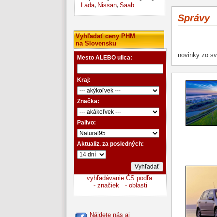
Lada
Nissan
Saab
,
,
Správy
Vyhľadať ceny PHM
na Slovensku
novinky zo sv
Mesto ALEBO ulica:
Kraj:
Značka:
Palivo:
Aktualiz. za posledných:
vyhľadávanie ČS podľa:
- značiek
- oblasti
Nájdete nás aj