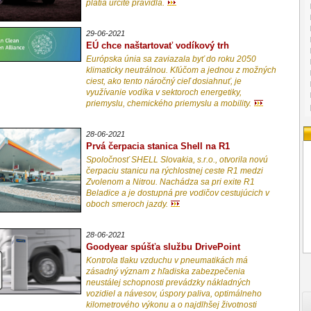
platia určité pravidlá.
29-06-2021
EÚ chce naštartovať vodíkový trh
Európska únia sa zaviazala byť do roku 2050
klimaticky neutrálnou. Kľúčom a jednou z možných
ciest, ako tento náročný cieľ dosiahnuť, je
využívanie vodíka v sektoroch energetiky,
priemyslu, chemického priemyslu a mobility.
28-06-2021
Prvá čerpacia stanica Shell na R1
Spoločnosť SHELL Slovakia, s.r.o., otvorila novú
čerpaciu stanicu na rýchlostnej ceste R1 medzi
Zvolenom a Nitrou. Nachádza sa pri exite R1
Beladice a je dostupná pre vodičov cestujúcich v
oboch smeroch jazdy.
28-06-2021
Goodyear spúšťa službu DrivePoint
Kontrola tlaku vzduchu v pneumatikách má
zásadný význam z hľadiska zabezpečenia
neustálej schopnosti prevádzky nákladných
vozidiel a návesov, úspory paliva, optimálneho
kilometrového výkonu a o najdlhšej životnosti