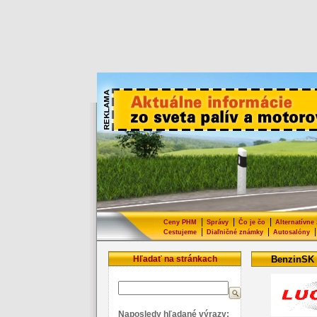
|
|
|
Ceny PHM
Správy
Čo je čo
Alternatívne
|
|
|
Cestujeme
Diaľničné známky
Autosalóny
Hľadať na stránkach
BenzinSK
Naposledy hľadané výrazy: