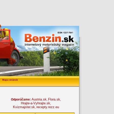
Mapa stránok
Austria.sk
Flora.sk
Odporúčame:
,
,
Hrajte-a-Vyhrajte.sk
,
Kvizmajster.sk
recepty.rezz.eu
,