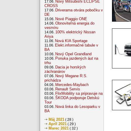
Nový Mitsubishi ECLIPSE
17.06.
CROSS
Driverama otvára pobočku v
17.06.
DE
Nové Piaggio ONE
15.06.
Obnoviteľná energia do
14.06.
vesmíru
100% elektrický Nissan
14.06.
Ariya
Nová KIA Sportage
11.06.
Elekt.informačné tabule v
11.06.
BA
Nový Opel Grandland
10.06.
Ponuka jazdených áut na
10.06.
trhu
Dacia je horských
09.06.
záchranárov
Nový Megane R.S.
07.06.
prichádza
Mercedes-Maybach
04.06.
Renault Servis
03.06.
FlixMobility sa pripravuje na
03.06.
ŠKODA podporuje Detskú
03.06.
Tour
Nová linka do Lesoparku v
03.06.
BA
Máj 2021
( 28 )
Apríl 2021
( 29 )
Marec 2021
( 32 )