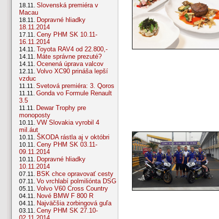
Slovenská premiéra v
18.11.
Macau
Dopravné hliadky
18.11.
18.11.2014
Ceny PHM SK 10.11-
17.11.
16.11.2014
Toyota RAV4 od 22.800,-
14.11.
Máte správne prezuté?
14.11.
Ocenená úprava valcov
14.11.
Volvo XC90 prináša lepší
12.11.
vzduc
Svetová premiéra: 3. Qoros
11.11.
Gonda vo Formule Renault
11.11.
3.5
Dewar Trophy pre
11.11.
monoposty
VW Slovakia vyrobil 4
10.11.
mil.áut
ŠKODA rástla aj v októbri
10.11.
Ceny PHM SK 03.11-
10.11.
09.11.2014
Dopravné hliadky
10.11.
10.11.2014
BSK chce opravovať cesty
07.11.
Vo vrchlabí polmiliónta DSG
07.11.
Volvo V60 Cross Country
05.11.
Nové BMW F 800 R
04.11.
Najväčšia zorbingová guľa
04.11.
Ceny PHM SK 27.10-
03.11.
02.11.2014