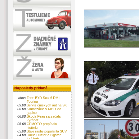
Naposledy pridané
dnes
Test: BYD Seal 6 DM-i
Touring
09.08.
Servis čínskych áut na SK
06.08.
Klimatizácia v MHD ide
naplno.
06.08.
Škoda Peaq sa začala
vyrábať.
05.08.
CFMOTO prepísalo
históriu
05.08.
Stále rastie popularita SUV
04.08.
Dacia Duster a Bigster
4x4 hyb