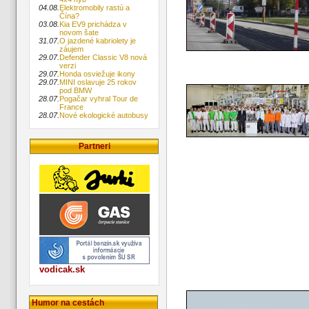
04.08.
Elektromobily rastú a
Čína?
03.08.
Kia EV9 prichádza v
novom šate
31.07.
O jazdené kabriolety je
záujem
29.07.
Defender Classic V8 nová
verzi
29.07.
Honda osviežuje ikony
29.07.
MINI oslavuje 25 rokov
pod BMW
28.07.
Pogačar vyhral Tour de
France
28.07.
Nové ekologické autobusy
Partneri
vodicak.sk
Humor na cestách