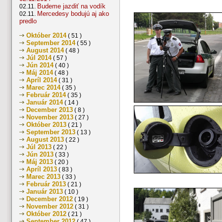
Budeme jazdiť na vodík
02.11.
Mercedesy bodujú aj ako
02.11.
predlo
Október 2014
( 51 )
September 2014
( 55 )
August 2014
( 48 )
Júl 2014
( 57 )
Jún 2014
( 40 )
Máj 2014
( 48 )
Apríl 2014
( 31 )
Marec 2014
( 35 )
Február 2014
( 35 )
Január 2014
( 14 )
December 2013
( 8 )
November 2013
( 27 )
Október 2013
( 21 )
September 2013
( 13 )
August 2013
( 22 )
Júl 2013
( 22 )
Jún 2013
( 33 )
Máj 2013
( 20 )
Apríl 2013
( 83 )
Marec 2013
( 33 )
Február 2013
( 21 )
Január 2013
( 10 )
December 2012
( 19 )
November 2012
( 31 )
Október 2012
( 21 )
September 2012
( 47 )