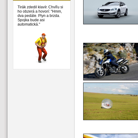
Tirák zdedil klavír. Chvíľu si
ho obzerá a hovorí: "Hmm,
dva pedále. Plyn a brzda.
Spojka bude asi
automatická."