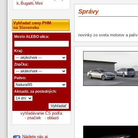
k
Bugatti
Mini
,
,
Správy
Vyhľadať ceny PHM
na Slovensku
novinky zo sveta motorov a palív
Mesto ALEBO ulica:
Kraj:
Značka:
Palivo:
Aktualiz. za posledných:
vyhľadávanie ČS podľa:
- značiek
- oblasti
Nájdete nás aj