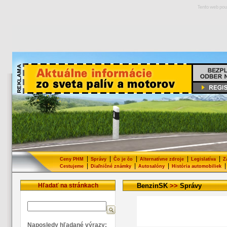
Tento web pou
|
|
|
|
|
Ceny PHM
Správy
Čo je čo
Alternatívne zdroje
Legislatíva
Z
|
|
|
|
Cestujeme
Diaľničné známky
Autosalóny
História automobiliek
Hľadať na stránkach
BenzinSK
>>
Správy
Naposledy hľadané výrazy: