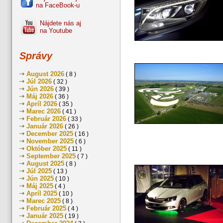
na FaceBook-u
Nájdete nás aj
na Youtube
Správy
August 2026
( 8 )
Júl 2026
( 32 )
Jún 2026
( 39 )
Máj 2026
( 36 )
Apríl 2026
( 35 )
Marec 2026
( 41 )
Február 2026
( 33 )
Január 2026
( 26 )
December 2025
( 16 )
November 2025
( 6 )
Október 2025
( 11 )
September 2025
( 7 )
August 2025
( 8 )
Júl 2025
( 13 )
Jún 2025
( 10 )
Máj 2025
( 4 )
Apríl 2025
( 10 )
Marec 2025
( 8 )
Február 2025
( 4 )
Január 2025
( 19 )