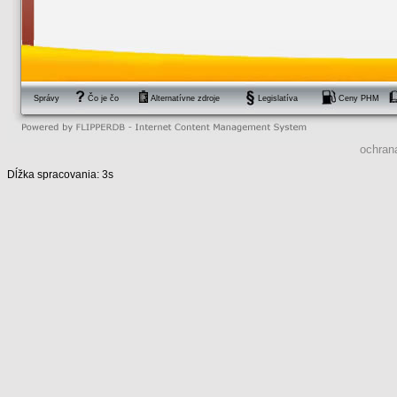
Správy
Čo je čo
Alternatívne zdroje
Legislatíva
Ceny PHM
ochran
Dĺžka spracovania: 3s