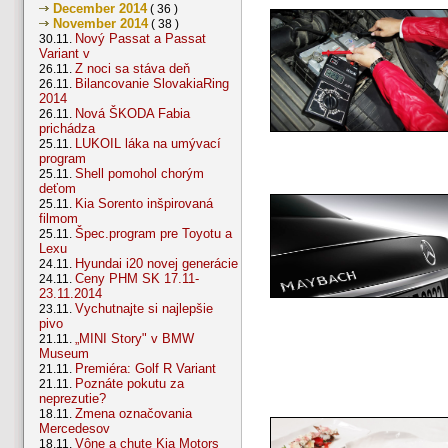
December 2014
( 36 )
November 2014
( 38 )
Nový Passat a Passat
30.11.
Variant v
Z noci sa stáva deň
26.11.
Bilancovanie SlovakiaRing
26.11.
2014
Nová ŠKODA Fabia
26.11.
prichádza
LUKOIL láka na umývací
25.11.
program
Shell pomohol chorým
25.11.
deťom
Kia Sorento inšpirovaná
25.11.
filmom
Špec.program pre Toyotu a
25.11.
Lexu
Hyundai i20 novej generácie
24.11.
Ceny PHM SK 17.11-
24.11.
23.11.2014
Vychutnajte si najlepšie
23.11.
pivo
„MINI Story" v BMW
21.11.
Museum
Premiéra: Golf R Variant
21.11.
Poznáte pokutu za
21.11.
neprezutie?
Zmena označovania
18.11.
Mercedesov
Vône a chute Kia Motors
18.11.