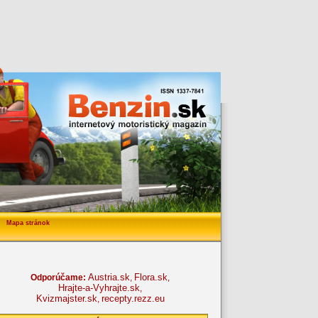
Mapa stránok
Austria.sk
Flora.sk
Odporúčame:
,
,
Hrajte-a-Vyhrajte.sk
,
Kvizmajster.sk
recepty.rezz.eu
,