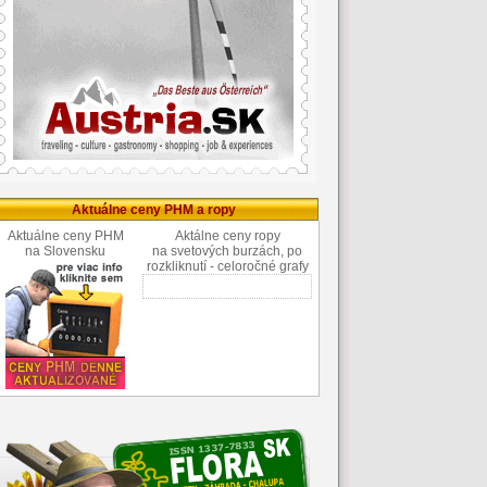
Aktuálne ceny PHM a ropy
Aktuálne ceny PHM
Aktálne ceny ropy
na Slovensku
na svetových burzách, po
rozkliknutí - celoročné grafy