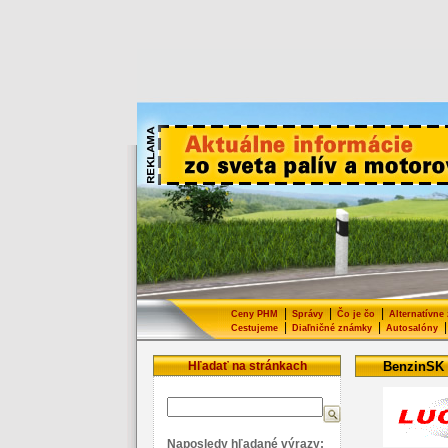
|
|
|
Ceny PHM
Správy
Čo je čo
Alternatívne
|
|
|
Cestujeme
Diaľničné známky
Autosalóny
Hľadať na stránkach
BenzinSK
Naposledy hľadané výrazy: