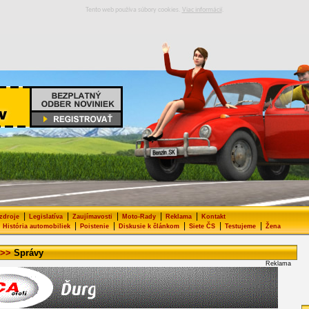
Tento web používa súbory cookies.
Viac informácií
.
|
|
|
|
|
 zdroje
Legislatíva
Zaujímavosti
Moto-Rady
Reklama
Kontakt
|
|
|
|
|
História automobiliek
Poistenie
Diskusie k článkom
Siete ČS
Testujeme
Žena
>>
Správy
Reklama