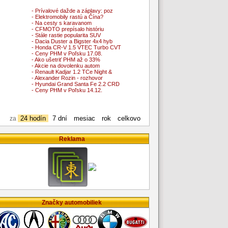
- Prívalové dažde a záplavy: poz
- Elektromobily rastú a Čína?
- Na cesty s karavanom
- CFMOTO prepísalo históriu
- Stále rastie popularita SUV
- Dacia Duster a Bigster 4x4 hyb
- Honda CR-V 1.5 VTEC Turbo CVT
- Ceny PHM v Poľsku 17.08.
- Ako ušetriť PHM až o 33%
- Akcie na dovolenku autom
- Renault Kadjar 1.2 TCe Night &
- Alexander Rozin - rozhovor
- Hyundai Grand Santa Fe 2.2 CRD
- Ceny PHM v Poľsku 14.12.
24 hodín
7 dní
mesiac
rok
celkovo
za
Reklama
Značky automobiliek