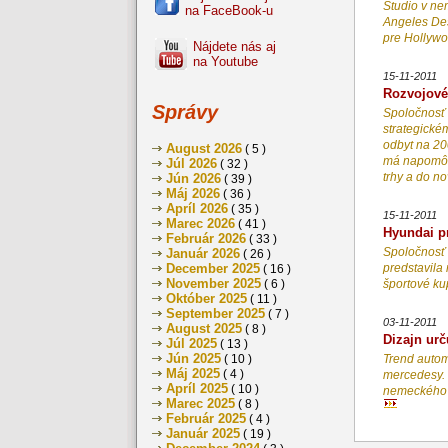
Studio v ne
na FaceBook-u
Angeles Des
pre Hollyw
Nájdete nás aj
na Youtube
15-11-2011
Rozvojové
Správy
Spoločnosť 
strategické
odbyt na 200
August 2026
( 5 )
má napomôcť
Júl 2026
( 32 )
trhy a do 
Jún 2026
( 39 )
Máj 2026
( 36 )
Apríl 2026
( 35 )
15-11-2011
Marec 2026
( 41 )
Hyundai p
Február 2026
( 33 )
Spoločnosť 
Január 2026
( 26 )
December 2025
predstavila 
( 16 )
November 2025
( 6 )
športové k
Október 2025
( 11 )
September 2025
( 7 )
03-11-2011
August 2025
( 8 )
Dizajn urč
Júl 2025
( 13 )
Jún 2025
( 10 )
Trend autom
Máj 2025
( 4 )
mercedesy. 
Apríl 2025
( 10 )
nemeckého č
Marec 2025
( 8 )
Február 2025
( 4 )
Január 2025
( 19 )