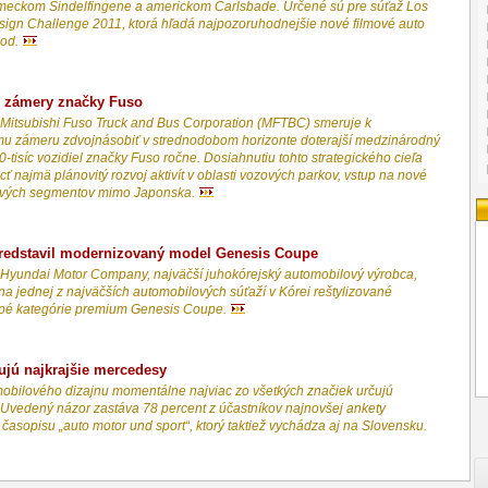
meckom Sindelfingene a americkom Carlsbade. Určené sú pre súťaž Los
ign Challenge 2011, ktorá hľadá najpozoruhodnejšie nové filmové auto
ood.
 zámery značky Fuso
Mitsubishi Fuso Truck and Bus Corporation (MFTBC) smeruje k
mu zámeru zdvojnásobiť v strednodobom horizonte doterajší medzinárodný
-tisíc vozidiel značky Fuso ročne. Dosiahnutiu tohto strategického cieľa
 najmä plánovitý rozvoj aktivít v oblasti vozových parkov, vstup na nové
nových segmentov mimo Japonska.
redstavil modernizovaný model Genesis Coupe
Hyundai Motor Company, najväčší juhokórejský automobilový výrobca,
na jednej z najväčších automobilových súťaží v Kórei reštylizované
upé kategórie premium Genesis Coupe.
ujú najkrajšie mercedesy
obilového dizajnu momentálne najviac zo všetkých značiek určujú
Uvedený názor zastáva 78 percent z účastníkov najnovšej ankety
asopisu „auto motor und sport“, ktorý taktiež vychádza aj na Slovensku.