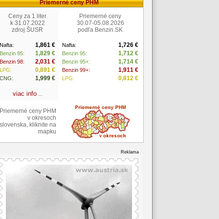
Priemerné ceny PHM
Ceny za 1 liter
Priemerné ceny
k 31.07.2022
30.07-05.08.2026
zdroj ŠUSR
podľa Benzin.SK
1,861 €
1,726 €
Nafta:
Nafta:
1,829 €
1,712 €
Benzin 95:
Benzin 95:
2,031 €
1,714 €
Benzin 98:
Benzin 95+:
0,891 €
1,911 €
LPG:
Benzin 99+:
1,999 €
0,812 €
CNG:
LPG:
viac info
...
Priemerné ceny PHM
v okresoch
slovenska, kliknite na
mapku
Reklama