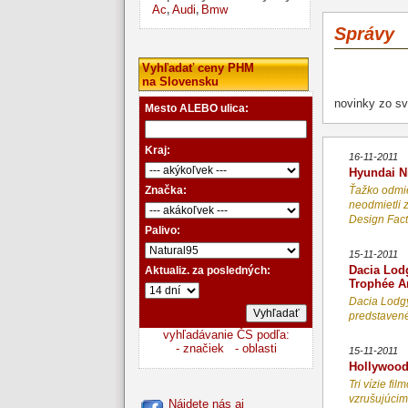
Ac
Audi
Bmw
,
,
Správy
Vyhľadať ceny PHM
na Slovensku
novinky zo sv
Mesto ALEBO ulica:
Kraj:
16-11-2011
Hyundai N
Značka:
Ťažko odmie
neodmietli z
Design Facto
Palivo:
15-11-2011
Dacia Lod
Aktualiz. za posledných:
Trophée A
Dacia Lodgy
predstavené
vyhľadávanie ČS podľa:
- značiek
- oblasti
15-11-2011
Hollywood
Tri vízie fi
vzrušujúcim
Nájdete nás aj