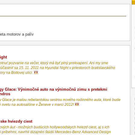
eta motorov a palív
ight
tnuť pozvanie na večer, ktorý má byť plný prekvapení. Ani my sme
účastniť sa 15. 11. 2011 na Hyundai Night v priestoroch bratislavského
ry na Bottovej ulici.
gy Glace: Výnimočné auto na výnimočnú zimu s pretekmi
ndros
 Glace je malou rebelantskou sestrou nového rodinného auta, ktoré bude
 svetu na autosalóne v Ženeve v marci 2012!
ske hviezdy ciest
lmových áut - možných budúcich hollywoodskych hviezd ciest, aj s ich
i príbehmi, navrhli dizajnéri štúdií Mercedes-Benz Advanced Design