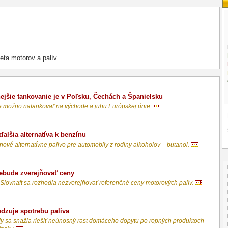
eta motorov a palív
jšie tankovanie je v Poľsku, Čechách a Španielsku
e možno natankovať na východe a juhu Európskej únie.
ďalšia alternatíva k benzínu
nové alternatívne palivo pre automobily z rodiny alkoholov – butanol.
nebude zverejňovať ceny
Slovnaft sa rozhodla nezverejňovať referenčné ceny motorových palív.
dzuje spotrebu paliva
y sa snažia riešiť neúnosný rast domáceho dopytu po ropných produktoch