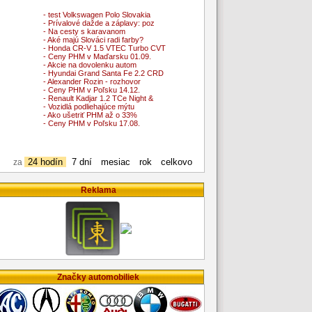
- test Volkswagen Polo Slovakia
- Prívalové dažde a záplavy: poz
- Na cesty s karavanom
- Aké majú Slováci radi farby?
- Honda CR-V 1.5 VTEC Turbo CVT
- Ceny PHM v Maďarsku 01.09.
- Akcie na dovolenku autom
- Hyundai Grand Santa Fe 2.2 CRD
- Alexander Rozin - rozhovor
- Ceny PHM v Poľsku 14.12.
- Renault Kadjar 1.2 TCe Night &
- Vozidlá podliehajúce mýtu
- Ako ušetriť PHM až o 33%
- Ceny PHM v Poľsku 17.08.
24 hodín
7 dní
mesiac
rok
celkovo
za
Reklama
Značky automobiliek