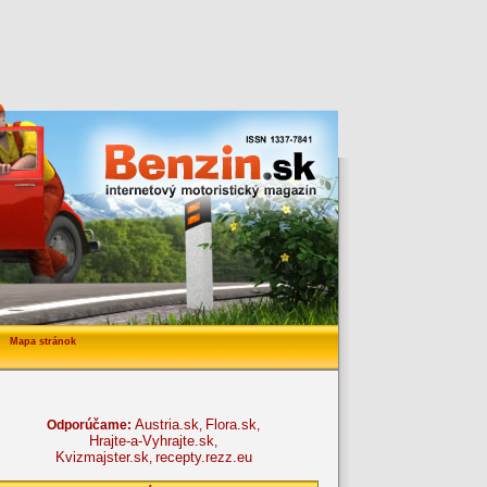
Mapa stránok
Austria.sk
Flora.sk
Odporúčame:
,
,
Hrajte-a-Vyhrajte.sk
,
Kvizmajster.sk
recepty.rezz.eu
,