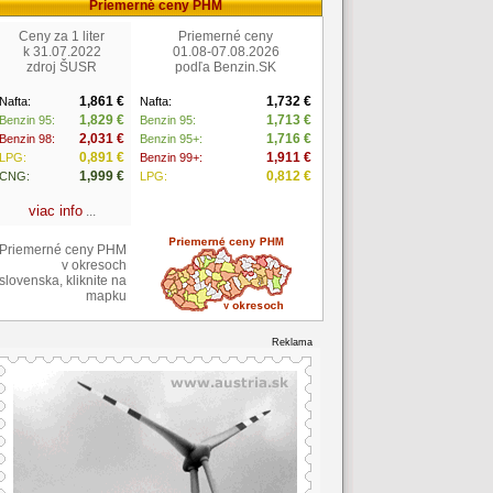
Priemerné ceny PHM
Ceny za 1 liter
Priemerné ceny
k 31.07.2022
01.08-07.08.2026
zdroj ŠUSR
podľa Benzin.SK
1,861 €
1,732 €
Nafta:
Nafta:
1,829 €
1,713 €
Benzin 95:
Benzin 95:
2,031 €
1,716 €
Benzin 98:
Benzin 95+:
0,891 €
1,911 €
LPG:
Benzin 99+:
1,999 €
0,812 €
CNG:
LPG:
viac info
...
Priemerné ceny PHM
v okresoch
slovenska, kliknite na
mapku
Reklama