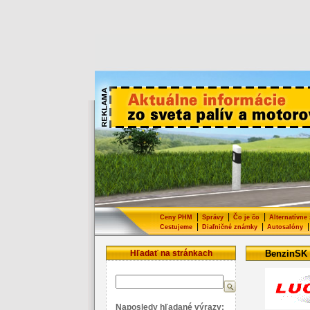
|
|
|
Ceny PHM
Správy
Čo je čo
Alternatívne
|
|
|
Cestujeme
Diaľničné známky
Autosalóny
Hľadať na stránkach
BenzinSK
Naposledy hľadané výrazy: