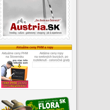
Aktuálne ceny PHM a ropy
Aktuálne ceny PHM
Aktálne ceny ropy
na Slovensku
na svetových burzách, po
rozkliknutí - celoročné grafy