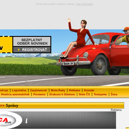
Tento web používa súbory cookies.
Viac informácií
.
|
|
|
|
|
 zdroje
Legislatíva
Zaujímavosti
Moto-Rady
Reklama
Kontakt
|
|
|
|
|
História automobiliek
Poistenie
Diskusie k článkom
Siete ČS
Testujeme
Žena
>>
Správy
Reklama