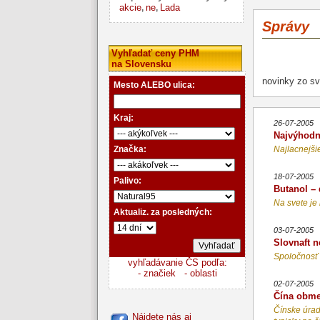
akcie
ne
Lada
,
,
Správy
Vyhľadať ceny PHM
na Slovensku
novinky zo sv
Mesto ALEBO ulica:
Kraj:
26-07-2005
Najvýhodne
Značka:
Najlacnejši
18-07-2005
Palivo:
Butanol – 
Na svete je 
Aktualiz. za posledných:
03-07-2005
Slovnaft 
Spoločnosť 
vyhľadávanie ČS podľa:
- značiek
- oblasti
02-07-2005
Čína obme
Čínske úrad
Nájdete nás aj