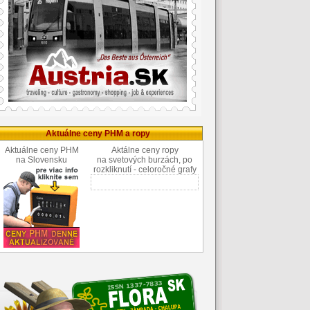
Aktuálne ceny PHM a ropy
Aktuálne ceny PHM
Aktálne ceny ropy
na Slovensku
na svetových burzách, po
rozkliknutí - celoročné grafy