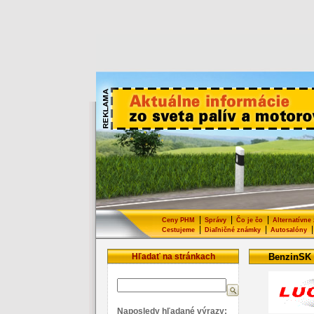
|
|
|
Ceny PHM
Správy
Čo je čo
Alternatívne
|
|
|
Cestujeme
Diaľničné známky
Autosalóny
Hľadať na stránkach
BenzinSK
Naposledy hľadané výrazy: