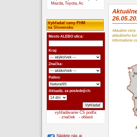
Mazda
Toyota
Ac
,
,
Aktuáln
26.05.20
Vyhľadať ceny PHM
na Slovensku
Aktuálne ceny
aktuálneho k
Mesto ALEBO ulica:
Informatívne c
Kraj:
Značka:
Palivo:
Aktualiz. za posledných:
vyhľadávanie ČS podľa:
- značiek
- oblasti
Nájdete nás aj