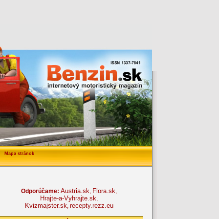
Mapa stránok
Austria.sk
Flora.sk
Odporúčame:
,
,
Hrajte-a-Vyhrajte.sk
,
Kvizmajster.sk
recepty.rezz.eu
,