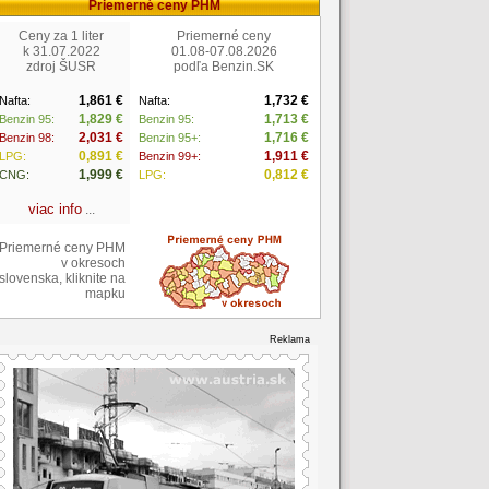
Priemerné ceny PHM
Ceny za 1 liter
Priemerné ceny
k 31.07.2022
01.08-07.08.2026
zdroj ŠUSR
podľa Benzin.SK
1,861 €
1,732 €
Nafta:
Nafta:
1,829 €
1,713 €
Benzin 95:
Benzin 95:
2,031 €
1,716 €
Benzin 98:
Benzin 95+:
0,891 €
1,911 €
LPG:
Benzin 99+:
1,999 €
0,812 €
CNG:
LPG:
viac info
...
Priemerné ceny PHM
v okresoch
slovenska, kliknite na
mapku
Reklama