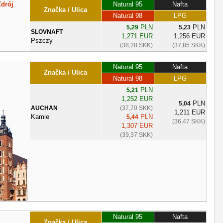
Zdrój
Natural 95
Nafta
Značka / Ulica
Natural 98
LPG
PLN
PLN
5,29
5,23
SLOVNAFT
1,271 EUR
1,256 EUR
Pszczy
(38,28 SKK)
(37,85 SKK)
Natural 95
Nafta
Značka / Ulica
Natural 98
LPG
PLN
5,21
1,252 EUR
PLN
5,04
AUCHAN
(37,70 SKK)
1,211 EUR
Kamie
PLN
5,44
(36,47 SKK)
1,307 EUR
(39,37 SKK)
Natural 95
Nafta
Značka / Ulica