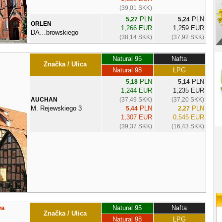
(39,01 SKK)
PLN
PLN
5,27
5,24
ORLEN
1,266 EUR
1,259 EUR
DÄ…browskiego
(38,14 SKK)
(37,92 SKK)
Natural 95
Nafta
Značka / Ulica
Natural 98
LPG
PLN
PLN
5,18
5,14
1,244 EUR
1,235 EUR
AUCHAN
(37,49 SKK)
(37,20 SKK)
M. Rejewskiego 3
PLN
PLN
5,44
2,27
1,307 EUR
0,545 EUR
(39,37 SKK)
(16,43 SKK)
wa
Natural 95
Nafta
Značka / Ulica
Natural 98
LPG