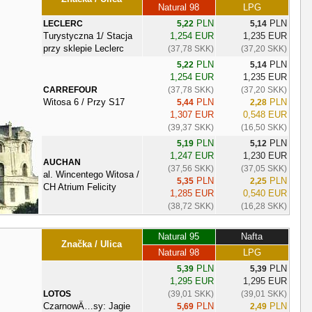
Natural 98
LPG
PLN
PLN
LECLERC
5,22
5,14
Turystyczna 1/ Stacja
1,254 EUR
1,235 EUR
przy sklepie Leclerc
(37,78 SKK)
(37,20 SKK)
PLN
PLN
5,22
5,14
1,254 EUR
1,235 EUR
CARREFOUR
(37,78 SKK)
(37,20 SKK)
Witosa 6 / Przy S17
PLN
PLN
5,44
2,28
1,307 EUR
0,548 EUR
(39,37 SKK)
(16,50 SKK)
PLN
PLN
5,19
5,12
1,247 EUR
1,230 EUR
AUCHAN
(37,56 SKK)
(37,05 SKK)
al. Wincentego Witosa /
PLN
PLN
5,35
2,25
CH Atrium Felicity
1,285 EUR
0,540 EUR
(38,72 SKK)
(16,28 SKK)
Natural 95
Nafta
Značka / Ulica
Natural 98
LPG
PLN
PLN
5,39
5,39
1,295 EUR
1,295 EUR
LOTOS
(39,01 SKK)
(39,01 SKK)
CzarnowÄ…sy: Jagie
PLN
PLN
5,69
2,49