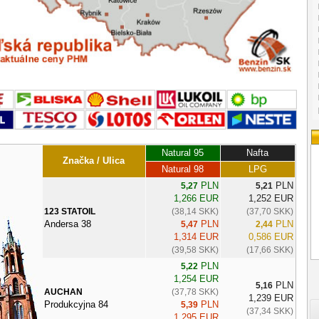
Natural 95
Nafta
Značka / Ulica
Natural 98
LPG
PLN
PLN
5,27
5,21
1,266 EUR
1,252 EUR
123 STATOIL
(38,14 SKK)
(37,70 SKK)
Andersa 38
PLN
PLN
5,47
2,44
1,314 EUR
0,586 EUR
(39,58 SKK)
(17,66 SKK)
PLN
5,22
1,254 EUR
PLN
5,16
AUCHAN
(37,78 SKK)
1,239 EUR
Produkcyjna 84
PLN
5,39
(37,34 SKK)
1,295 EUR