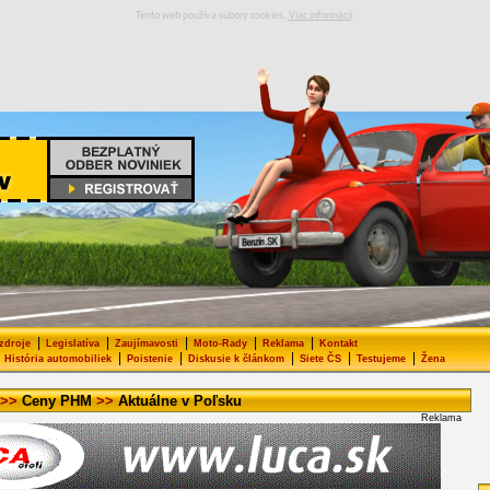
Tento web používa súbory cookies.
Viac informácií
.
|
|
|
|
|
 zdroje
Legislatíva
Zaujímavosti
Moto-Rady
Reklama
Kontakt
|
|
|
|
|
História automobiliek
Poistenie
Diskusie k článkom
Siete ČS
Testujeme
Žena
>>
Ceny PHM
>>
Aktuálne v Poľsku
Reklama