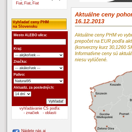
Fiat
Fiat
Fiat
,
,
Aktuálne ceny poho
16.12.2013
Vyhľadať ceny PHM
na Slovensku
Aktuálne ceny PHM vo vyb
Mesto ALEBO ulica:
prepočet na EUR podľa a
(konverzny kurz 30,1260 S
Kraj:
Informatívne ceny sú aktuá
niesu vylúčené.
Značka:
Palivo:
Aktualiz. za posledných:
vyhľadávanie ČS podľa:
- značiek
- oblasti
Nájdete nás aj