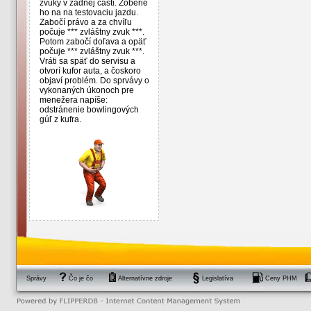
zvuky v zadnej časti. Zoberie
ho na na testovaciu jazdu.
Zabočí právo a za chvíľu
počuje *** zvláštny zvuk ***.
Potom zabočí doľava a opäť
počuje *** zvláštny zvuk ***.
Vráti sa späť do servisu a
otvorí kufor auta, a čoskoro
objaví problém. Do sprvávy o
vykonaných úkonoch pre
menežera napíše:
odstránenie bowlingových
gúľ z kufra.
Správy
Čo je čo
Alternatívne zdroje
Legislatíva
Ceny PHM