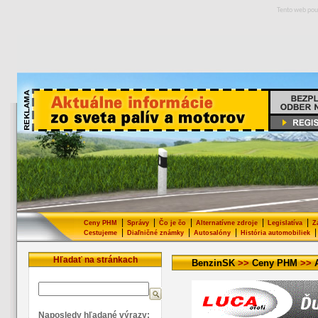
Tento web pou
|
|
|
|
|
Ceny PHM
Správy
Čo je čo
Alternatívne zdroje
Legislatíva
Z
|
|
|
|
Cestujeme
Diaľničné známky
Autosalóny
História automobiliek
Hľadať na stránkach
BenzinSK
>>
Ceny PHM
>>
Naposledy hľadané výrazy: