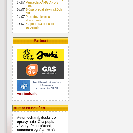
27.07.
Mercedes-AMG A 45 S
Final
24.07.
Stúpa predaj elektrických
áut
24.07.
Pred dovolenkou
skontrolujte..
21.07.
Za pol roka pribudlo
jazdeniek
Partneri
vodicak.sk
Humor na cestách
Automechanik dostal do
opravy auto. Číta popis
závady: Pri odbáčaní,
automobil vydáva zvláštne