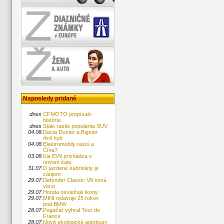
Naposledy pridané
dnes
CFMOTO prepísalo
históriu
dnes
Stále rastie popularita SUV
04.08.
Dacia Duster a Bigster
4x4 hyb
04.08.
Elektromobily rastú a
Čína?
03.08.
Kia EV9 prichádza v
novom šate
31.07.
O jazdené kabriolety je
záujem
29.07.
Defender Classic V8 nová
verzi
29.07.
Honda osviežuje ikony
29.07.
MINI oslavuje 25 rokov
pod BMW
28.07.
Pogačar vyhral Tour de
France
28.07.
Nové ekologické autobusy