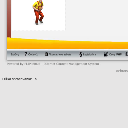
Správy
Čo je čo
Alternatívne zdroje
Legislatíva
Ceny PHM
ochran
Dĺžka spracovania: 1s