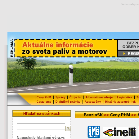
Tento web pou
|
|
|
|
|
Ceny PHM
Správy
Čo je čo
Alternatívne zdroje
Legislatíva
Z
|
|
|
|
Cestujeme
Diaľničné známky
Autosalóny
História automobiliek
Hľadať na stránkach
BenzinSK
>>
Ceny PHM
>>
Naposledy hľadané výrazy: