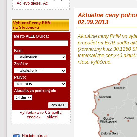
Ac
evo diesel
Ac
,
,
Aktuálne ceny poho
02.09.2013
Vyhľadať ceny PHM
na Slovensku
Aktuálne ceny PHM vo vyb
Mesto ALEBO ulica:
prepočet na EUR podľa a
(konverzny kurz 30,1260 S
Kraj:
Informatívne ceny sú aktuá
niesu vylúčené.
Značka:
Palivo:
Aktualiz. za posledných:
vyhľadávanie ČS podľa:
- značiek
- oblasti
Nájdete nás aj