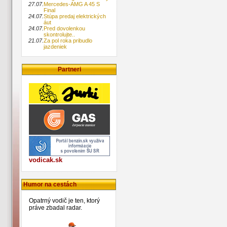
27.07.
Mercedes-AMG A 45 S
Final
24.07.
Stúpa predaj elektrických
áut
24.07.
Pred dovolenkou
skontrolujte..
21.07.
Za pol roka pribudlo
jazdeniek
Partneri
vodicak.sk
Humor na cestách
Opatrný vodič je ten, ktorý
práve zbadal radar.