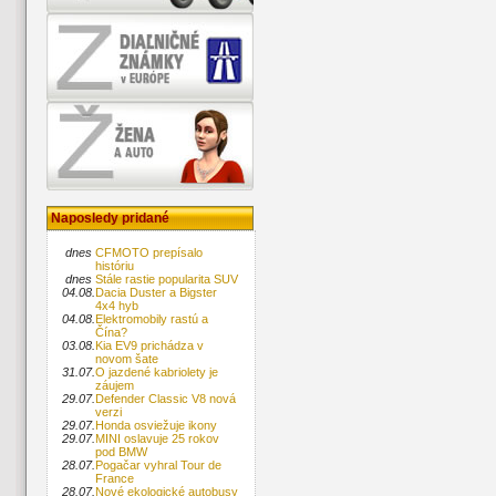
Naposledy pridané
dnes
CFMOTO prepísalo
históriu
dnes
Stále rastie popularita SUV
04.08.
Dacia Duster a Bigster
4x4 hyb
04.08.
Elektromobily rastú a
Čína?
03.08.
Kia EV9 prichádza v
novom šate
31.07.
O jazdené kabriolety je
záujem
29.07.
Defender Classic V8 nová
verzi
29.07.
Honda osviežuje ikony
29.07.
MINI oslavuje 25 rokov
pod BMW
28.07.
Pogačar vyhral Tour de
France
28.07.
Nové ekologické autobusy