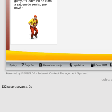
gumy?" "Hodím ich do kufra
a zájdem do servisu pre
nové."
Správy
Čo je čo
Alternatívne zdroje
Legislatíva
Ceny PHM
ochran
Dĺžka spracovania: 0s