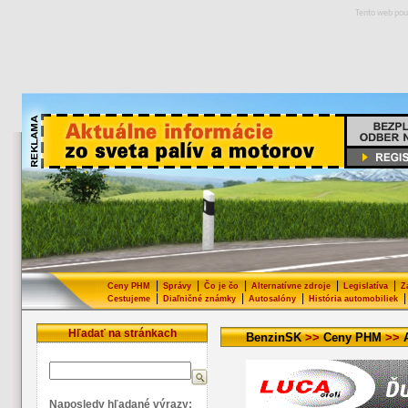
Tento web pou
|
|
|
|
|
Ceny PHM
Správy
Čo je čo
Alternatívne zdroje
Legislatíva
Z
|
|
|
|
Cestujeme
Diaľničné známky
Autosalóny
História automobiliek
Hľadať na stránkach
BenzinSK
>>
Ceny PHM
>>
Naposledy hľadané výrazy: