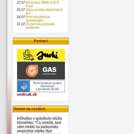
27.07.
Mercedes-AMG A 45 S
Final
24.07.
Stúpa predaj elektrických
áut
24.07.
Pred dovolenkou
skontrolujte..
21.07.
Za pol roka pribudlo
jazdeniek
Partneri
vodicak.sk
Humor na cestách
Inštruktor v autoškole skúša
blondínku: "Čo urobíte, keď
vám niekto na parkovisku
prepichne všetky štyri