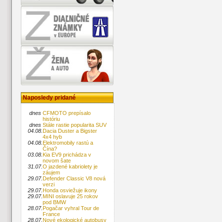
Naposledy pridané
dnes
CFMOTO prepísalo
históriu
dnes
Stále rastie popularita SUV
04.08.
Dacia Duster a Bigster
4x4 hyb
04.08.
Elektromobily rastú a
Čína?
03.08.
Kia EV9 prichádza v
novom šate
31.07.
O jazdené kabriolety je
záujem
29.07.
Defender Classic V8 nová
verzi
29.07.
Honda osviežuje ikony
29.07.
MINI oslavuje 25 rokov
pod BMW
28.07.
Pogačar vyhral Tour de
France
28.07.
Nové ekologické autobusy