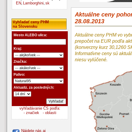
EN
Lamborghini
sk
,
,
Aktuálne ceny poho
28.08.2013
Vyhľadať ceny PHM
na Slovensku
Aktuálne ceny PHM vo vyb
Mesto ALEBO ulica:
prepočet na EUR podľa a
(konverzny kurz 30,1260 S
Kraj:
Informatívne ceny sú aktuá
niesu vylúčené.
Značka:
Palivo:
Aktualiz. za posledných:
vyhľadávanie ČS podľa:
- značiek
- oblasti
Nájdete nás aj