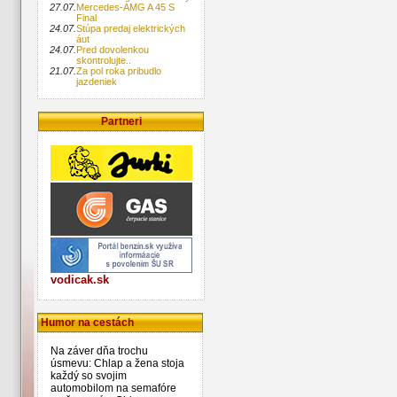
27.07.
Mercedes-AMG A 45 S
Final
24.07.
Stúpa predaj elektrických
áut
24.07.
Pred dovolenkou
skontrolujte..
21.07.
Za pol roka pribudlo
jazdeniek
Partneri
vodicak.sk
Humor na cestách
Na záver dňa trochu
úsmevu: Chlap a žena stoja
každý so svojim
automobilom na semafóre