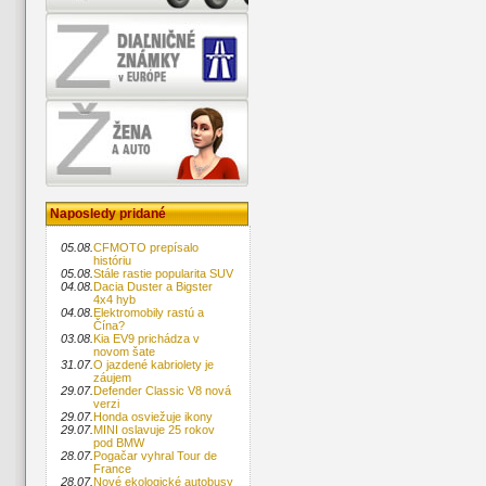
Naposledy pridané
05.08.
CFMOTO prepísalo
históriu
05.08.
Stále rastie popularita SUV
04.08.
Dacia Duster a Bigster
4x4 hyb
04.08.
Elektromobily rastú a
Čína?
03.08.
Kia EV9 prichádza v
novom šate
31.07.
O jazdené kabriolety je
záujem
29.07.
Defender Classic V8 nová
verzi
29.07.
Honda osviežuje ikony
29.07.
MINI oslavuje 25 rokov
pod BMW
28.07.
Pogačar vyhral Tour de
France
28.07.
Nové ekologické autobusy