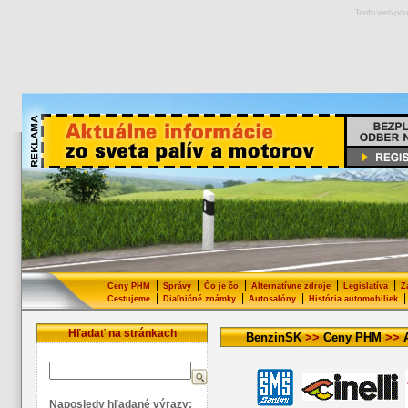
Tento web pou
|
|
|
|
|
Ceny PHM
Správy
Čo je čo
Alternatívne zdroje
Legislatíva
Z
|
|
|
|
Cestujeme
Diaľničné známky
Autosalóny
História automobiliek
Hľadať na stránkach
BenzinSK
>>
Ceny PHM
>>
Naposledy hľadané výrazy: