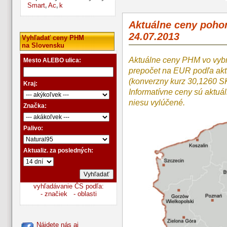
Smart
Ac
k
,
,
Aktuálne ceny poho
24.07.2013
Vyhľadať ceny PHM
na Slovensku
Aktuálne ceny PHM vo vyb
Mesto ALEBO ulica:
prepočet na EUR podľa a
(konverzny kurz 30,1260 S
Kraj:
Informatívne ceny sú aktuá
niesu vylúčené.
Značka:
Palivo:
Aktualiz. za posledných:
vyhľadávanie ČS podľa:
- značiek
- oblasti
Nájdete nás aj