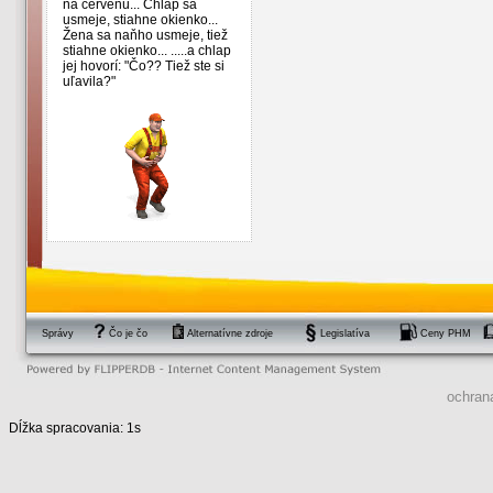
na červenú... Chlap sa
usmeje, stiahne okienko...
Žena sa naňho usmeje, tiež
stiahne okienko... .....a chlap
jej hovorí: "Čo?? Tiež ste si
uľavila?"
Správy
Čo je čo
Alternatívne zdroje
Legislatíva
Ceny PHM
ochran
Dĺžka spracovania: 1s