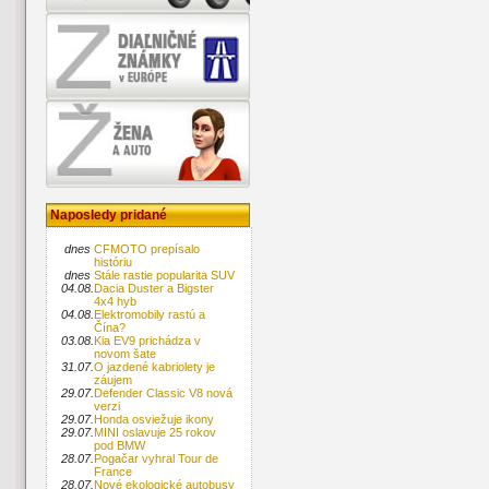
Naposledy pridané
dnes
CFMOTO prepísalo
históriu
dnes
Stále rastie popularita SUV
04.08.
Dacia Duster a Bigster
4x4 hyb
04.08.
Elektromobily rastú a
Čína?
03.08.
Kia EV9 prichádza v
novom šate
31.07.
O jazdené kabriolety je
záujem
29.07.
Defender Classic V8 nová
verzi
29.07.
Honda osviežuje ikony
29.07.
MINI oslavuje 25 rokov
pod BMW
28.07.
Pogačar vyhral Tour de
France
28.07.
Nové ekologické autobusy