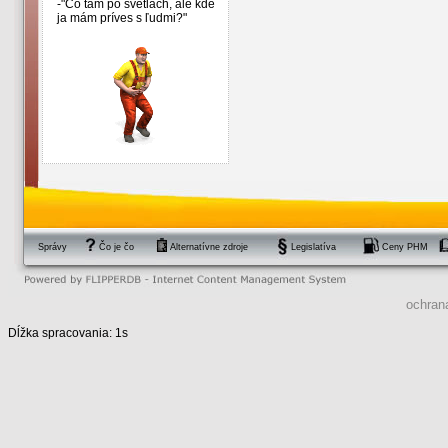
-"Čo tam po svetlách, ale kde
ja mám príves s ľudmi?"
Správy
Čo je čo
Alternatívne zdroje
Legislatíva
Ceny PHM
ochran
Dĺžka spracovania: 1s