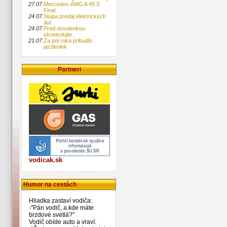
27.07.
Mercedes-AMG A 45 S
Final
24.07.
Stúpa predaj elektrických
áut
24.07.
Pred dovolenkou
skontrolujte..
21.07.
Za pol roka pribudlo
jazdeniek
Partneri
vodicak.sk
Humor na cestách
Hliadka zastaví vodiča:
-"Pán vodič, a kde máte
brzdové svetlá?"
Vodič obíde auto a vraví: