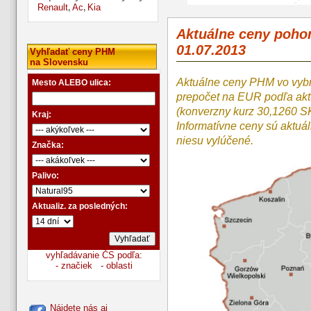
Renault
Ac
Kia
,
,
Aktuálne ceny poho
01.07.2013
Vyhľadať ceny PHM
na Slovensku
Aktuálne ceny PHM vo vyb
Mesto ALEBO ulica:
prepočet na EUR podľa a
(konverzny kurz 30,1260 S
Kraj:
Informatívne ceny sú aktuá
niesu vylúčené.
Značka:
Palivo:
Aktualiz. za posledných:
vyhľadávanie ČS podľa:
- značiek
- oblasti
Nájdete nás aj