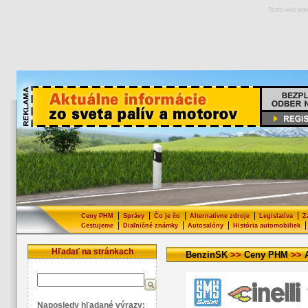
Tento web pou
|
|
|
|
|
Ceny PHM
Správy
Čo je čo
Alternatívne zdroje
Legislatíva
Z
|
|
|
|
Cestujeme
Diaľničné známky
Autosalóny
História automobiliek
Hľadať na stránkach
BenzinSK
>>
Ceny PHM
>>
Naposledy hľadané výrazy: