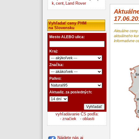
k
cent
Land Rover
,
,
Aktuáln
17.06.20
Vyhľadať ceny PHM
na Slovensku
Aktuálne ceny
aktuálneho k
Mesto ALEBO ulica:
Informatívne c
Kraj:
Značka:
Palivo:
Aktualiz. za posledných:
vyhľadávanie ČS podľa:
- značiek
- oblasti
Nájdete nás aj