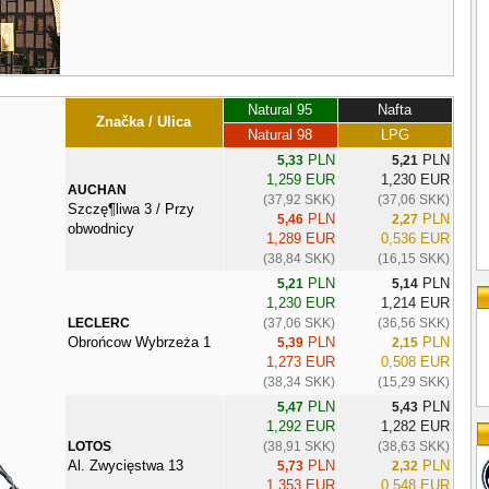
Natural 95
Nafta
Značka / Ulica
Natural 98
LPG
PLN
PLN
5,33
5,21
1,259 EUR
1,230 EUR
AUCHAN
(37,92 SKK)
(37,06 SKK)
Szczę¶liwa 3 / Przy
PLN
PLN
5,46
2,27
obwodnicy
1,289 EUR
0,536 EUR
(38,84 SKK)
(16,15 SKK)
PLN
PLN
5,21
5,14
1,230 EUR
1,214 EUR
LECLERC
(37,06 SKK)
(36,56 SKK)
Obrońcow Wybrzeża 1
PLN
PLN
5,39
2,15
1,273 EUR
0,508 EUR
(38,34 SKK)
(15,29 SKK)
PLN
PLN
5,47
5,43
1,292 EUR
1,282 EUR
LOTOS
(38,91 SKK)
(38,63 SKK)
Al. Zwycięstwa 13
PLN
PLN
5,73
2,32
1,353 EUR
0,548 EUR