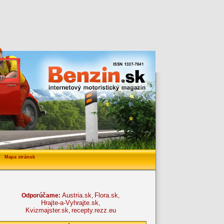
Mapa stránok
Austria.sk
Flora.sk
Odporúčame:
,
,
Hrajte-a-Vyhrajte.sk
,
Kvizmajster.sk
recepty.rezz.eu
,