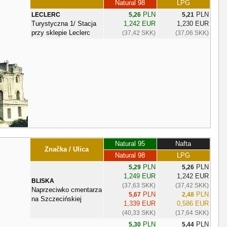
Natural 98
LPG
PLN
PLN
LECLERC
5,26
5,21
Turystyczna 1/ Stacja
1,242 EUR
1,230 EUR
przy sklepie Leclerc
(37,42 SKK)
(37,06 SKK)
Natural 95
Nafta
Značka / Ulica
Natural 98
LPG
PLN
PLN
5,29
5,26
1,249 EUR
1,242 EUR
BLISKA
(37,63 SKK)
(37,42 SKK)
Naprzeciwko cmentarza
PLN
PLN
5,67
2,48
na Szczecińskiej
1,339 EUR
0,586 EUR
(40,33 SKK)
(17,64 SKK)
PLN
PLN
5,30
5,44