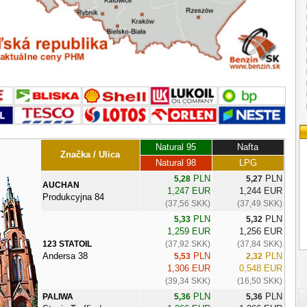
Natural 95
Nafta
Značka / Ulica
Natural 98
LPG
PLN
PLN
5,28
5,27
AUCHAN
1,247 EUR
1,244 EUR
Produkcyjna 84
(37,56 SKK)
(37,49 SKK)
PLN
PLN
5,33
5,32
1,259 EUR
1,256 EUR
123 STATOIL
(37,92 SKK)
(37,84 SKK)
Andersa 38
PLN
PLN
5,53
2,32
1,306 EUR
0,548 EUR
(39,34 SKK)
(16,50 SKK)
PLN
PLN
PALIWA
5,36
5,36