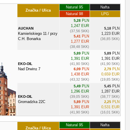
Natural 95
Nafta
Značka / Ulica
Natural 98
LPG
PLN
5,28
1,247 EUR
PLN
AUCHAN
5,18
(37,56 SKK)
Kamieńskiego 11 / przy
1,223 EUR
PLN
5,41
C.H. Bonarka
(36,85 SKK)
1,277 EUR
(38,48 SKK)
PLN
PLN
5,89
5,89
1,391 EUR
1,391 EUR
EKO-OIL
(41,90 SKK)
(41,90 SKK)
Nad Drwin± 7
PLN
PLN
6,09
2,79
1,438 EUR
0,659 EUR
(43,32 SKK)
(19,85 SKK)
PLN
PLN
5,49
5,45
1,296 EUR
1,287 EUR
EKO-OIL
(39,05 SKK)
(38,77 SKK)
Gromadzka 22C
PLN
PLN
5,89
2,25
1,391 EUR
0,531 EUR
(41,90 SKK)
(16,01 SKK)
Natural 95
Nafta
Značka / Ulica