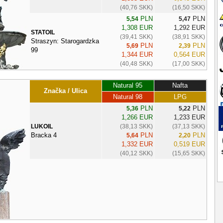
(40,76 SKK)
(16,50 SKK)
PLN
PLN
5,54
5,47
1,308 EUR
1,292 EUR
STATOIL
(39,41 SKK)
(38,91 SKK)
Straszyn: Starogardzka
PLN
PLN
5,69
2,39
99
1,344 EUR
0,564 EUR
(40,48 SKK)
(17,00 SKK)
Natural 95
Nafta
Značka / Ulica
Natural 98
LPG
PLN
PLN
5,36
5,22
1,266 EUR
1,233 EUR
LUKOIL
(38,13 SKK)
(37,13 SKK)
Bracka 4
PLN
PLN
5,64
2,20
1,332 EUR
0,519 EUR
(40,12 SKK)
(15,65 SKK)