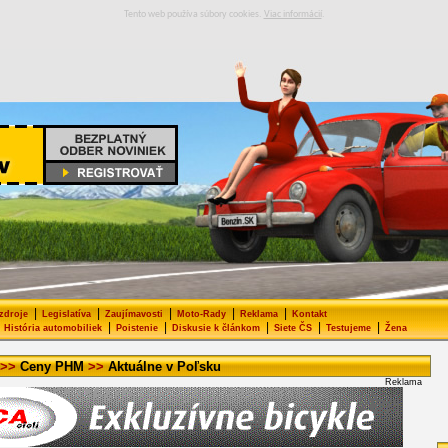
Tento web používa súbory cookies.
Viac informácií
.
|
|
|
|
|
 zdroje
Legislatíva
Zaujímavosti
Moto-Rady
Reklama
Kontakt
|
|
|
|
|
História automobiliek
Poistenie
Diskusie k článkom
Siete ČS
Testujeme
Žena
>>
Ceny PHM
>>
Aktuálne v Poľsku
Reklama