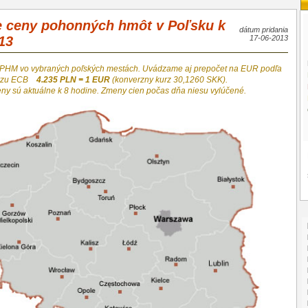
e ceny pohonných hmôt v Poľsku k
dátum pridania
13
17-06-2013
 PHM vo vybraných poľských mestách. Uvádzame aj prepočet na EUR podľa
urzu ECB
4.235 PLN = 1 EUR
(konverzny kurz 30,1260 SKK).
eny sú aktuálne k 8 hodine. Zmeny cien počas dňa niesu vylúčené.