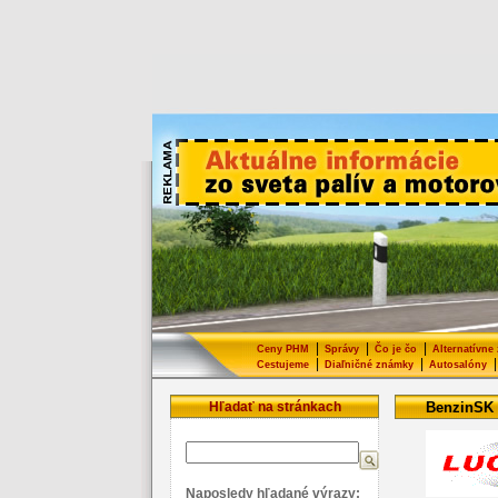
|
|
|
Ceny PHM
Správy
Čo je čo
Alternatívne
|
|
|
Cestujeme
Diaľničné známky
Autosalóny
Hľadať na stránkach
BenzinSK
Naposledy hľadané výrazy: