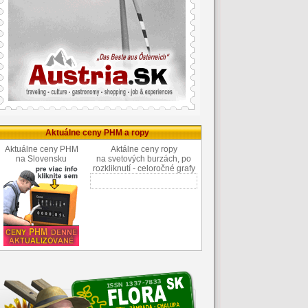
Aktuálne ceny PHM a ropy
Aktuálne ceny PHM
Aktálne ceny ropy
na Slovensku
na svetových burzách, po
rozkliknutí - celoročné grafy