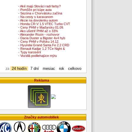
- Aké majú Slováci radi farby?
- Pomôže pri kúpe auta
- Sezóna v Chorvátsku začína
- Na cesty s karavanom
- Akcie na dovolenku autom
- Honda CR-V 1.5 VTEC Turbo CVT
- Ceny PHM v Maďarsku 01.09.
- Ako ušetriť PHM až o 33%
- Alexander Rozin - rozhovor
- Dacia Duster a Bigster 4x4 hyb
- Ceny PHM v Poľsku 14.12.
- Hyundai Grand Santa Fe 2.2 CRD
- Renault Kadjar 1.2 TCe Night &
- Typy karosérií
- Vozidlá podliehajúce mýtu
24 hodín
7 dní
mesiac
rok
celkovo
za
Reklama
Značky automobiliek