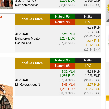
Stacja Traffic /
1,266 EUR
1,266 EUR
Kombatantow 4/1
(38,13 SKK)
(38,13 SKK)
ła
Natural 95
Nafta
Značka / Ulica
Natural 98
LPG
PLN
5,18
1,223 EUR
PLN
AUCHAN
5,24
(36,85 SKK)
Bohaterow Monte
1,237 EUR
PLN
2,17
Casino 433
(37,28 SKK)
0,512 EUR
(15,44 SKK)
Natural 95
Nafta
Značka / Ulica
Natural 98
LPG
PLN
PLN
5,32
5,18
1,256 EUR
1,223 EUR
AUCHAN
(37,84 SKK)
(36,85 SKK)
M. Rejewskiego 3
PLN
PLN
5,43
2,27
1,282 EUR
0,536 EUR
(38,63 SKK)
(16,15 SKK)