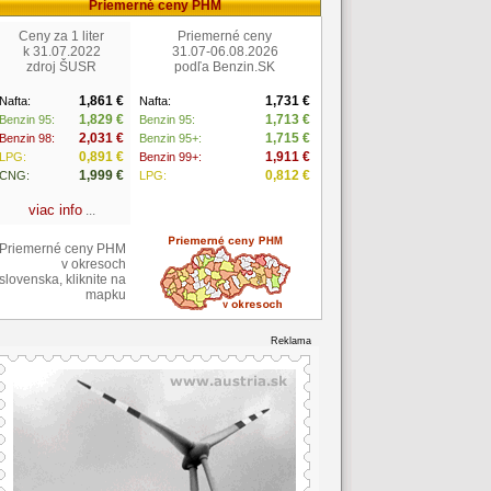
Priemerné ceny PHM
Ceny za 1 liter
Priemerné ceny
k 31.07.2022
31.07-06.08.2026
zdroj ŠUSR
podľa Benzin.SK
1,861 €
1,731 €
Nafta:
Nafta:
1,829 €
1,713 €
Benzin 95:
Benzin 95:
2,031 €
1,715 €
Benzin 98:
Benzin 95+:
0,891 €
1,911 €
LPG:
Benzin 99+:
1,999 €
0,812 €
CNG:
LPG:
viac info
...
Priemerné ceny PHM
v okresoch
slovenska, kliknite na
mapku
Reklama