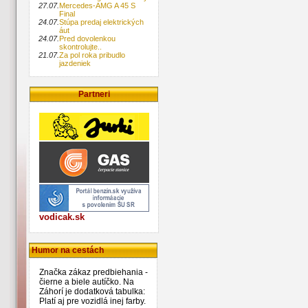
27.07.
Mercedes-AMG A 45 S
Final
24.07.
Stúpa predaj elektrických
áut
24.07.
Pred dovolenkou
skontrolujte..
21.07.
Za pol roka pribudlo
jazdeniek
Partneri
vodicak.sk
Humor na cestách
Značka zákaz predbiehania -
čierne a biele autíčko. Na
Záhorí je dodatková tabulka:
Platí aj pre vozidlá inej farby.