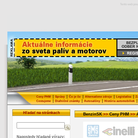
Tento web pou
|
|
|
|
|
Ceny PHM
Správy
Čo je čo
Alternatívne zdroje
Legislatíva
Z
|
|
|
|
Cestujeme
Diaľničné známky
Autosalóny
História automobiliek
Hľadať na stránkach
BenzinSK
>>
Ceny PHM
>>
Naposledy hľadané výrazy: