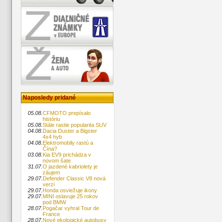
Naposledy pridané
05.08.
CFMOTO prepísalo
históriu
05.08.
Stále rastie popularita SUV
04.08.
Dacia Duster a Bigster
4x4 hyb
04.08.
Elektromobily rastú a
Čína?
03.08.
Kia EV9 prichádza v
novom šate
31.07.
O jazdené kabriolety je
záujem
29.07.
Defender Classic V8 nová
verzi
29.07.
Honda osviežuje ikony
29.07.
MINI oslavuje 25 rokov
pod BMW
28.07.
Pogačar vyhral Tour de
France
28.07.
Nové ekologické autobusy