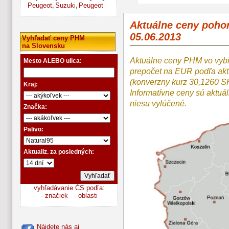
Peugeot
Suzuki
Peugeot
,
,
Aktuálne ceny poho
05.06.2013
Vyhľadať ceny PHM
na Slovensku
Aktuálne ceny PHM vo vyb
Mesto ALEBO ulica:
prepočet na EUR podľa a
(konverzny kurz 30,1260 S
Kraj:
Informatívne ceny sú aktuá
niesu vylúčené.
Značka:
Palivo:
Aktualiz. za posledných:
vyhľadávanie ČS podľa:
- značiek
- oblasti
Nájdete nás aj