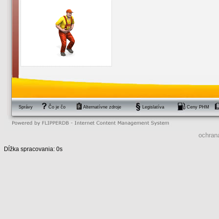
Správy
Čo je čo
Alternatívne zdroje
Legislatíva
Ceny PHM
ochran
Dĺžka spracovania: 0s