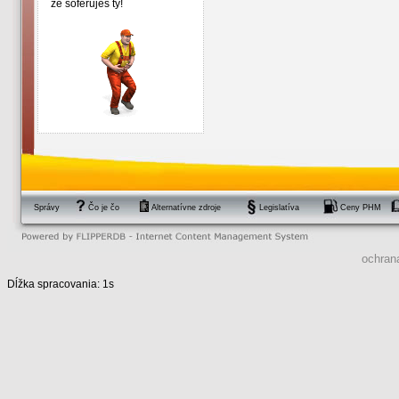
že šoféruješ ty!
Správy
Čo je čo
Alternatívne zdroje
Legislatíva
Ceny PHM
ochran
Dĺžka spracovania: 1s