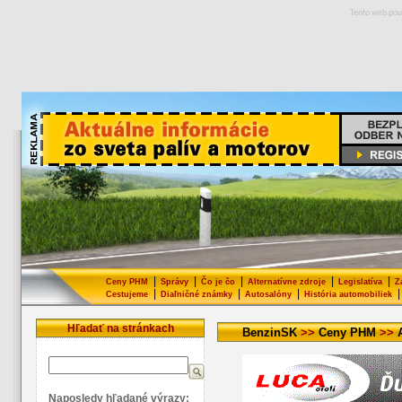
Tento web pou
|
|
|
|
|
Ceny PHM
Správy
Čo je čo
Alternatívne zdroje
Legislatíva
Z
|
|
|
|
Cestujeme
Diaľničné známky
Autosalóny
História automobiliek
Hľadať na stránkach
BenzinSK
>>
Ceny PHM
>>
Naposledy hľadané výrazy: