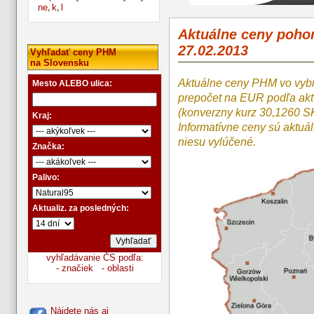
ne
k
l
,
,
Aktuálne ceny poho
27.02.2013
Vyhľadať ceny PHM
na Slovensku
Aktuálne ceny PHM vo vyb
Mesto ALEBO ulica:
prepočet na EUR podľa a
(konverzny kurz 30,1260 S
Kraj:
Informatívne ceny sú aktuá
niesu vylúčené.
Značka:
Palivo:
Aktualiz. za posledných:
vyhľadávanie ČS podľa:
- značiek
- oblasti
Nájdete nás aj