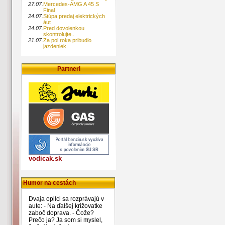
27.07.
Mercedes-AMG A 45 S
Final
24.07.
Stúpa predaj elektrických
áut
24.07.
Pred dovolenkou
skontrolujte..
21.07.
Za pol roka pribudlo
jazdeniek
Partneri
vodicak.sk
Humor na cestách
Dvaja opilci sa rozprávajú v
aute: - Na ďalšej križovatke
zaboč doprava. - Čože?
Prečo ja? Ja som si myslel,