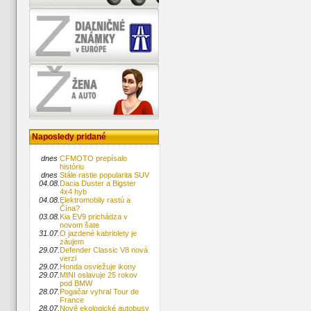
Naposledy pridané
dnes
CFMOTO prepísalo
históriu
dnes
Stále rastie popularita SUV
04.08.
Dacia Duster a Bigster
4x4 hyb
04.08.
Elektromobily rastú a
Čína?
03.08.
Kia EV9 prichádza v
novom šate
31.07.
O jazdené kabriolety je
záujem
29.07.
Defender Classic V8 nová
verzi
29.07.
Honda osviežuje ikony
29.07.
MINI oslavuje 25 rokov
pod BMW
28.07.
Pogačar vyhral Tour de
France
28.07.
Nové ekologické autobusy