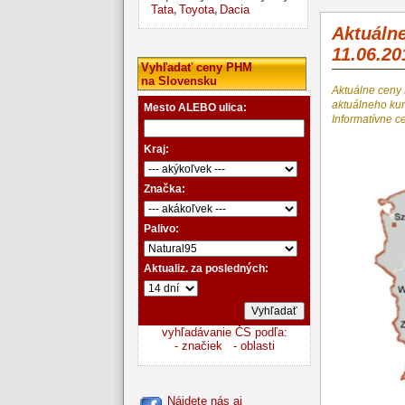
Tata
Toyota
Dacia
,
,
Aktuáln
11.06.20
Vyhľadať ceny PHM
na Slovensku
Aktuálne ceny
aktuálneho k
Mesto ALEBO ulica:
Informatívne c
Kraj:
Značka:
Palivo:
Aktualiz. za posledných:
vyhľadávanie ČS podľa:
- značiek
- oblasti
Nájdete nás aj