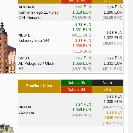
Natural 98
LPG
PLN
PLN
AUCHAN
5,66
5,54
Kamieńskiego 11 / przy
1,318 EUR
1,290 EUR
C.H. Bonarka
(39,69 SKK)
(38,85 SKK)
PLN
5,72
1,331 EUR
PLN
5,68
NESTE
(40,11 SKK)
1,322 EUR
Kobierzyńska 144
PLN
5,87
(39,83 SKK)
1,366 EUR
(41,16 SKK)
PLN
PLN
SHELL
5,82
5,72
Al. Pokoju 65 / Obok
1,355 EUR
1,331 EUR
M1
(40,81 SKK)
(40,11 SKK)
Natural 95
Nafta
Značka / Ulica
Natural 98
LPG
PLN
5,75
1,338 EUR
PLN
5,84
ORLEN
(40,32 SKK)
1,359 EUR
Jabłonna
PLN
2,79
(40,95 SKK)
0,649 EUR
(19,57 SKK)