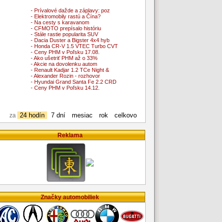
- Prívalové dažde a záplavy: poz
- Elektromobily rastú a Čína?
- Na cesty s karavanom
- CFMOTO prepísalo históriu
- Stále rastie popularita SUV
- Dacia Duster a Bigster 4x4 hyb
- Honda CR-V 1.5 VTEC Turbo CVT
- Ceny PHM v Poľsku 17.08.
- Ako ušetriť PHM až o 33%
- Akcie na dovolenku autom
- Renault Kadjar 1.2 TCe Night &
- Alexander Rozin - rozhovor
- Hyundai Grand Santa Fe 2.2 CRD
- Ceny PHM v Poľsku 14.12.
24 hodín
7 dní
mesiac
rok
celkovo
za
Reklama
Značky automobiliek