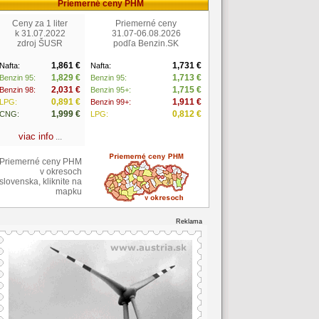
Priemerné ceny PHM
Ceny za 1 liter
Priemerné ceny
k 31.07.2022
31.07-06.08.2026
zdroj ŠUSR
podľa Benzin.SK
1,861 €
1,731 €
Nafta:
Nafta:
1,829 €
1,713 €
Benzin 95:
Benzin 95:
2,031 €
1,715 €
Benzin 98:
Benzin 95+:
0,891 €
1,911 €
LPG:
Benzin 99+:
1,999 €
0,812 €
CNG:
LPG:
viac info
...
Priemerné ceny PHM
v okresoch
slovenska, kliknite na
mapku
Reklama