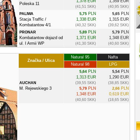
1,378 EUR
1,359 EUR
Poleska 11
(41,51 SKK)
(40,95 SKK)
PLN
PLN
PALIWA
5,75
5,65
Stacja Traffic /
1,338 EUR
1,315 EUR
Kombatantow 4/1
(40,32 SKK)
(39,62 SKK)
PLN
PLN
PRONAR
5,89
5,79
Kombatantow dojazd od
1,371 EUR
1,348 EUR
ul. I Armii WP
(41,30 SKK)
(40,60 SKK)
Natural 95
Nafta
Značka / Ulica
Natural 98
LPG
PLN
PLN
5,64
5,54
1,313 EUR
1,290 EUR
AUCHAN
(39,55 SKK)
(38,85 SKK)
M. Rejewskiego 3
PLN
PLN
5,79
2,66
1,348 EUR
0,619 EUR
(40,60 SKK)
(18,65 SKK)