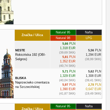
Natural 95
Nafta
Značka / Ulica
Natural 98
LPG
PLN
5,66
1,318 EUR
PLN
NESTE
5,56
(39,69 SKK)
Rokicińska 192 (OBI-
1,294 EUR
PLN
5,81
Selgros)
(38,99 SKK)
1,352 EUR
(40,74 SKK)
PLN
PLN
5,71
5,62
1,329 EUR
1,308 EUR
BLISKA
(40,04 SKK)
(39,41 SKK)
Naprzeciwko cmentarza
PLN
PLN
5,97
2,78
na Szczecińskiej
1,390 EUR
0,647 EUR
(41,87 SKK)
(19,49 SKK)
Natural 95
Nafta
Značka / Ulica