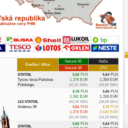
Natural 95
Nafta
Značka / Ulica
Natural 98
LPG
PLN
PLN
STATOIL
5,92
5,84
Tysi±c lecia Państwa
1,378 EUR
1,359 EUR
Polskiego
(41,51 SKK)
(40,95 SKK)
PLN
PLN
5,76
5,66
1,341 EUR
1,318 EUR
123 STATOIL
(40,39 SKK)
(39,69 SKK)
Andersa 38
PLN
PLN
5,91
2,75
1,376 EUR
0,640 EUR
(41,44 SKK)
(19,28 SKK)
PLN
PLN
5,92
5,84
STATOIL