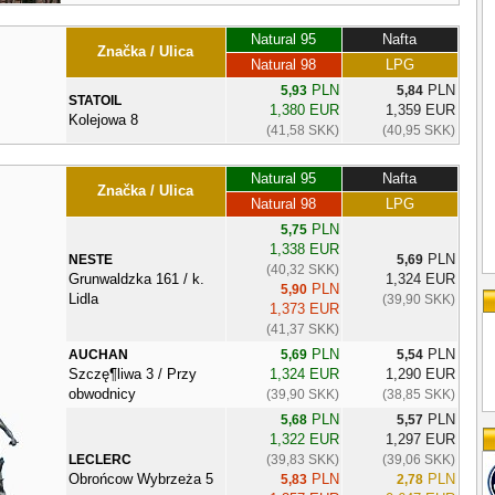
Natural 95
Nafta
Značka / Ulica
Natural 98
LPG
PLN
PLN
5,93
5,84
STATOIL
1,380 EUR
1,359 EUR
Kolejowa 8
(41,58 SKK)
(40,95 SKK)
Natural 95
Nafta
Značka / Ulica
Natural 98
LPG
PLN
5,75
1,338 EUR
PLN
NESTE
5,69
(40,32 SKK)
Grunwaldzka 161 / k.
1,324 EUR
PLN
5,90
Lidla
(39,90 SKK)
1,373 EUR
(41,37 SKK)
PLN
PLN
AUCHAN
5,69
5,54
Szczę¶liwa 3 / Przy
1,324 EUR
1,290 EUR
obwodnicy
(39,90 SKK)
(38,85 SKK)
PLN
PLN
5,68
5,57
1,322 EUR
1,297 EUR
LECLERC
(39,83 SKK)
(39,06 SKK)
Obrońcow Wybrzeża 5
PLN
PLN
5,83
2,78