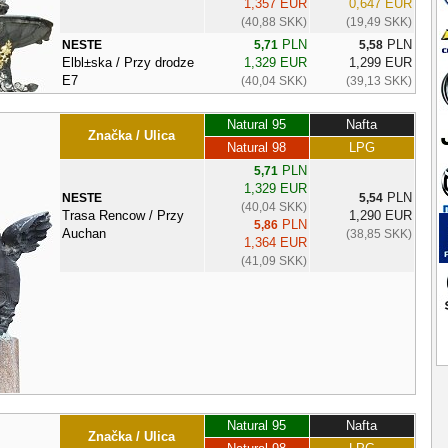
1,357 EUR
0,647 EUR
(40,88 SKK)
(19,49 SKK)
PLN
PLN
NESTE
5,71
5,58
Elbl±ska / Przy drodze
1,329 EUR
1,299 EUR
E7
(40,04 SKK)
(39,13 SKK)
Natural 95
Nafta
Značka / Ulica
Natural 98
LPG
PLN
5,71
1,329 EUR
PLN
NESTE
5,54
(40,04 SKK)
Trasa Rencow / Przy
1,290 EUR
PLN
5,86
Auchan
(38,85 SKK)
1,364 EUR
(41,09 SKK)
Natural 95
Nafta
Značka / Ulica