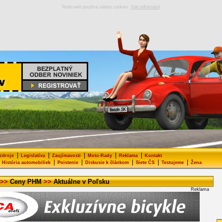
Tento web používa súbory cookies.
Viac informácií
.
|
|
|
|
|
 zdroje
Legislatíva
Zaujímavosti
Moto-Rady
Reklama
Kontakt
|
|
|
|
|
História automobiliek
Poistenie
Diskusie k článkom
Siete ČS
Testujeme
Žena
>>
Ceny PHM
>>
Aktuálne v Poľsku
Reklama