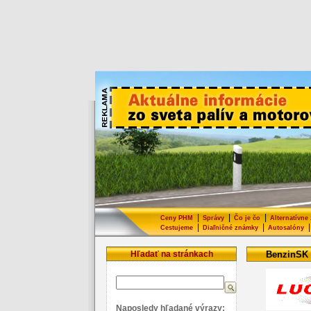
|
|
|
Ceny PHM
Správy
Čo je čo
Alternatívne
|
|
|
Cestujeme
Diaľničné známky
Autosalóny
Hľadať na stránkach
BenzinSK
Naposledy hľadané výrazy: