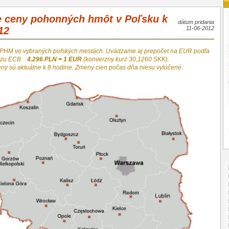
e ceny pohonných hmôt v Poľsku k
dátum pridania
12
11-06-2012
 PHM vo vybraných poľských mestách. Uvádzame aj prepočet na EUR podľa
urzu ECB
4.296 PLN = 1 EUR
(konverzny kurz 30,1260 SKK).
eny sú aktuálne k 8 hodine. Zmeny cien počas dňa niesu vylúčené.