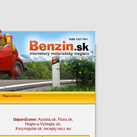
Mapa stránok
Austria.sk
Flora.sk
Odporúčame:
,
,
Hrajte-a-Vyhrajte.sk
,
Kvizmajster.sk
recepty.rezz.eu
,