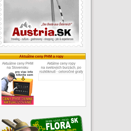
Aktuálne ceny PHM a ropy
Aktuálne ceny PHM
Aktálne ceny ropy
na Slovensku
na svetových burzách, po
rozkliknutí - celoročné grafy