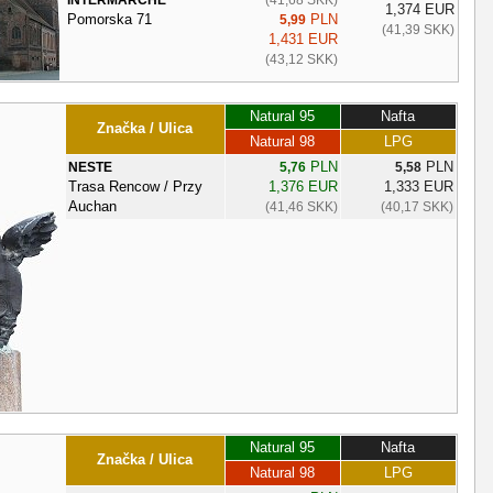
1,374 EUR
Pomorska 71
PLN
5,99
(41,39 SKK)
1,431 EUR
(43,12 SKK)
Natural 95
Nafta
Značka / Ulica
Natural 98
LPG
PLN
PLN
NESTE
5,76
5,58
Trasa Rencow / Przy
1,376 EUR
1,333 EUR
Auchan
(41,46 SKK)
(40,17 SKK)
Natural 95
Nafta
Značka / Ulica
Natural 98
LPG