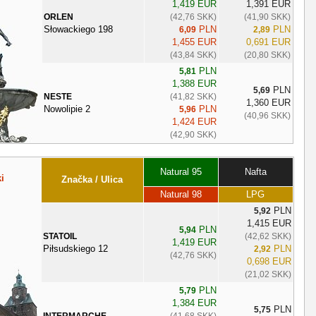
1,419 EUR
1,391 EUR
ORLEN
(42,76 SKK)
(41,90 SKK)
Słowackiego 198
PLN
PLN
6,09
2,89
1,455 EUR
0,691 EUR
(43,84 SKK)
(20,80 SKK)
PLN
5,81
1,388 EUR
PLN
5,69
NESTE
(41,82 SKK)
1,360 EUR
Nowolipie 2
PLN
5,96
(40,96 SKK)
1,424 EUR
(42,90 SKK)
Natural 95
Nafta
i
Značka / Ulica
Natural 98
LPG
PLN
5,92
1,415 EUR
PLN
5,94
STATOIL
(42,62 SKK)
1,419 EUR
Piłsudskiego 12
PLN
2,92
(42,76 SKK)
0,698 EUR
(21,02 SKK)
PLN
5,79
1,384 EUR
PLN
5,75
INTERMARCHE
(41,68 SKK)