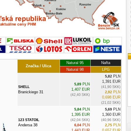
Natural 95
Nafta
Značka / Ulica
Natural 98
LPG
PLN
5,82
1,391 EUR
PLN
5,89
SHELL
(41,90 SKK)
1,407 EUR
Branickiego 31
PLN
2,92
(42,40 SKK)
0,698 EUR
(21,02 SKK)
PLN
PLN
5,84
5,69
1,395 EUR
1,360 EUR
123 STATOIL
(42,04 SKK)
(40,96 SKK)
Andersa 38
PLN
PLN
6,04
2,75
1,443 EUR
0,657 EUR