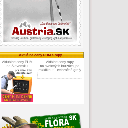
Aktuálne ceny PHM a ropy
Aktuálne ceny PHM
Aktálne ceny ropy
na Slovensku
na svetových burzách, po
rozkliknutí - celoročné grafy