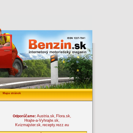
Mapa stránok
Austria.sk
Flora.sk
Odporúčame:
,
,
Hrajte-a-Vyhrajte.sk
,
Kvizmajster.sk
recepty.rezz.eu
,