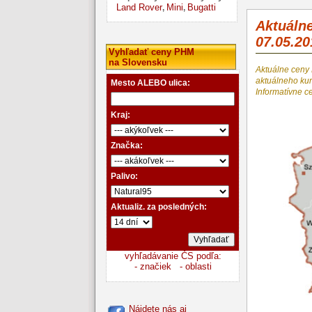
Land Rover
Mini
Bugatti
,
,
Aktuáln
07.05.20
Vyhľadať ceny PHM
na Slovensku
Aktuálne ceny
aktuálneho k
Mesto ALEBO ulica:
Informatívne c
Kraj:
Značka:
Palivo:
Aktualiz. za posledných:
vyhľadávanie ČS podľa:
- značiek
- oblasti
Nájdete nás aj