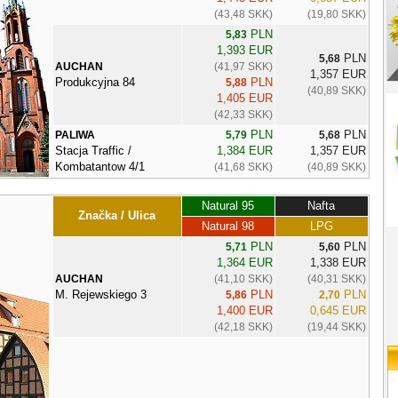
(43,48 SKK)
(19,80 SKK)
PLN
5,83
1,393 EUR
PLN
5,68
AUCHAN
(41,97 SKK)
1,357 EUR
Produkcyjna 84
PLN
5,88
(40,89 SKK)
1,405 EUR
(42,33 SKK)
PLN
PLN
PALIWA
5,79
5,68
Stacja Traffic /
1,384 EUR
1,357 EUR
Kombatantow 4/1
(41,68 SKK)
(40,89 SKK)
Natural 95
Nafta
Značka / Ulica
Natural 98
LPG
PLN
PLN
5,71
5,60
1,364 EUR
1,338 EUR
AUCHAN
(41,10 SKK)
(40,31 SKK)
M. Rejewskiego 3
PLN
PLN
5,86
2,70
1,400 EUR
0,645 EUR
(42,18 SKK)
(19,44 SKK)