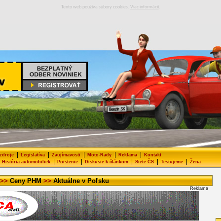
Tento web používa súbory cookies.
Viac informácií
.
|
|
|
|
|
 zdroje
Legislatíva
Zaujímavosti
Moto-Rady
Reklama
Kontakt
|
|
|
|
|
História automobiliek
Poistenie
Diskusie k článkom
Siete ČS
Testujeme
Žena
>>
Ceny PHM
>>
Aktuálne v Poľsku
Reklama