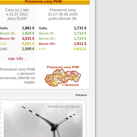
Priemerné ceny PHM
Ceny za 1 liter
Priemerné ceny
k 31.07.2022
31.07-06.08.2026
zdroj ŠUSR
podľa Benzin.SK
1,861 €
1,731 €
Nafta:
Nafta:
1,829 €
1,713 €
Benzin 95:
Benzin 95:
2,031 €
1,715 €
Benzin 98:
Benzin 95+:
0,891 €
1,911 €
LPG:
Benzin 99+:
1,999 €
0,812 €
CNG:
LPG:
viac info
...
Priemerné ceny PHM
v okresoch
slovenska, kliknite na
mapku
Reklama