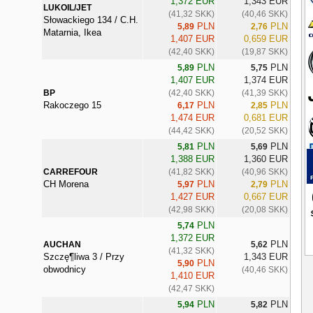
1,372 EUR
1,343 EUR
LUKOIL/JET
(41,32 SKK)
(40,46 SKK)
Słowackiego 134 / C.H.
PLN
PLN
5,89
2,76
Matarnia, Ikea
1,407 EUR
0,659 EUR
(42,40 SKK)
(19,87 SKK)
PLN
PLN
5,89
5,75
1,407 EUR
1,374 EUR
BP
(42,40 SKK)
(41,39 SKK)
Rakoczego 15
PLN
PLN
6,17
2,85
1,474 EUR
0,681 EUR
(44,42 SKK)
(20,52 SKK)
PLN
PLN
5,81
5,69
1,388 EUR
1,360 EUR
CARREFOUR
(41,82 SKK)
(40,96 SKK)
CH Morena
PLN
PLN
5,97
2,79
1,427 EUR
0,667 EUR
(42,98 SKK)
(20,08 SKK)
PLN
5,74
1,372 EUR
PLN
AUCHAN
5,62
(41,32 SKK)
Szczę¶liwa 3 / Przy
1,343 EUR
PLN
5,90
obwodnicy
(40,46 SKK)
1,410 EUR
(42,47 SKK)
PLN
PLN
5,94
5,82