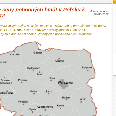
e ceny pohonných hmôt v Poľsku k
dátum pridania
12
07-05-2012
 PHM vo vybraných poľských mestách. Uvádzame aj prepočet na EUR podľa
urzu ECB
4.185 PLN = 1 EUR
(konverzny kurz 30,1260 SKK).
eny sú aktuálne k 9 hodine. Zmeny cien počas dňa niesu vylúčené.