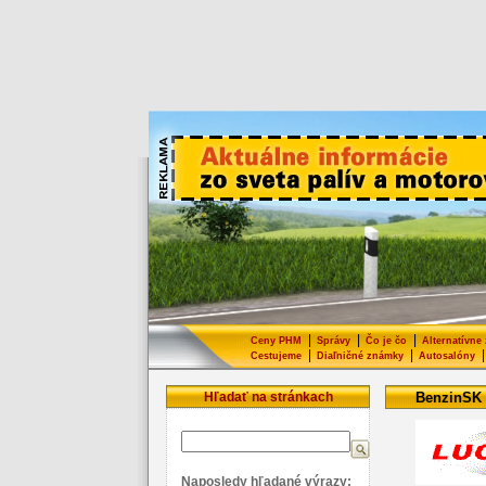
|
|
|
Ceny PHM
Správy
Čo je čo
Alternatívne
|
|
|
Cestujeme
Diaľničné známky
Autosalóny
Hľadať na stránkach
BenzinSK
Naposledy hľadané výrazy: