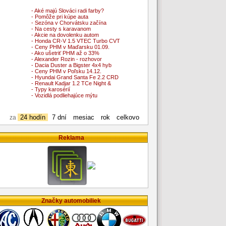
- Aké majú Slováci radi farby?
- Pomôže pri kúpe auta
- Sezóna v Chorvátsku začína
- Na cesty s karavanom
- Akcie na dovolenku autom
- Honda CR-V 1.5 VTEC Turbo CVT
- Ceny PHM v Maďarsku 01.09.
- Ako ušetriť PHM až o 33%
- Alexander Rozin - rozhovor
- Dacia Duster a Bigster 4x4 hyb
- Ceny PHM v Poľsku 14.12.
- Hyundai Grand Santa Fe 2.2 CRD
- Renault Kadjar 1.2 TCe Night &
- Typy karosérií
- Vozidlá podliehajúce mýtu
24 hodín
7 dní
mesiac
rok
celkovo
za
Reklama
Značky automobiliek