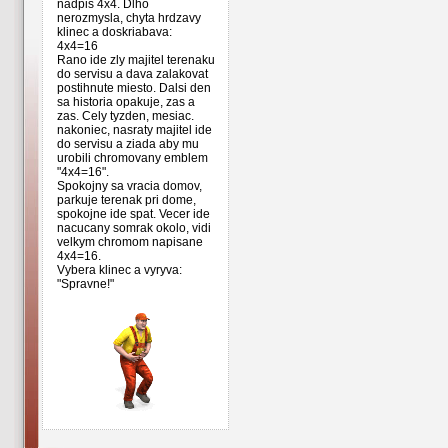
nadpis 4x4. Dlho
nerozmysla, chyta hrdzavy
klinec a doskriabava:
4x4=16
Rano ide zly majitel terenaku
do servisu a dava zalakovat
postihnute miesto. Dalsi den
sa historia opakuje, zas a
zas. Cely tyzden, mesiac.
nakoniec, nasraty majitel ide
do servisu a ziada aby mu
urobili chromovany emblem
"4x4=16".
Spokojny sa vracia domov,
parkuje terenak pri dome,
spokojne ide spat. Vecer ide
nacucany somrak okolo, vidi
velkym chromom napisane
4x4=16.
Vybera klinec a vyryva:
"Spravne!"