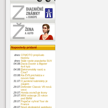
Naposledy pridané
dnes
CFMOTO prepísalo
históriu
dnes
Stále rastie popularita SUV
04.08.
Dacia Duster a Bigster
4x4 hyb
04.08.
Elektromobily rastú a
Čína?
03.08.
Kia EV9 prichádza v
novom šate
31.07.
O jazdené kabriolety je
záujem
29.07.
Defender Classic V8 nová
verzi
29.07.
Honda osviežuje ikony
29.07.
MINI oslavuje 25 rokov
pod BMW
28.07.
Pogačar vyhral Tour de
France
28.07.
Nové ekologické autobusy