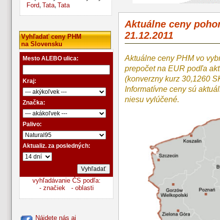
Ford
Tata
Tata
,
,
Aktuálne ceny poho
21.12.2011
Vyhľadať ceny PHM
na Slovensku
Aktuálne ceny PHM vo vyb
Mesto ALEBO ulica:
prepočet na EUR podľa a
(konverzny kurz 30,1260 S
Kraj:
Informatívne ceny sú aktuá
niesu vylúčené.
Značka:
Palivo:
Aktualiz. za posledných:
vyhľadávanie ČS podľa:
- značiek
- oblasti
Nájdete nás aj