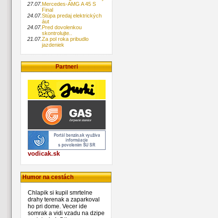
27.07.
Mercedes-AMG A 45 S
Final
24.07.
Stúpa predaj elektrických
áut
24.07.
Pred dovolenkou
skontrolujte..
21.07.
Za pol roka pribudlo
jazdeniek
Partneri
vodicak.sk
Humor na cestách
Chlapik si kupil smrtelne
drahy terenak a zaparkoval
ho pri dome. Vecer ide
somrak a vidi vzadu na dzipe