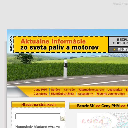
Tento web pou
|
|
|
|
|
Ceny PHM
Správy
Čo je čo
Alternatívne zdroje
Legislatíva
Z
|
|
|
|
Cestujeme
Diaľničné známky
Autosalóny
História automobiliek
Hľadať na stránkach
BenzinSK
>>
Ceny PHM
>>
Naposledy hľadané výrazy: