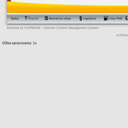
Správy
Čo je čo
Alternatívne zdroje
Legislatíva
Ceny PHM
ochran
Dĺžka spracovania: 1s