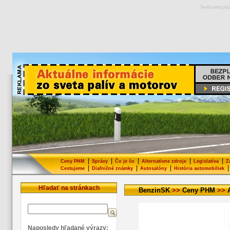
Tento web pou
|
|
|
|
|
Ceny PHM
Správy
Čo je čo
Alternatívne zdroje
Legislatíva
Z
|
|
|
|
Cestujeme
Diaľničné známky
Autosalóny
História automobiliek
Hľadať na stránkach
BenzinSK
>>
Ceny PHM
>>
Naposledy hľadané výrazy: