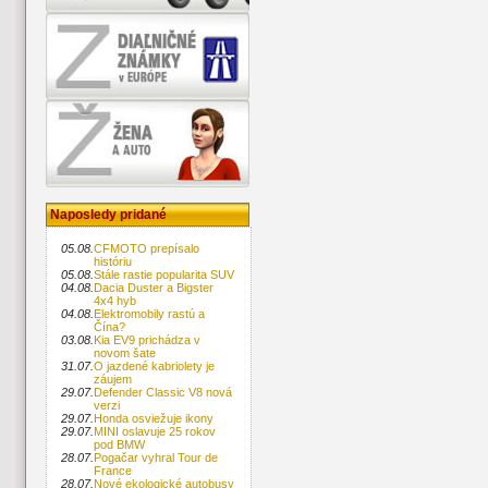
Naposledy pridané
05.08.
CFMOTO prepísalo
históriu
05.08.
Stále rastie popularita SUV
04.08.
Dacia Duster a Bigster
4x4 hyb
04.08.
Elektromobily rastú a
Čína?
03.08.
Kia EV9 prichádza v
novom šate
31.07.
O jazdené kabriolety je
záujem
29.07.
Defender Classic V8 nová
verzi
29.07.
Honda osviežuje ikony
29.07.
MINI oslavuje 25 rokov
pod BMW
28.07.
Pogačar vyhral Tour de
France
28.07.
Nové ekologické autobusy