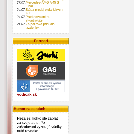
27.07.
Mercedes-AMG A 45 S
Final
24.07.
Stúpa predaj elektrických
áut
24.07.
Pred dovolenkou
skontrolujte..
21.07.
Za pol roka pribudlo
jazdeniek
Partneri
vodicak.sk
Humor na cestách
Nezáleží koľko ste zaplatili
za svoje auto. Po
zošrotovaní vyzerajú všetky
autá rovnako.