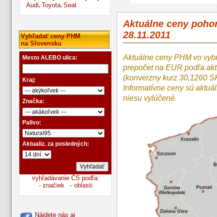
Audi
Toyota
Seat
,
,
Aktuálne ceny poho
28.11.2011
Vyhľadať ceny PHM
na Slovensku
Aktuálne ceny PHM vo vyb
Mesto ALEBO ulica:
prepočet na EUR podľa a
(konverzny kurz 30,1260 S
Kraj:
Informatívne ceny sú aktuá
niesu vylúčené.
Značka:
Palivo:
Aktualiz. za posledných:
vyhľadávanie ČS podľa:
- značiek
- oblasti
Nájdete nás aj