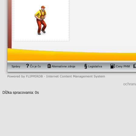
Správy
Čo je čo
Alternatívne zdroje
Legislatíva
Ceny PHM
ochran
Dĺžka spracovania: 0s