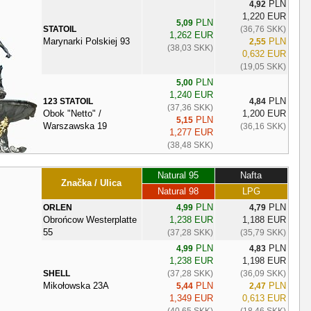
PLN
4,92
1,220 EUR
PLN
5,09
STATOIL
(36,76 SKK)
1,262 EUR
Marynarki Polskiej 93
PLN
2,55
(38,03 SKK)
0,632 EUR
(19,05 SKK)
PLN
5,00
1,240 EUR
PLN
123 STATOIL
4,84
(37,36 SKK)
Obok "Netto" /
1,200 EUR
PLN
5,15
Warszawska 19
(36,16 SKK)
1,277 EUR
(38,48 SKK)
Natural 95
Nafta
Značka / Ulica
Natural 98
LPG
PLN
PLN
ORLEN
4,99
4,79
Obrońcow Westerplatte
1,238 EUR
1,188 EUR
55
(37,28 SKK)
(35,79 SKK)
PLN
PLN
4,99
4,83
1,238 EUR
1,198 EUR
SHELL
(37,28 SKK)
(36,09 SKK)
Mikołowska 23A
PLN
PLN
5,44
2,47
1,349 EUR
0,613 EUR
(40,65 SKK)
(18,46 SKK)