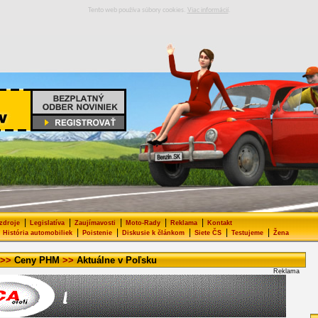
Tento web používa súbory cookies.
Viac informácií
.
|
|
|
|
|
 zdroje
Legislatíva
Zaujímavosti
Moto-Rady
Reklama
Kontakt
|
|
|
|
|
História automobiliek
Poistenie
Diskusie k článkom
Siete ČS
Testujeme
Žena
>>
Ceny PHM
>>
Aktuálne v Poľsku
Reklama