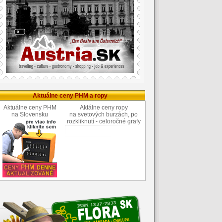
Aktuálne ceny PHM a ropy
Aktuálne ceny PHM
Aktálne ceny ropy
na Slovensku
na svetových burzách, po
rozkliknutí - celoročné grafy