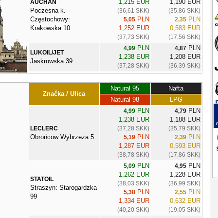
1,215 EUR
1,190 EUR
AUCHAN
Poczesna k.
(36,61 SKK)
(35,86 SKK)
Częstochowy:
PLN
PLN
5,05
2,35
Krakowska 10
1,252 EUR
0,583 EUR
(37,73 SKK)
(17,56 SKK)
PLN
PLN
4,99
4,87
LUKOIL/JET
1,238 EUR
1,208 EUR
Jaskrowska 39
(37,28 SKK)
(36,39 SKK)
Natural 95
Nafta
Značka / Ulica
Natural 98
LPG
PLN
PLN
4,99
4,79
1,238 EUR
1,188 EUR
LECLERC
(37,28 SKK)
(35,79 SKK)
Obrońcow Wybrzeża 5
PLN
PLN
5,19
2,39
1,287 EUR
0,593 EUR
(38,78 SKK)
(17,86 SKK)
PLN
PLN
5,09
4,95
1,262 EUR
1,228 EUR
STATOIL
(38,03 SKK)
(36,99 SKK)
Straszyn: Starogardzka
PLN
PLN
5,38
2,55
99
1,334 EUR
0,632 EUR
(40,20 SKK)
(19,05 SKK)