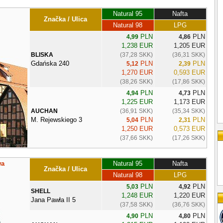
Natural 95
Nafta
Značka / Ulica
Natural 98
LPG
PLN
PLN
4,99
4,86
1,238 EUR
1,205 EUR
BLISKA
(37,28 SKK)
(36,31 SKK)
Gdańska 240
PLN
PLN
5,12
2,39
1,270 EUR
0,593 EUR
(38,26 SKK)
(17,86 SKK)
PLN
PLN
4,94
4,73
1,225 EUR
1,173 EUR
AUCHAN
(36,91 SKK)
(35,34 SKK)
M. Rejewskiego 3
PLN
PLN
5,04
2,31
1,250 EUR
0,573 EUR
(37,66 SKK)
(17,26 SKK)
wa
Natural 95
Nafta
Značka / Ulica
Natural 98
LPG
PLN
PLN
5,03
4,92
SHELL
1,248 EUR
1,220 EUR
Jana Pawła II 5
(37,58 SKK)
(36,76 SKK)
PLN
PLN
4,90
4,80