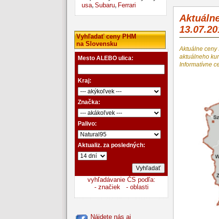
usa
Subaru
Ferrari
,
,
Aktuáln
13.07.20
Vyhľadať ceny PHM
na Slovensku
Aktuálne ceny
aktuálneho k
Mesto ALEBO ulica:
Informatívne c
Kraj:
Značka:
Palivo:
Aktualiz. za posledných:
vyhľadávanie ČS podľa:
- značiek
- oblasti
Nájdete nás aj