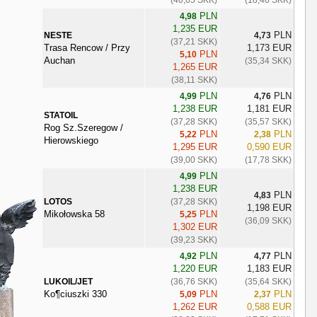
PLN
4,98
1,235 EUR
PLN
NESTE
4,73
(37,21 SKK)
Trasa Rencow / Przy
1,173 EUR
PLN
5,10
Auchan
(35,34 SKK)
1,265 EUR
(38,11 SKK)
PLN
PLN
4,99
4,76
1,238 EUR
1,181 EUR
STATOIL
(37,28 SKK)
(35,57 SKK)
Rog Sz.Szeregow /
PLN
PLN
5,22
2,38
Hierowskiego
1,295 EUR
0,590 EUR
(39,00 SKK)
(17,78 SKK)
PLN
4,99
1,238 EUR
PLN
4,83
LOTOS
(37,28 SKK)
1,198 EUR
Mikołowska 58
PLN
5,25
(36,09 SKK)
1,302 EUR
(39,23 SKK)
PLN
PLN
4,92
4,77
1,220 EUR
1,183 EUR
LUKOIL/JET
(36,76 SKK)
(35,64 SKK)
Ko¶ciuszki 330
PLN
PLN
5,09
2,37
1,262 EUR
0,588 EUR