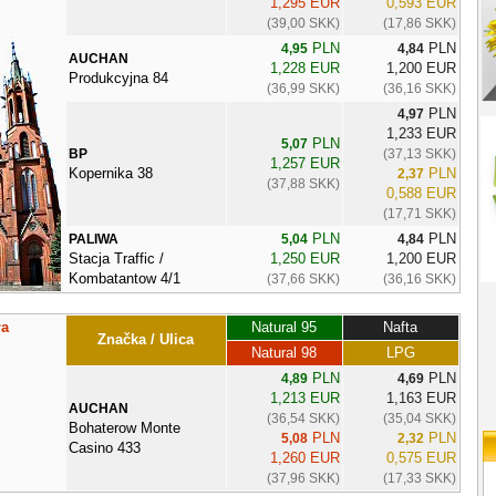
1,295 EUR
0,593 EUR
(39,00 SKK)
(17,86 SKK)
PLN
PLN
4,95
4,84
AUCHAN
1,228 EUR
1,200 EUR
Produkcyjna 84
(36,99 SKK)
(36,16 SKK)
PLN
4,97
1,233 EUR
PLN
5,07
BP
(37,13 SKK)
1,257 EUR
Kopernika 38
PLN
2,37
(37,88 SKK)
0,588 EUR
(17,71 SKK)
PLN
PLN
PALIWA
5,04
4,84
Stacja Traffic /
1,250 EUR
1,200 EUR
Kombatantow 4/1
(37,66 SKK)
(36,16 SKK)
ła
Natural 95
Nafta
Značka / Ulica
Natural 98
LPG
PLN
PLN
4,89
4,69
1,213 EUR
1,163 EUR
AUCHAN
(36,54 SKK)
(35,04 SKK)
Bohaterow Monte
PLN
PLN
5,08
2,32
Casino 433
1,260 EUR
0,575 EUR
(37,96 SKK)
(17,33 SKK)