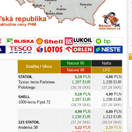
Natural 95
Nafta
Značka / Ulica
Natural 98
LPG
PLN
PLN
STATOIL
5,19
4,99
Tysi±c lecia Państwa
1,287 EUR
1,238 EUR
Polskiego
(38,78 SKK)
(37,28 SKK)
PLN
PLN
5,19
4,99
SHELL
1,287 EUR
1,238 EUR
1000-lecia P.pol.72
(38,78 SKK)
(37,28 SKK)
PLN
PLN
4,99
4,89
1,238 EUR
1,213 EUR
123 STATOIL
(37,28 SKK)
(36,54 SKK)
Andersa 38
PLN
PLN
5,22
2,39