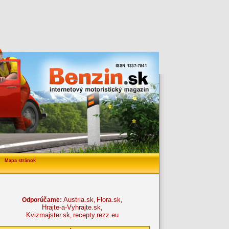
Mapa stránok
Austria.sk
Flora.sk
Odporúčame:
,
,
Hrajte-a-Vyhrajte.sk
,
Kvizmajster.sk
recepty.rezz.eu
,