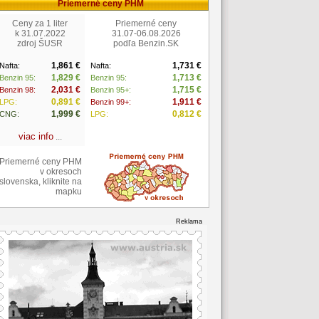
Priemerné ceny PHM
Ceny za 1 liter
Priemerné ceny
k 31.07.2022
31.07-06.08.2026
zdroj ŠUSR
podľa Benzin.SK
1,861 €
1,731 €
Nafta:
Nafta:
1,829 €
1,713 €
Benzin 95:
Benzin 95:
2,031 €
1,715 €
Benzin 98:
Benzin 95+:
0,891 €
1,911 €
LPG:
Benzin 99+:
1,999 €
0,812 €
CNG:
LPG:
viac info
...
Priemerné ceny PHM
v okresoch
slovenska, kliknite na
mapku
Reklama