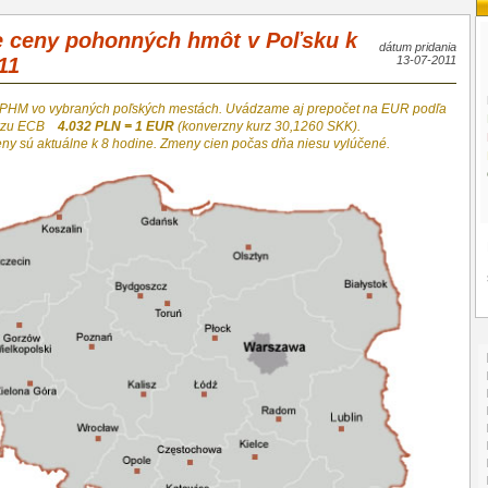
e ceny pohonných hmôt v Poľsku k
dátum pridania
11
13-07-2011
 PHM vo vybraných poľských mestách. Uvádzame aj prepočet na EUR podľa
urzu ECB
4.032 PLN = 1 EUR
(konverzny kurz 30,1260 SKK).
eny sú aktuálne k 8 hodine. Zmeny cien počas dňa niesu vylúčené.