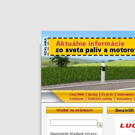
|
|
|
Ceny PHM
Správy
Čo je čo
Alternatívne
|
|
|
Cestujeme
Diaľničné známky
Autosalóny
Hľadať na stránkach
BenzinSK
Naposledy hľadané výrazy: