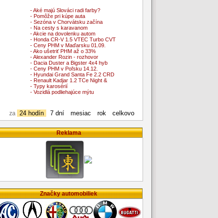
- Aké majú Slováci radi farby?
- Pomôže pri kúpe auta
- Sezóna v Chorvátsku začína
- Na cesty s karavanom
- Akcie na dovolenku autom
- Honda CR-V 1.5 VTEC Turbo CVT
- Ceny PHM v Maďarsku 01.09.
- Ako ušetriť PHM až o 33%
- Alexander Rozin - rozhovor
- Dacia Duster a Bigster 4x4 hyb
- Ceny PHM v Poľsku 14.12.
- Hyundai Grand Santa Fe 2.2 CRD
- Renault Kadjar 1.2 TCe Night &
- Typy karosérií
- Vozidlá podliehajúce mýtu
24 hodín
7 dní
mesiac
rok
celkovo
za
Reklama
Značky automobiliek