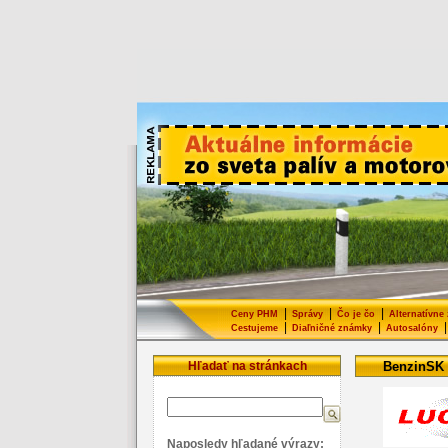
|
|
|
Ceny PHM
Správy
Čo je čo
Alternatívne
|
|
|
Cestujeme
Diaľničné známky
Autosalóny
Hľadať na stránkach
BenzinSK
Naposledy hľadané výrazy: