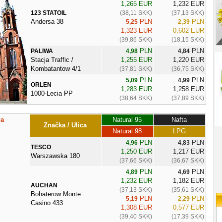
1,265 EUR
1,232 EUR
123 STATOIL
(38,11 SKK)
(37,13 SKK)
Andersa 38
PLN
PLN
5,25
2,39
1,323 EUR
0,602 EUR
(39,86 SKK)
(18,15 SKK)
PLN
PLN
PALIWA
4,98
4,84
Stacja Traffic /
1,255 EUR
1,220 EUR
Kombatantow 4/1
(37,81 SKK)
(36,75 SKK)
PLN
PLN
5,09
4,99
ORLEN
1,283 EUR
1,258 EUR
1000-Lecia PP
(38,64 SKK)
(37,89 SKK)
ła
Natural 95
Nafta
Značka / Ulica
Natural 98
LPG
PLN
PLN
4,96
4,83
TESCO
1,250 EUR
1,217 EUR
Warszawska 180
(37,66 SKK)
(36,67 SKK)
PLN
PLN
4,89
4,69
1,232 EUR
1,182 EUR
AUCHAN
(37,13 SKK)
(35,61 SKK)
Bohaterow Monte
PLN
PLN
5,19
2,29
Casino 433
1,308 EUR
0,577 EUR
(39,40 SKK)
(17,39 SKK)