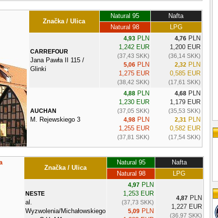
Natural 95
Nafta
Značka / Ulica
Natural 98
LPG
PLN
PLN
4,93
4,76
1,242 EUR
1,200 EUR
CARREFOUR
(37,43 SKK)
(36,14 SKK)
Jana Pawła II 115 /
PLN
PLN
5,06
2,32
Glinki
1,275 EUR
0,585 EUR
(38,42 SKK)
(17,61 SKK)
PLN
PLN
4,88
4,68
1,230 EUR
1,179 EUR
AUCHAN
(37,05 SKK)
(35,53 SKK)
M. Rejewskiego 3
PLN
PLN
4,98
2,31
1,255 EUR
0,582 EUR
(37,81 SKK)
(17,54 SKK)
a
Natural 95
Nafta
Značka / Ulica
Natural 98
LPG
PLN
4,97
1,253 EUR
NESTE
PLN
4,87
al.
(37,73 SKK)
1,227 EUR
Wyzwolenia/Michałowskiego
PLN
5,09
(36,97 SKK)