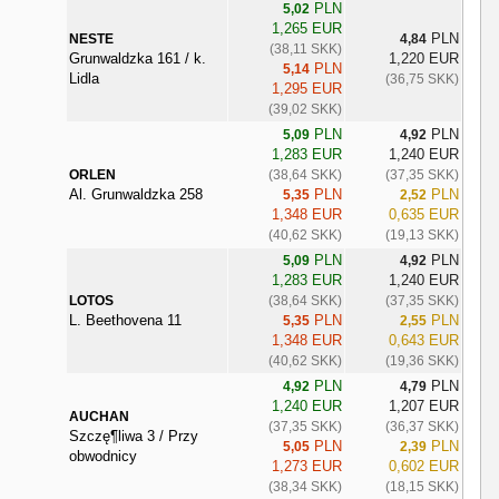
PLN
5,02
1,265 EUR
PLN
NESTE
4,84
(38,11 SKK)
Grunwaldzka 161 / k.
1,220 EUR
PLN
5,14
Lidla
(36,75 SKK)
1,295 EUR
(39,02 SKK)
PLN
PLN
5,09
4,92
1,283 EUR
1,240 EUR
ORLEN
(38,64 SKK)
(37,35 SKK)
Al. Grunwaldzka 258
PLN
PLN
5,35
2,52
1,348 EUR
0,635 EUR
(40,62 SKK)
(19,13 SKK)
PLN
PLN
5,09
4,92
1,283 EUR
1,240 EUR
LOTOS
(38,64 SKK)
(37,35 SKK)
L. Beethovena 11
PLN
PLN
5,35
2,55
1,348 EUR
0,643 EUR
(40,62 SKK)
(19,36 SKK)
PLN
PLN
4,92
4,79
1,240 EUR
1,207 EUR
AUCHAN
(37,35 SKK)
(36,37 SKK)
Szczę¶liwa 3 / Przy
PLN
PLN
5,05
2,39
obwodnicy
1,273 EUR
0,602 EUR
(38,34 SKK)
(18,15 SKK)