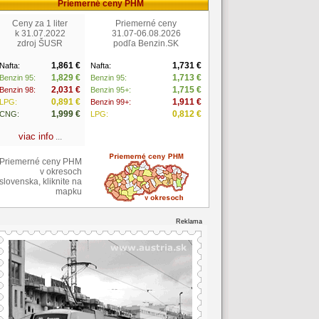
Priemerné ceny PHM
Ceny za 1 liter
Priemerné ceny
k 31.07.2022
31.07-06.08.2026
zdroj ŠUSR
podľa Benzin.SK
1,861 €
1,731 €
Nafta:
Nafta:
1,829 €
1,713 €
Benzin 95:
Benzin 95:
2,031 €
1,715 €
Benzin 98:
Benzin 95+:
0,891 €
1,911 €
LPG:
Benzin 99+:
1,999 €
0,812 €
CNG:
LPG:
viac info
...
Priemerné ceny PHM
v okresoch
slovenska, kliknite na
mapku
Reklama