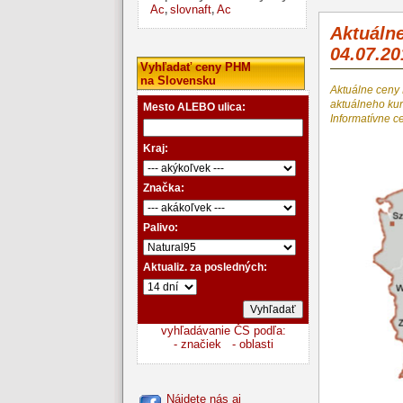
Ac
slovnaft
Ac
,
,
Aktuáln
04.07.20
Vyhľadať ceny PHM
na Slovensku
Aktuálne ceny
aktuálneho k
Mesto ALEBO ulica:
Informatívne c
Kraj:
Značka:
Palivo:
Aktualiz. za posledných:
vyhľadávanie ČS podľa:
- značiek
- oblasti
Nájdete nás aj