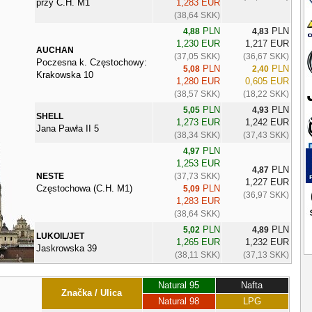
przy C.H. M1
1,283 EUR
(38,64 SKK)
PLN
PLN
4,88
4,83
1,230 EUR
1,217 EUR
AUCHAN
(37,05 SKK)
(36,67 SKK)
Poczesna k. Częstochowy:
PLN
PLN
5,08
2,40
Krakowska 10
1,280 EUR
0,605 EUR
(38,57 SKK)
(18,22 SKK)
PLN
PLN
5,05
4,93
SHELL
1,273 EUR
1,242 EUR
Jana Pawła II 5
(38,34 SKK)
(37,43 SKK)
PLN
4,97
1,253 EUR
PLN
4,87
NESTE
(37,73 SKK)
1,227 EUR
Częstochowa (C.H. M1)
PLN
5,09
(36,97 SKK)
1,283 EUR
(38,64 SKK)
PLN
PLN
5,02
4,89
LUKOIL/JET
1,265 EUR
1,232 EUR
Jaskrowska 39
(38,11 SKK)
(37,13 SKK)
Natural 95
Nafta
Značka / Ulica
Natural 98
LPG