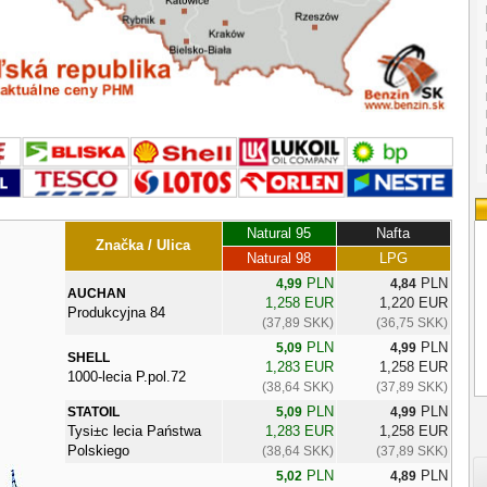
Natural 95
Nafta
Značka / Ulica
Natural 98
LPG
PLN
PLN
4,99
4,84
AUCHAN
1,258 EUR
1,220 EUR
Produkcyjna 84
(37,89 SKK)
(36,75 SKK)
PLN
PLN
5,09
4,99
SHELL
1,283 EUR
1,258 EUR
1000-lecia P.pol.72
(38,64 SKK)
(37,89 SKK)
PLN
PLN
STATOIL
5,09
4,99
Tysi±c lecia Państwa
1,283 EUR
1,258 EUR
Polskiego
(38,64 SKK)
(37,89 SKK)
PLN
PLN
5,02
4,89