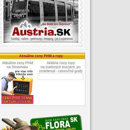
Aktuálne ceny PHM a ropy
Aktuálne ceny PHM
Aktálne ceny ropy
na Slovensku
na svetových burzách, po
rozkliknutí - celoročné grafy