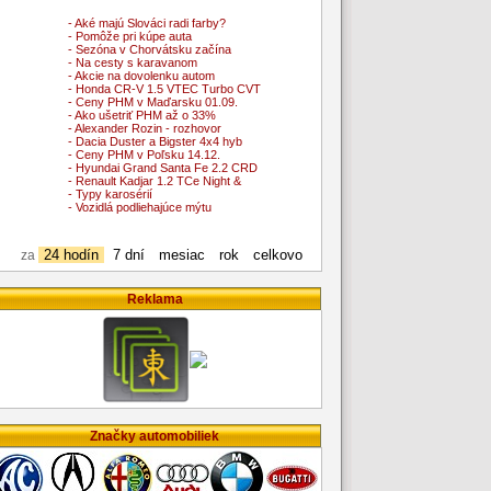
- Aké majú Slováci radi farby?
- Pomôže pri kúpe auta
- Sezóna v Chorvátsku začína
- Na cesty s karavanom
- Akcie na dovolenku autom
- Honda CR-V 1.5 VTEC Turbo CVT
- Ceny PHM v Maďarsku 01.09.
- Ako ušetriť PHM až o 33%
- Alexander Rozin - rozhovor
- Dacia Duster a Bigster 4x4 hyb
- Ceny PHM v Poľsku 14.12.
- Hyundai Grand Santa Fe 2.2 CRD
- Renault Kadjar 1.2 TCe Night &
- Typy karosérií
- Vozidlá podliehajúce mýtu
24 hodín
7 dní
mesiac
rok
celkovo
za
Reklama
Značky automobiliek