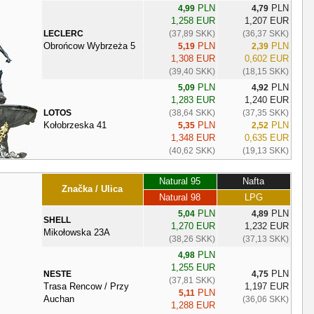
PLN
PLN
4,99
4,79
1,258 EUR
1,207 EUR
LECLERC
(37,89 SKK)
(36,37 SKK)
Obrońcow Wybrzeża 5
PLN
PLN
5,19
2,39
1,308 EUR
0,602 EUR
(39,40 SKK)
(18,15 SKK)
PLN
PLN
5,09
4,92
1,283 EUR
1,240 EUR
LOTOS
(38,64 SKK)
(37,35 SKK)
Kołobrzeska 41
PLN
PLN
5,35
2,52
1,348 EUR
0,635 EUR
(40,62 SKK)
(19,13 SKK)
Natural 95
Nafta
Značka / Ulica
Natural 98
LPG
PLN
PLN
5,04
4,89
SHELL
1,270 EUR
1,232 EUR
Mikołowska 23A
(38,26 SKK)
(37,13 SKK)
PLN
4,98
1,255 EUR
PLN
NESTE
4,75
(37,81 SKK)
Trasa Rencow / Przy
1,197 EUR
PLN
5,11
Auchan
(36,06 SKK)
1,288 EUR