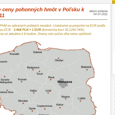
e ceny pohonných hmôt v Poľsku k
dátum pridania
11
04-07-2011
 PHM vo vybraných poľských mestách. Uvádzame aj prepočet na EUR podľa
urzu ECB
3.968 PLN = 1 EUR
(konverzny kurz 30,1260 SKK).
eny sú aktuálne k 8 hodine. Zmeny cien počas dňa niesu vylúčené.