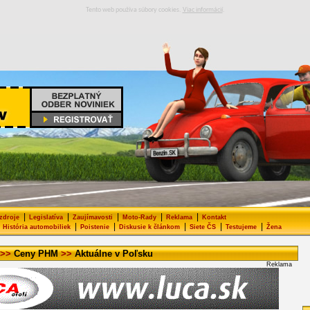
Tento web používa súbory cookies.
Viac informácií
.
|
|
|
|
|
 zdroje
Legislatíva
Zaujímavosti
Moto-Rady
Reklama
Kontakt
|
|
|
|
|
História automobiliek
Poistenie
Diskusie k článkom
Siete ČS
Testujeme
Žena
>>
Ceny PHM
>>
Aktuálne v Poľsku
Reklama