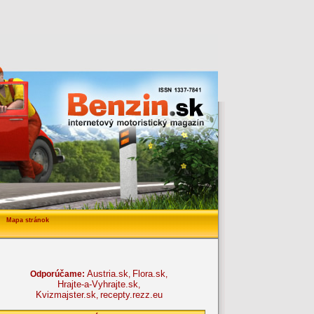
Mapa stránok
Austria.sk
Flora.sk
Odporúčame:
,
,
Hrajte-a-Vyhrajte.sk
,
Kvizmajster.sk
recepty.rezz.eu
,