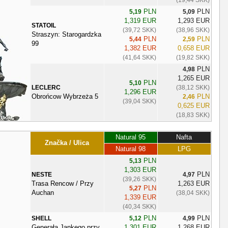
PLN
PLN
5,19
5,09
1,319 EUR
1,293 EUR
STATOIL
(39,72 SKK)
(38,96 SKK)
Straszyn: Starogardzka
PLN
PLN
5,44
2,59
99
1,382 EUR
0,658 EUR
(41,64 SKK)
(19,82 SKK)
PLN
4,98
1,265 EUR
PLN
5,10
LECLERC
(38,12 SKK)
1,296 EUR
Obrońcow Wybrzeża 5
PLN
2,46
(39,04 SKK)
0,625 EUR
(18,83 SKK)
Natural 95
Nafta
Značka / Ulica
Natural 98
LPG
PLN
5,13
1,303 EUR
PLN
NESTE
4,97
(39,26 SKK)
Trasa Rencow / Przy
1,263 EUR
PLN
5,27
Auchan
(38,04 SKK)
1,339 EUR
(40,34 SKK)
PLN
PLN
SHELL
5,12
4,99
Generała Jankego przy
1,301 EUR
1,268 EUR