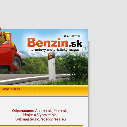
Mapa stránok
Austria.sk
Flora.sk
Odporúčame:
,
,
Hrajte-a-Vyhrajte.sk
,
Kvizmajster.sk
recepty.rezz.eu
,