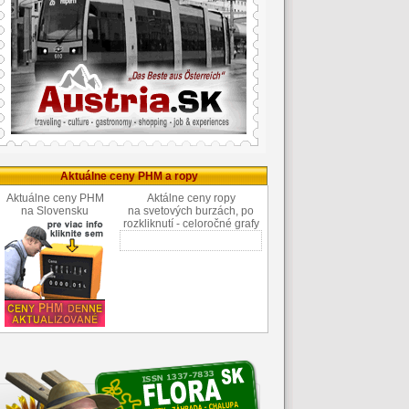
Aktuálne ceny PHM a ropy
Aktuálne ceny PHM
Aktálne ceny ropy
na Slovensku
na svetových burzách, po
rozkliknutí - celoročné grafy