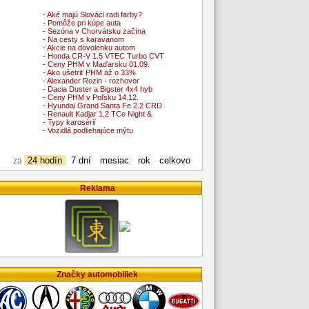
- Aké majú Slováci radi farby?
- Pomôže pri kúpe auta
- Sezóna v Chorvátsku začína
- Na cesty s karavanom
- Akcie na dovolenku autom
- Honda CR-V 1.5 VTEC Turbo CVT
- Ceny PHM v Maďarsku 01.09.
- Ako ušetriť PHM až o 33%
- Alexander Rozin - rozhovor
- Dacia Duster a Bigster 4x4 hyb
- Ceny PHM v Poľsku 14.12.
- Hyundai Grand Santa Fe 2.2 CRD
- Renault Kadjar 1.2 TCe Night &
- Typy karosérií
- Vozidlá podliehajúce mýtu
24 hodín
7 dní
mesiac
rok
celkovo
za
Reklama
Značky automobiliek