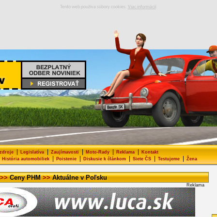
Tento web používa súbory cookies.
Viac informácií
.
|
|
|
|
|
 zdroje
Legislatíva
Zaujímavosti
Moto-Rady
Reklama
Kontakt
|
|
|
|
|
História automobiliek
Poistenie
Diskusie k článkom
Siete ČS
Testujeme
Žena
>>
Ceny PHM
>>
Aktuálne v Poľsku
Reklama