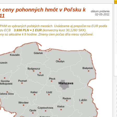
e ceny pohonných hmôt v Poľsku k
dátum pridania
11
02-05-2011
 PHM vo vybraných poľských mestách. Uvádzame aj prepočet na EUR podľa
urzu ECB
3.936 PLN = 1 EUR
(konverzny kurz 30,1260 SKK).
eny sú aktuálne k 9 hodine. Zmeny cien počas dňa niesu vylúčené.