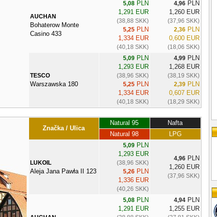
PLN
PLN
5,08
4,96
1,291 EUR
1,260 EUR
AUCHAN
(38,88 SKK)
(37,96 SKK)
Bohaterow Monte
PLN
PLN
5,25
2,36
Casino 433
1,334 EUR
0,600 EUR
(40,18 SKK)
(18,06 SKK)
PLN
PLN
5,09
4,99
1,293 EUR
1,268 EUR
TESCO
(38,96 SKK)
(38,19 SKK)
Warszawska 180
PLN
PLN
5,25
2,39
1,334 EUR
0,607 EUR
(40,18 SKK)
(18,29 SKK)
Natural 95
Nafta
Značka / Ulica
Natural 98
LPG
PLN
5,09
1,293 EUR
PLN
4,96
LUKOIL
(38,96 SKK)
1,260 EUR
Aleja Jana Pawła II 123
PLN
5,26
(37,96 SKK)
1,336 EUR
(40,26 SKK)
PLN
PLN
5,08
4,94
1,291 EUR
1,255 EUR