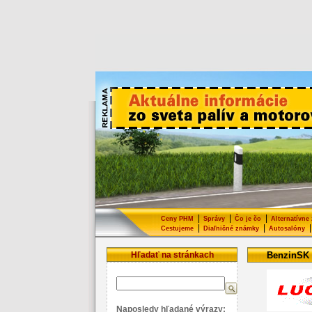
|
|
|
Ceny PHM
Správy
Čo je čo
Alternatívne
|
|
|
Cestujeme
Diaľničné známky
Autosalóny
Hľadať na stránkach
BenzinSK
Naposledy hľadané výrazy: