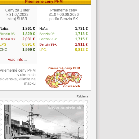
Priemerné ceny PHM
Ceny za 1 liter
Priemerné ceny
k 31.07.2022
31.07-06.08.2026
zdroj ŠUSR
podľa Benzin.SK
1,861 €
1,731 €
Nafta:
Nafta:
1,829 €
1,713 €
Benzin 95:
Benzin 95:
2,031 €
1,715 €
Benzin 98:
Benzin 95+:
0,891 €
1,911 €
LPG:
Benzin 99+:
1,999 €
0,812 €
CNG:
LPG:
viac info
...
Priemerné ceny PHM
v okresoch
slovenska, kliknite na
mapku
Reklama