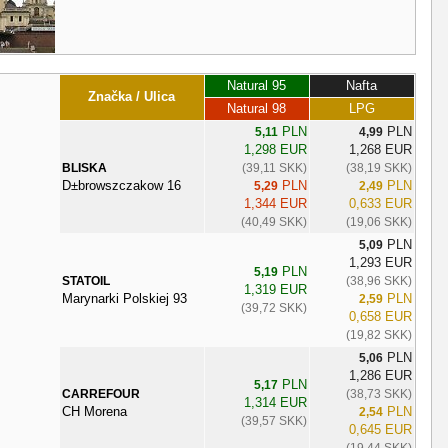
Natural 95
Nafta
Značka / Ulica
Natural 98
LPG
PLN
PLN
5,11
4,99
1,298 EUR
1,268 EUR
BLISKA
(39,11 SKK)
(38,19 SKK)
D±browszczakow 16
PLN
PLN
5,29
2,49
1,344 EUR
0,633 EUR
(40,49 SKK)
(19,06 SKK)
PLN
5,09
1,293 EUR
PLN
5,19
STATOIL
(38,96 SKK)
1,319 EUR
Marynarki Polskiej 93
PLN
2,59
(39,72 SKK)
0,658 EUR
(19,82 SKK)
PLN
5,06
1,286 EUR
PLN
5,17
CARREFOUR
(38,73 SKK)
1,314 EUR
CH Morena
PLN
2,54
(39,57 SKK)
0,645 EUR
(19,44 SKK)