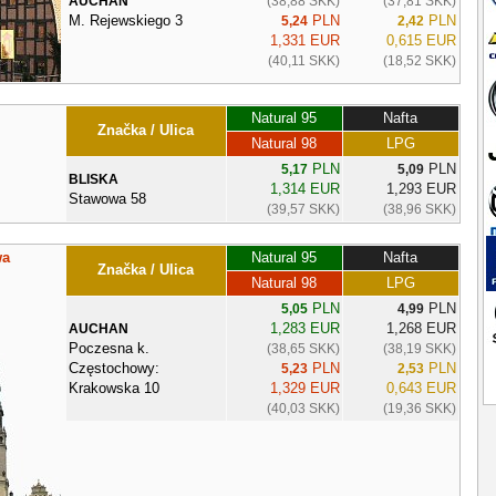
AUCHAN
(38,88 SKK)
(37,81 SKK)
M. Rejewskiego 3
PLN
PLN
5,24
2,42
1,331 EUR
0,615 EUR
(40,11 SKK)
(18,52 SKK)
Natural 95
Nafta
Značka / Ulica
Natural 98
LPG
PLN
PLN
5,17
5,09
BLISKA
1,314 EUR
1,293 EUR
Stawowa 58
(39,57 SKK)
(38,96 SKK)
wa
Natural 95
Nafta
Značka / Ulica
Natural 98
LPG
PLN
PLN
5,05
4,99
1,283 EUR
1,268 EUR
AUCHAN
Poczesna k.
(38,65 SKK)
(38,19 SKK)
Częstochowy:
PLN
PLN
5,23
2,53
Krakowska 10
1,329 EUR
0,643 EUR
(40,03 SKK)
(19,36 SKK)