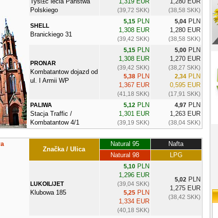
Tysi±c lecia Państwa
1,319 EUR
1,280 EUR
Polskiego
(39,72 SKK)
(38,58 SKK)
PLN
PLN
5,15
5,04
SHELL
1,308 EUR
1,280 EUR
Branickiego 31
(39,42 SKK)
(38,58 SKK)
PLN
PLN
5,15
5,00
1,308 EUR
1,270 EUR
PRONAR
(39,42 SKK)
(38,27 SKK)
Kombatantow dojazd od
PLN
PLN
5,38
2,34
ul. I Armii WP
1,367 EUR
0,595 EUR
(41,18 SKK)
(17,91 SKK)
PLN
PLN
PALIWA
5,12
4,97
Stacja Traffic /
1,301 EUR
1,263 EUR
Kombatantow 4/1
(39,19 SKK)
(38,04 SKK)
ła
Natural 95
Nafta
Značka / Ulica
Natural 98
LPG
PLN
5,10
1,296 EUR
PLN
5,02
LUKOIL/JET
(39,04 SKK)
1,275 EUR
Klubowa 185
PLN
5,25
(38,42 SKK)
1,334 EUR
(40,18 SKK)