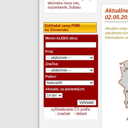
devinska nova ves
,
ruzomberok
Subaru
,
Aktuáln
02.05.20
Vyhľadať ceny PHM
Aktuálne ceny
na Slovensku
aktuálneho k
Informatívne c
Mesto ALEBO ulica:
Kraj:
Značka:
Palivo:
Aktualiz. za posledných:
vyhľadávanie ČS podľa:
- značiek
- oblasti