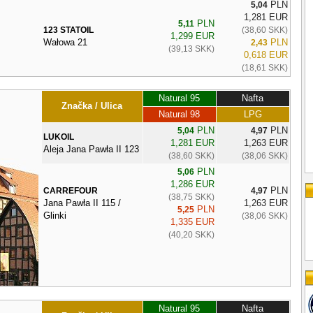
PLN
5,04
1,281 EUR
PLN
5,11
123 STATOIL
(38,60 SKK)
1,299 EUR
Wałowa 21
PLN
2,43
(39,13 SKK)
0,618 EUR
(18,61 SKK)
Natural 95
Nafta
Značka / Ulica
Natural 98
LPG
PLN
PLN
5,04
4,97
LUKOIL
1,281 EUR
1,263 EUR
Aleja Jana Pawła II 123
(38,60 SKK)
(38,06 SKK)
PLN
5,06
1,286 EUR
PLN
CARREFOUR
4,97
(38,75 SKK)
Jana Pawła II 115 /
1,263 EUR
PLN
5,25
Glinki
(38,06 SKK)
1,335 EUR
(40,20 SKK)
Natural 95
Nafta