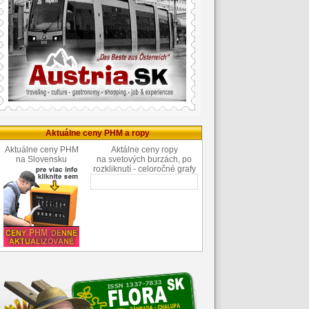
Aktuálne ceny PHM a ropy
Aktuálne ceny PHM
Aktálne ceny ropy
na Slovensku
na svetových burzách, po
rozkliknutí - celoročné grafy