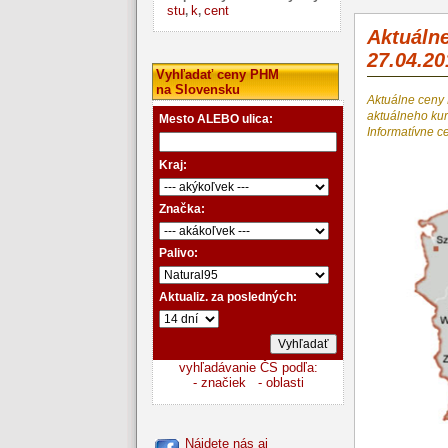
stu
k
cent
,
,
Aktuáln
27.04.20
Vyhľadať ceny PHM
na Slovensku
Aktuálne ceny
aktuálneho k
Mesto ALEBO ulica:
Informatívne c
Kraj:
Značka:
Palivo:
Aktualiz. za posledných:
vyhľadávanie ČS podľa:
- značiek
- oblasti
Nájdete nás aj