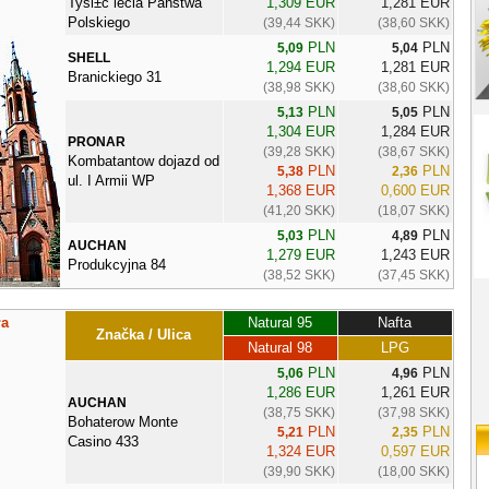
Tysi±c lecia Państwa
1,309 EUR
1,281 EUR
Polskiego
(39,44 SKK)
(38,60 SKK)
PLN
PLN
5,09
5,04
SHELL
1,294 EUR
1,281 EUR
Branickiego 31
(38,98 SKK)
(38,60 SKK)
PLN
PLN
5,13
5,05
1,304 EUR
1,284 EUR
PRONAR
(39,28 SKK)
(38,67 SKK)
Kombatantow dojazd od
PLN
PLN
5,38
2,36
ul. I Armii WP
1,368 EUR
0,600 EUR
(41,20 SKK)
(18,07 SKK)
PLN
PLN
5,03
4,89
AUCHAN
1,279 EUR
1,243 EUR
Produkcyjna 84
(38,52 SKK)
(37,45 SKK)
ła
Natural 95
Nafta
Značka / Ulica
Natural 98
LPG
PLN
PLN
5,06
4,96
1,286 EUR
1,261 EUR
AUCHAN
(38,75 SKK)
(37,98 SKK)
Bohaterow Monte
PLN
PLN
5,21
2,35
Casino 433
1,324 EUR
0,597 EUR
(39,90 SKK)
(18,00 SKK)