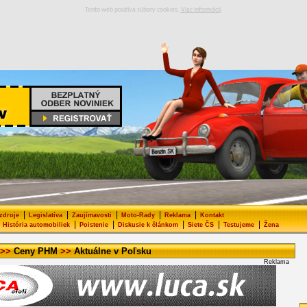
Tento web používa súbory cookies.
Viac informácií
.
|
|
|
|
|
 zdroje
Legislatíva
Zaujímavosti
Moto-Rady
Reklama
Kontakt
|
|
|
|
|
História automobiliek
Poistenie
Diskusie k článkom
Siete ČS
Testujeme
Žena
>>
Ceny PHM
>>
Aktuálne v Poľsku
Reklama