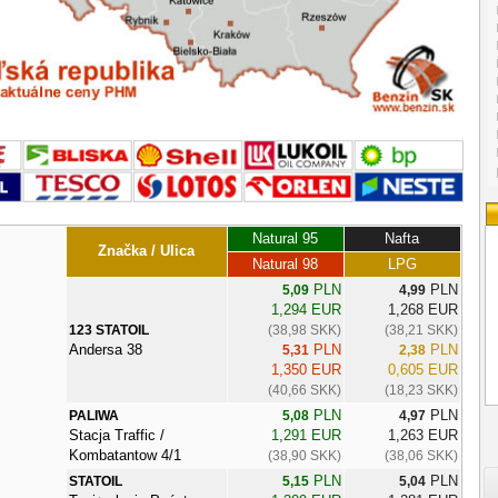
Natural 95
Nafta
Značka / Ulica
Natural 98
LPG
PLN
PLN
5,09
4,99
1,294 EUR
1,268 EUR
123 STATOIL
(38,98 SKK)
(38,21 SKK)
Andersa 38
PLN
PLN
5,31
2,38
1,350 EUR
0,605 EUR
(40,66 SKK)
(18,23 SKK)
PLN
PLN
PALIWA
5,08
4,97
Stacja Traffic /
1,291 EUR
1,263 EUR
Kombatantow 4/1
(38,90 SKK)
(38,06 SKK)
PLN
PLN
STATOIL
5,15
5,04