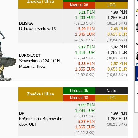
Značka / Ulica
Natural 98
LPG
PLN
PLN
5,11
4,98
1,299 EUR
1,266 EUR
BLISKA
(39,13 SKK)
(38,14 SKK)
D±browszczakow 16
PLN
PLN
5,29
2,46
1,345 EUR
0,625 EUR
(40,51 SKK)
(18,84 SKK)
PLN
PLN
5,17
5,07
1,314 EUR
1,289 EUR
LUKOIL/JET
(39,59 SKK)
(38,83 SKK)
Słowackiego 134 / C.H.
PLN
PLN
5,33
2,57
Matarnia, Ikea
1,355 EUR
0,653 EUR
(40,82 SKK)
(19,68 SKK)
Natural 95
Nafta
Značka / Ulica
Natural 98
LPG
PLN
5,09
1,294 EUR
PLN
BP
4,99
(38,98 SKK)
Ko¶ciuszki / Brynowska
1,268 EUR
PLN
5,37
obok OBI
(38,21 SKK)
1,365 EUR
(41,12 SKK)