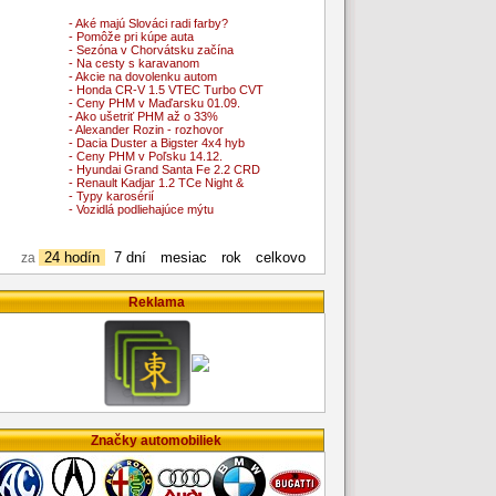
- Aké majú Slováci radi farby?
- Pomôže pri kúpe auta
- Sezóna v Chorvátsku začína
- Na cesty s karavanom
- Akcie na dovolenku autom
- Honda CR-V 1.5 VTEC Turbo CVT
- Ceny PHM v Maďarsku 01.09.
- Ako ušetriť PHM až o 33%
- Alexander Rozin - rozhovor
- Dacia Duster a Bigster 4x4 hyb
- Ceny PHM v Poľsku 14.12.
- Hyundai Grand Santa Fe 2.2 CRD
- Renault Kadjar 1.2 TCe Night &
- Typy karosérií
- Vozidlá podliehajúce mýtu
24 hodín
7 dní
mesiac
rok
celkovo
za
Reklama
Značky automobiliek