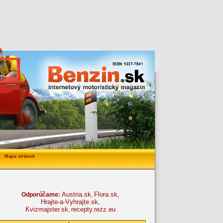
Mapa stránok
Austria.sk
Flora.sk
Odporúčame:
,
,
Hrajte-a-Vyhrajte.sk
,
Kvizmajster.sk
recepty.rezz.eu
,