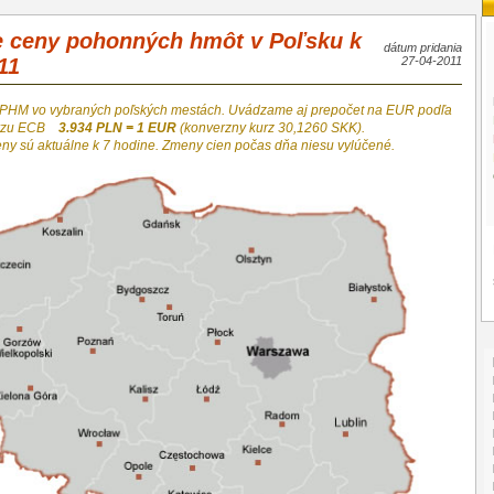
e ceny pohonných hmôt v Poľsku k
dátum pridania
11
27-04-2011
 PHM vo vybraných poľských mestách. Uvádzame aj prepočet na EUR podľa
urzu ECB
3.934 PLN = 1 EUR
(konverzny kurz 30,1260 SKK).
eny sú aktuálne k 7 hodine. Zmeny cien počas dňa niesu vylúčené.