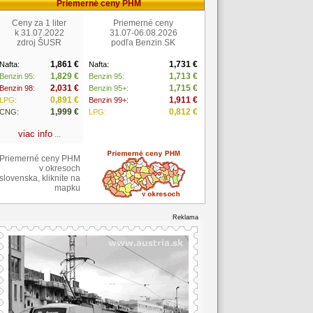
Priemerné ceny PHM
Ceny za 1 liter
Priemerné ceny
k 31.07.2022
31.07-06.08.2026
zdroj ŠUSR
podľa Benzin.SK
1,861 €
1,731 €
Nafta:
Nafta:
1,829 €
1,713 €
Benzin 95:
Benzin 95:
2,031 €
1,715 €
Benzin 98:
Benzin 95+:
0,891 €
1,911 €
LPG:
Benzin 99+:
1,999 €
0,812 €
CNG:
LPG:
viac info
...
Priemerné ceny PHM
v okresoch
slovenska, kliknite na
mapku
Reklama