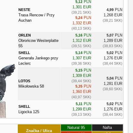
PLN
5,12
1,301 EUR
PLN
NESTE
4,99
(39,21 SKK)
Trasa Rencow / Przy
1,268 EUR
PLN
5,24
Auchan
(38,21 SKK)
1,332 EUR
(40,13 SKK)
PLN
PLN
ORLEN
5,16
5,07
Obrońcow Westerplatte
1,312 EUR
1,289 EUR
55
(39,51 SKK)
(38,83 SKK)
PLN
PLN
SHELL
5,14
5,02
Generała Jankego przy
1,307 EUR
1,276 EUR
Leclerc
(39,36 SKK)
(38,44 SKK)
PLN
5,15
1,309 EUR
PLN
5,04
LOTOS
(39,44 SKK)
1,281 EUR
Mikołowska 58
PLN
5,35
(38,60 SKK)
1,360 EUR
(40,97 SKK)
PLN
PLN
5,11
5,02
SHELL
1,299 EUR
1,276 EUR
Ligocka 125
(39,13 SKK)
(38,44 SKK)
Natural 95
Nafta
Značka / Ulica