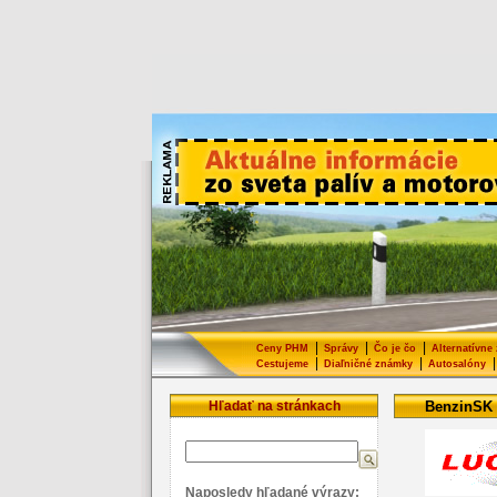
|
|
|
Ceny PHM
Správy
Čo je čo
Alternatívne
|
|
|
Cestujeme
Diaľničné známky
Autosalóny
Hľadať na stránkach
BenzinSK
Naposledy hľadané výrazy: