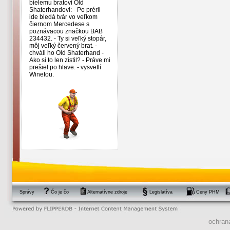
bielemu bratovi Old
Shaterhandovi: - Po prérii
ide bledá tvár vo veľkom
čiernom Mercedese s
poznávacou značkou BAB
234432. - Ty si veľký stopár,
môj veľký červený brat. -
chváli ho Old Shaterhand -
Ako si to len zistil? - Práve mi
prešiel po hlave. - vysvetlí
Winetou.
Správy
Čo je čo
Alternatívne zdroje
Legislatíva
Ceny PHM
ochran