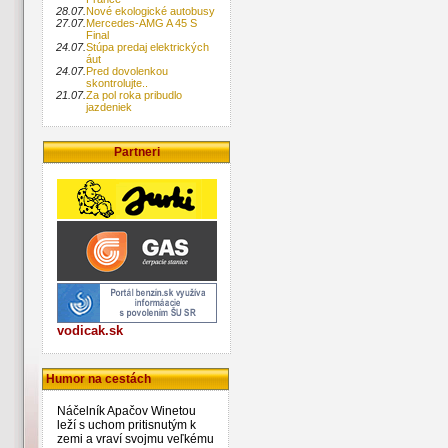
28.07.
Nové ekologické autobusy
27.07.
Mercedes-AMG A 45 S
Final
24.07.
Stúpa predaj elektrických
áut
24.07.
Pred dovolenkou
skontrolujte..
21.07.
Za pol roka pribudlo
jazdeniek
Partneri
vodicak.sk
Humor na cestách
Náčelník Apačov Winetou
leží s uchom pritisnutým k
zemi a vraví svojmu veľkému