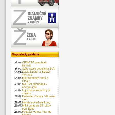
Naposledy pridané
dnes
CFMOTO prepísalo
históriu
dnes
Stále rastie popularita SUV
04.08.
Dacia Duster a Bigster
4x4 hyb
04.08.
Elektromobily rastú a
Čína?
03.08.
Kia EV9 prichádza v
novom šate
31.07.
O jazdené kabriolety je
záujem
29.07.
Defender Classic V8 nová
verzi
29.07.
Honda osviežuje ikony
29.07.
MINI oslavuje 25 rokov
pod BMW
28.07.
Pogačar vyhral Tour de
France