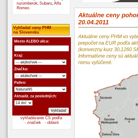
ruzomberok
Subaru
Alfa
,
,
Romeo
Aktuálne ceny poho
20.04.2011
Vyhľadať ceny PHM
na Slovensku
Aktuálne ceny PHM vo vyb
Mesto ALEBO ulica:
prepočet na EUR podľa a
(konverzny kurz 30,1260 S
Kraj:
Informatívne ceny sú aktuá
niesu vylúčené.
Značka:
Palivo:
Aktualiz. za posledných:
vyhľadávanie ČS podľa:
- značiek
- oblasti