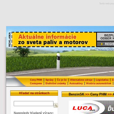
Tento web pou
|
|
|
|
|
Ceny PHM
Správy
Čo je čo
Alternatívne zdroje
Legislatíva
Z
|
|
|
|
Cestujeme
Diaľničné známky
Autosalóny
História automobiliek
Hľadať na stránkach
BenzinSK
>>
Ceny PHM
>>
Naposledy hľadané výrazy: