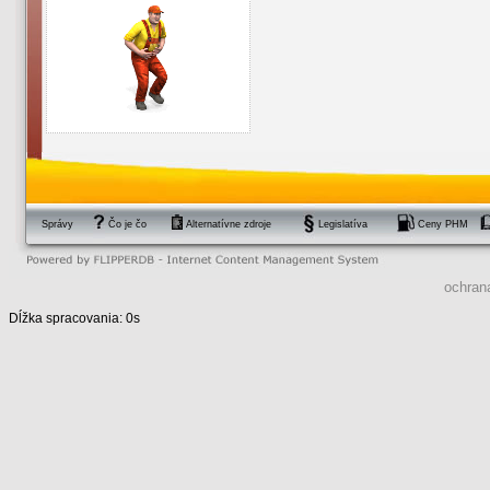
Správy
Čo je čo
Alternatívne zdroje
Legislatíva
Ceny PHM
ochran
Dĺžka spracovania: 0s