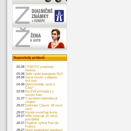
Naposledy pridané
05.08.
CFMOTO prepísalo
históriu
05.08.
Stále rastie popularita SUV
04.08.
Dacia Duster a Bigster
4x4 hyb
04.08.
Elektromobily rastú a
Čína?
03.08.
Kia EV9 prichádza v
novom šate
31.07.
O jazdené kabriolety je
záujem
29.07.
Defender Classic V8 nová
verzi
29.07.
Honda osviežuje ikony
29.07.
MINI oslavuje 25 rokov
pod BMW
28.07.
Pogačar vyhral Tour de
France
28.07.
Nové ekologické autobusy