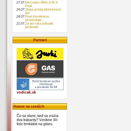
27.07.
Mercedes-AMG A 45 S
Final
24.07.
Stúpa predaj elektrických
áut
24.07.
Pred dovolenkou
skontrolujte..
21.07.
Za pol roka pribudlo
jazdeniek
Partneri
vodicak.sk
Humor na cestách
Čo sa stane, keď sa zrazia
dva trabanty? Vznikne 30-
tisíc brnkátok na gitaru.