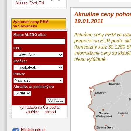
Nissan
Ford
EN
,
,
Aktuálne ceny poho
19.01.2011
Vyhľadať ceny PHM
na Slovensku
Aktuálne ceny PHM vo vyb
Mesto ALEBO ulica:
prepočet na EUR podľa a
(konverzny kurz 30,1260 S
Kraj:
Informatívne ceny sú aktuá
niesu vylúčené.
Značka:
Palivo:
Aktualiz. za posledných:
vyhľadávanie ČS podľa:
- značiek
- oblasti
Nájdete nás aj