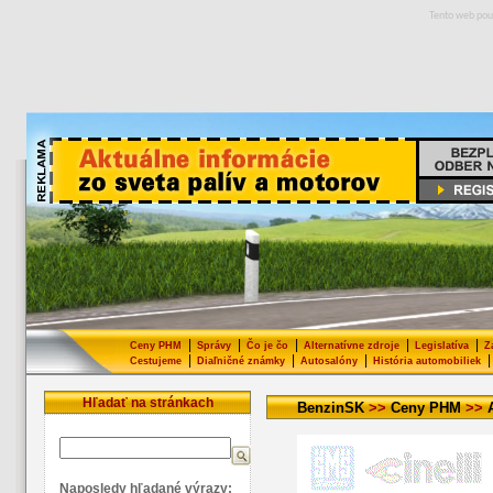
Tento web pou
|
|
|
|
|
Ceny PHM
Správy
Čo je čo
Alternatívne zdroje
Legislatíva
Z
|
|
|
|
Cestujeme
Diaľničné známky
Autosalóny
História automobiliek
Hľadať na stránkach
BenzinSK
>>
Ceny PHM
>>
Naposledy hľadané výrazy: