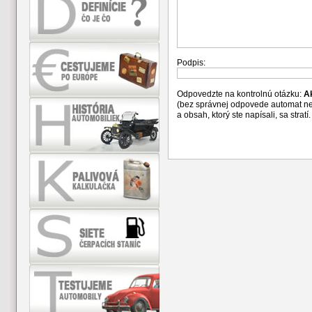
Podpis:
Odpovedzte na kontrolnú otázku:
A
(bez správnej odpovede automat n
a obsah, ktorý ste napísali, sa str