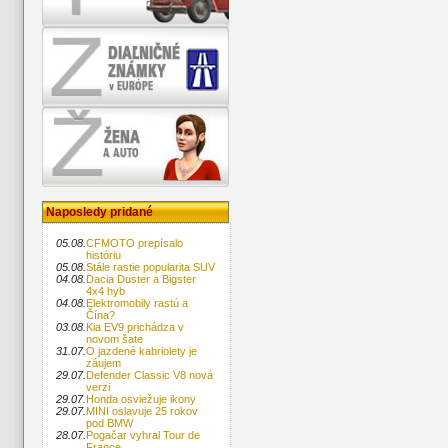
Naposledy pridané
05.08.
CFMOTO prepísalo
históriu
05.08.
Stále rastie popularita SUV
04.08.
Dacia Duster a Bigster
4x4 hyb
04.08.
Elektromobily rastú a
Čína?
03.08.
Kia EV9 prichádza v
novom šate
31.07.
O jazdené kabriolety je
záujem
29.07.
Defender Classic V8 nová
verzi
29.07.
Honda osviežuje ikony
29.07.
MINI oslavuje 25 rokov
pod BMW
28.07.
Pogačar vyhral Tour de
France