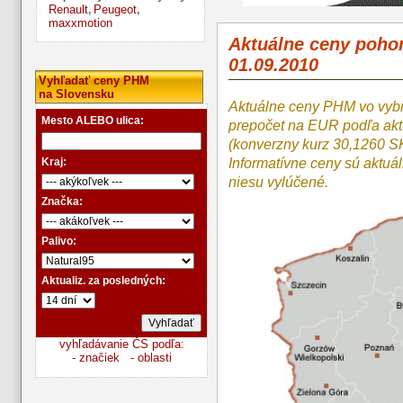
Renault
Peugeot
,
,
maxxmotion
Aktuálne ceny poho
01.09.2010
Vyhľadať ceny PHM
na Slovensku
Aktuálne ceny PHM vo vyb
Mesto ALEBO ulica:
prepočet na EUR podľa a
(konverzny kurz 30,1260 S
Kraj:
Informatívne ceny sú aktuá
niesu vylúčené.
Značka:
Palivo:
Aktualiz. za posledných:
vyhľadávanie ČS podľa:
- značiek
- oblasti