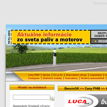
Tento web pou
|
|
|
|
|
Ceny PHM
Správy
Čo je čo
Alternatívne zdroje
Legislatíva
Z
|
|
|
|
Cestujeme
Diaľničné známky
Autosalóny
História automobiliek
Hľadať na stránkach
BenzinSK
>>
Ceny PHM
>>
Naposledy hľadané výrazy: