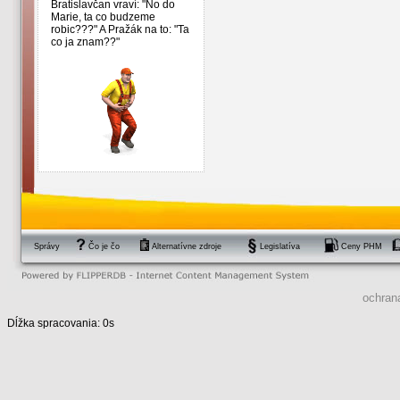
Bratislavčan vraví: "No do
Marie, ta co budzeme
robic???" A Pražák na to: "Ta
co ja znam??"
Správy
Čo je čo
Alternatívne zdroje
Legislatíva
Ceny PHM
ochran
Dĺžka spracovania: 0s