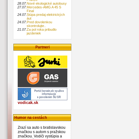
28.07.
Nové ekologické autobusy
27.07.
Mercedes-AMG A 45 S
Final
24.07.
Stúpa predaj elektrických
áut
24.07.
Pred dovolenkou
skontrolujte..
21.07.
Za pol roka pribudlo
jazdeniek
Partneri
vodicak.sk
Humor na cestách
Zrazí sa auto s bratislavskou
značkou s autom s pražskou
značkou. Vodiči vystúpia a