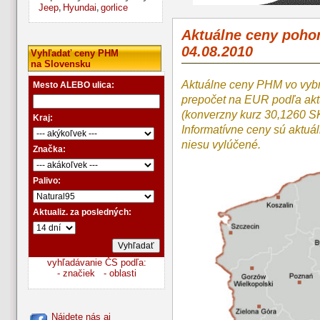
Jeep
Hyundai
gorlice
,
,
Aktuálne ceny poho
04.08.2010
Vyhľadať ceny PHM
na Slovensku
Aktuálne ceny PHM vo vyb
Mesto ALEBO ulica:
prepočet na EUR podľa a
(konverzny kurz 30,1260 S
Kraj:
Informatívne ceny sú aktuá
niesu vylúčené.
Značka:
Palivo:
Aktualiz. za posledných:
vyhľadávanie ČS podľa:
- značiek
- oblasti
Nájdete nás aj