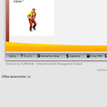
máme."
Správy
Čo je čo
Alternatívne zdroje
Legislatíva
Ceny PHM
ochran
Dĺžka spracovania: 1s