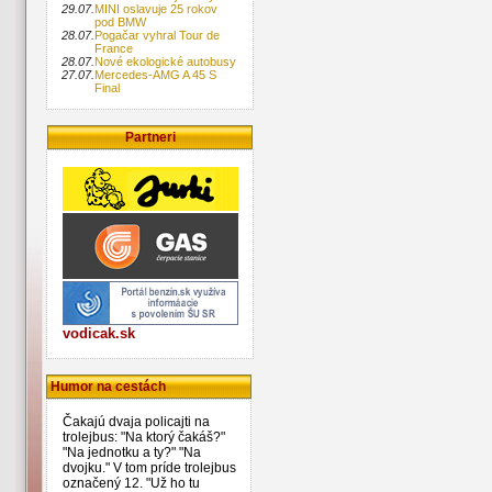
29.07.
MINI oslavuje 25 rokov
pod BMW
28.07.
Pogačar vyhral Tour de
France
28.07.
Nové ekologické autobusy
27.07.
Mercedes-AMG A 45 S
Final
Partneri
vodicak.sk
Humor na cestách
Čakajú dvaja policajti na
trolejbus: "Na ktorý čakáš?"
"Na jednotku a ty?" "Na
dvojku." V tom príde trolejbus
označený 12. "Už ho tu