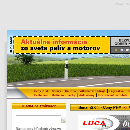
Tento web pou
|
|
|
|
|
Ceny PHM
Správy
Čo je čo
Alternatívne zdroje
Legislatíva
Z
|
|
|
|
Cestujeme
Diaľničné známky
Autosalóny
História automobiliek
Hľadať na stránkach
BenzinSK
>>
Ceny PHM
>>
Naposledy hľadané výrazy: