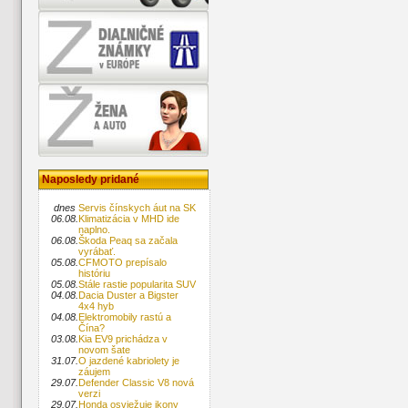
Naposledy pridané
dnes
Servis čínskych áut na SK
06.08.
Klimatizácia v MHD ide
naplno.
06.08.
Škoda Peaq sa začala
vyrábať.
05.08.
CFMOTO prepísalo
históriu
05.08.
Stále rastie popularita SUV
04.08.
Dacia Duster a Bigster
4x4 hyb
04.08.
Elektromobily rastú a
Čína?
03.08.
Kia EV9 prichádza v
novom šate
31.07.
O jazdené kabriolety je
záujem
29.07.
Defender Classic V8 nová
verzi
29.07.
Honda osviežuje ikony