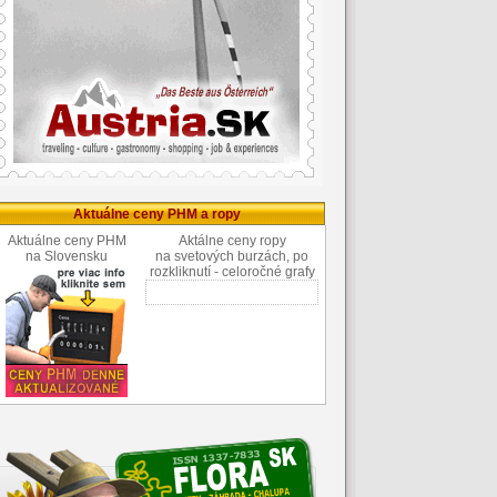
Aktuálne ceny PHM a ropy
Aktuálne ceny PHM
Aktálne ceny ropy
na Slovensku
na svetových burzách, po
rozkliknutí - celoročné grafy