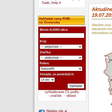
Saab
Jeep
k
,
,
Aktuáln
19.07.20
Vyhľadať ceny PHM
na Slovensku
Aktuálne ceny
aktuálneho k
Mesto ALEBO ulica:
Informatívne c
Kraj:
Značka:
Palivo:
Aktualiz. za posledných:
vyhľadávanie ČS podľa:
- značiek
- oblasti
Nájdete nás aj