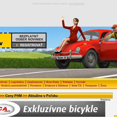
Tento web používa súbory cookies.
Viac informácií
.
|
|
|
|
|
 zdroje
Legislatíva
Zaujímavosti
Moto-Rady
Reklama
Kontakt
|
|
|
|
|
História automobiliek
Poistenie
Diskusie k článkom
Siete ČS
Testujeme
Žena
>>
Ceny PHM
>>
Aktuálne v Poľsku
Reklama