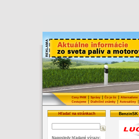
|
|
|
Ceny PHM
Správy
Čo je čo
Alternatívne
|
|
|
Cestujeme
Diaľničné známky
Autosalóny
Hľadať na stránkach
BenzinSK
Naposledy hľadané výrazy: