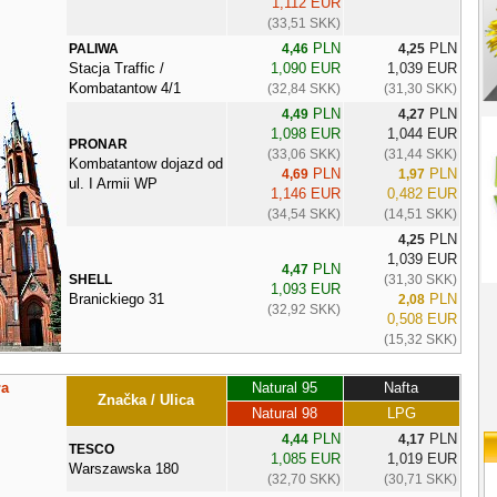
1,112 EUR
(33,51 SKK)
PLN
PLN
PALIWA
4,46
4,25
Stacja Traffic /
1,090 EUR
1,039 EUR
Kombatantow 4/1
(32,84 SKK)
(31,30 SKK)
PLN
PLN
4,49
4,27
1,098 EUR
1,044 EUR
PRONAR
(33,06 SKK)
(31,44 SKK)
Kombatantow dojazd od
PLN
PLN
4,69
1,97
ul. I Armii WP
1,146 EUR
0,482 EUR
(34,54 SKK)
(14,51 SKK)
PLN
4,25
1,039 EUR
PLN
4,47
SHELL
(31,30 SKK)
1,093 EUR
Branickiego 31
PLN
2,08
(32,92 SKK)
0,508 EUR
(15,32 SKK)
ła
Natural 95
Nafta
Značka / Ulica
Natural 98
LPG
PLN
PLN
4,44
4,17
TESCO
1,085 EUR
1,019 EUR
Warszawska 180
(32,70 SKK)
(30,71 SKK)