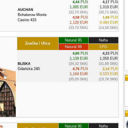
PLN
PLN
4,44
4,17
1,085 EUR
1,019 EUR
AUCHAN
(32,70 SKK)
(30,71 SKK)
Bohaterow Monte
PLN
PLN
4,58
1,98
Casino 433
1,120 EUR
0,484 EUR
(33,73 SKK)
(14,58 SKK)
Natural 95
Nafta
Značka / Ulica
Natural 98
LPG
PLN
PLN
4,66
4,33
1,139 EUR
1,058 EUR
BLISKA
(34,32 SKK)
(31,89 SKK)
Gdańska 240
PLN
PLN
4,76
2,14
1,164 EUR
0,523 EUR
(35,05 SKK)
(15,76 SKK)
wa
Natural 95
Nafta