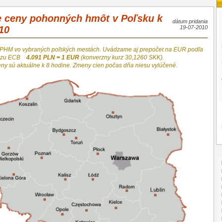
e ceny pohonných hmôt v Poľsku k
dátum pridania
10
19-07-2010
 PHM vo vybraných poľských mestách. Uvádzame aj prepočet na EUR podľa
urzu ECB
4.091 PLN = 1 EUR
(konverzny kurz 30,1260 SKK).
eny sú aktuálne k 8 hodine. Zmeny cien počas dňa niesu vylúčené.