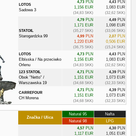
PLN
PLN
4,73
4,43
LOTOS
1,156 EUR
1,083 EUR
Sadowa 3
(34,83 SKK)
(32,62 SKK)
PLN
PLN
4,79
4,49
1,171 EUR
1,098 EUR
STATOIL
(35,27 SKK)
(33,06 SKK)
Starogardzka 99
PLN
PLN
4,99
2,07
1,220 EUR
0,506 EUR
(36,75 SKK)
(15,24 SKK)
PLN
PLN
LOTOS
4,73
4,43
Elbl±ska / Na przeciwko
1,156 EUR
1,083 EUR
Orlenu
(34,83 SKK)
(32,62 SKK)
PLN
PLN
123 STATOIL
4,71
4,39
Obok "Netto" /
1,151 EUR
1,073 EUR
Warszawska 19
(34,68 SKK)
(32,33 SKK)
PLN
PLN
4,71
4,39
CARREFOUR
1,151 EUR
1,073 EUR
CH Morena
(34,68 SKK)
(32,33 SKK)
Natural 95
Nafta
Značka / Ulica
Natural 98
LPG
PLN
PLN
4,57
4,30
1,117 EUR
1,051 EUR