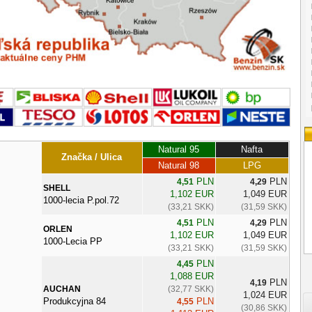
Natural 95
Nafta
Značka / Ulica
Natural 98
LPG
PLN
PLN
4,51
4,29
SHELL
1,102 EUR
1,049 EUR
1000-lecia P.pol.72
(33,21 SKK)
(31,59 SKK)
PLN
PLN
4,51
4,29
ORLEN
1,102 EUR
1,049 EUR
1000-Lecia PP
(33,21 SKK)
(31,59 SKK)
PLN
4,45
1,088 EUR
PLN
4,19
AUCHAN
(32,77 SKK)
1,024 EUR
Produkcyjna 84
PLN
4,55
(30,86 SKK)