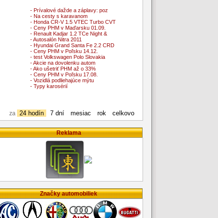
- Prívalové dažde a záplavy: poz
- Na cesty s karavanom
- Honda CR-V 1.5 VTEC Turbo CVT
- Ceny PHM v Maďarsku 01.09.
- Renault Kadjar 1.2 TCe Night &
- Autosalón Nitra 2011
- Hyundai Grand Santa Fe 2.2 CRD
- Ceny PHM v Poľsku 14.12.
- test Volkswagen Polo Slovakia
- Akcie na dovolenku autom
- Ako ušetriť PHM až o 33%
- Ceny PHM v Poľsku 17.08.
- Vozidlá podliehajúce mýtu
- Typy karosérií
24 hodín
7 dní
mesiac
rok
celkovo
za
Reklama
Značky automobiliek