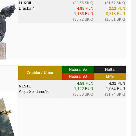
LUKOIL
(33,65 SKK)
(31,67 SKK)
Bracka 4
PLN
PLN
4,85
2,12
1,186 EUR
0,518 EUR
(35,72 SKK)
(15,61 SKK)
Natural 95
Nafta
Značka / Ulica
Natural 98
LPG
PLN
PLN
4,59
4,31
NESTE
1,122 EUR
1,054 EUR
Aleja Solidarno¶ci
(33,80 SKK)
(31,74 SKK)