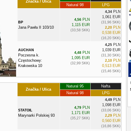
Značka / Ulica
Natural 98
LPG
PLN
4,34
1,061 EUR
PLN
4,56
BP
(31,96 SKK)
1,115 EUR
Jana Pawła II 103/10
PLN
2,20
(33,58 SKK)
0,538 EUR
(16,20 SKK)
PLN
4,25
1,039 EUR
AUCHAN
PLN
4,48
Poczesna k.
(31,30 SKK)
1,095 EUR
Częstochowy:
PLN
2,10
(32,99 SKK)
Krakowska 10
0,513 EUR
(15,46 SKK)
Natural 95
Nafta
Značka / Ulica
Natural 98
LPG
PLN
4,49
1,098 EUR
PLN
4,79
STATOIL
(33,06 SKK)
1,171 EUR
Marynarki Polskiej 93
PLN
2,29
(35,27 SKK)
0,560 EUR
(16,86 SKK)