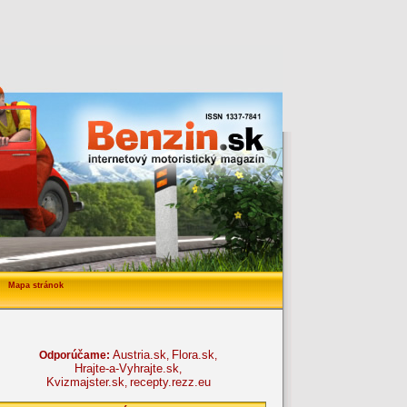
Mapa stránok
Austria.sk
Flora.sk
Odporúčame:
,
,
Hrajte-a-Vyhrajte.sk
,
Kvizmajster.sk
recepty.rezz.eu
,