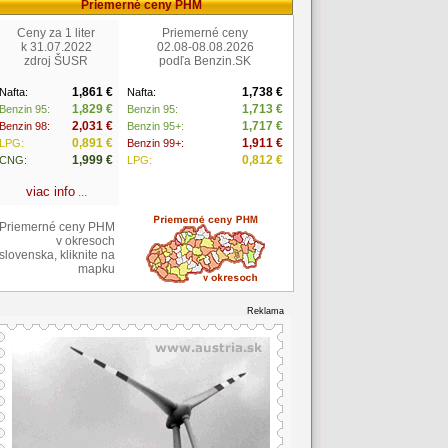
Priemerné ceny PHM
Ceny za 1 liter
Priemerné ceny
k 31.07.2022
02.08-08.08.2026
zdroj ŠUSR
podľa Benzin.SK
1,861 €
1,738 €
Nafta:
Nafta:
1,829 €
1,713 €
Benzin 95:
Benzin 95:
2,031 €
1,717 €
Benzin 98:
Benzin 95+:
0,891 €
1,911 €
LPG:
Benzin 99+:
1,999 €
0,812 €
CNG:
LPG:
viac info
...
Priemerné ceny PHM
v okresoch
slovenska, kliknite na
mapku
Reklama