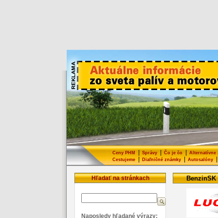
|
|
|
Ceny PHM
Správy
Čo je čo
Alternatívne
|
|
|
Cestujeme
Diaľničné známky
Autosalóny
Hľadať na stránkach
BenzinSK
Naposledy hľadané výrazy: