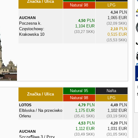
Značka / Ulica
Natural 98
LPG
PLN
4,34
1,065 EUR
AUCHAN
PLN
4,50
Poczesna k.
(32,09 SKK)
1,104 EUR
Częstochowy:
PLN
2,10
(33,27 SKK)
Krakowska 10
0,515 EUR
(15,53 SKK)
Natural 95
Nafta
Značka / Ulica
Natural 98
LPG
PLN
PLN
LOTOS
4,79
4,49
Elbl±ska / Na przeciwko
1,175 EUR
1,102 EUR
Orlenu
(35,41 SKK)
(33,19 SKK)
PLN
PLN
4,53
4,20
1,112 EUR
1,031 EUR
AUCHAN
(33,49 SKK)
(31,05 SKK)
Szczę¶liwa 3 / Przy