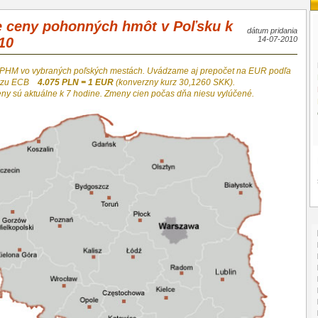
e ceny pohonných hmôt v Poľsku k
dátum pridania
10
14-07-2010
 PHM vo vybraných poľských mestách. Uvádzame aj prepočet na EUR podľa
urzu ECB
4.075 PLN = 1 EUR
(konverzny kurz 30,1260 SKK).
eny sú aktuálne k 7 hodine. Zmeny cien počas dňa niesu vylúčené.