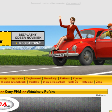
Tento web používa súbory cookies.
Viac informácií
.
|
|
|
|
|
 zdroje
Legislatíva
Zaujímavosti
Moto-Rady
Reklama
Kontakt
|
|
|
|
|
História automobiliek
Poistenie
Diskusie k článkom
Siete ČS
Testujeme
Žena
>>
Ceny PHM
>>
Aktuálne v Poľsku
Reklama