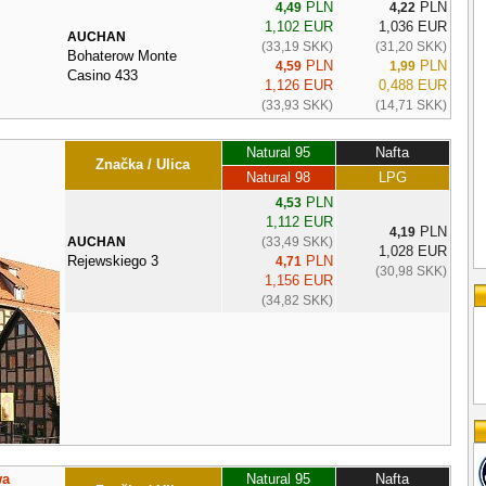
PLN
PLN
4,49
4,22
1,102 EUR
1,036 EUR
AUCHAN
(33,19 SKK)
(31,20 SKK)
Bohaterow Monte
PLN
PLN
4,59
1,99
Casino 433
1,126 EUR
0,488 EUR
(33,93 SKK)
(14,71 SKK)
Natural 95
Nafta
Značka / Ulica
Natural 98
LPG
PLN
4,53
1,112 EUR
PLN
4,19
AUCHAN
(33,49 SKK)
1,028 EUR
Rejewskiego 3
PLN
4,71
(30,98 SKK)
1,156 EUR
(34,82 SKK)
wa
Natural 95
Nafta