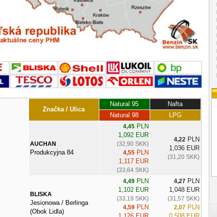
Natural 95
Nafta
Značka / Ulica
Natural 98
LPG
PLN
4,45
1,092 EUR
PLN
4,22
AUCHAN
(32,90 SKK)
1,036 EUR
Produkcyjna 84
PLN
4,55
(31,20 SKK)
1,117 EUR
(33,64 SKK)
PLN
PLN
4,49
4,27
1,102 EUR
1,048 EUR
BLISKA
(33,19 SKK)
(31,57 SKK)
Jesionowa / Berlinga
PLN
PLN
4,59
2,07
(Obok Lidla)
1,126 EUR
0,508 EUR