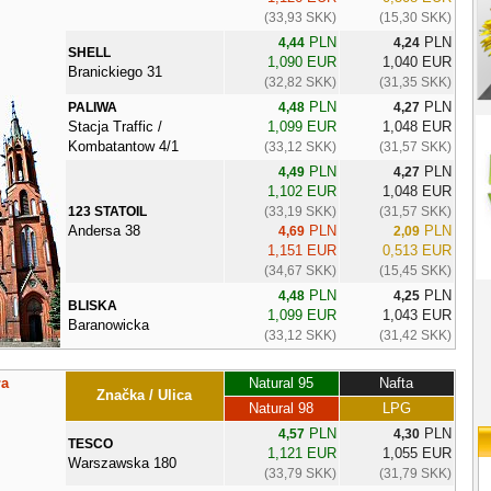
(33,93 SKK)
(15,30 SKK)
PLN
PLN
4,44
4,24
SHELL
1,090 EUR
1,040 EUR
Branickiego 31
(32,82 SKK)
(31,35 SKK)
PLN
PLN
PALIWA
4,48
4,27
Stacja Traffic /
1,099 EUR
1,048 EUR
Kombatantow 4/1
(33,12 SKK)
(31,57 SKK)
PLN
PLN
4,49
4,27
1,102 EUR
1,048 EUR
123 STATOIL
(33,19 SKK)
(31,57 SKK)
Andersa 38
PLN
PLN
4,69
2,09
1,151 EUR
0,513 EUR
(34,67 SKK)
(15,45 SKK)
PLN
PLN
4,48
4,25
BLISKA
1,099 EUR
1,043 EUR
Baranowicka
(33,12 SKK)
(31,42 SKK)
ła
Natural 95
Nafta
Značka / Ulica
Natural 98
LPG
PLN
PLN
4,57
4,30
TESCO
1,121 EUR
1,055 EUR
Warszawska 180
(33,79 SKK)
(31,79 SKK)