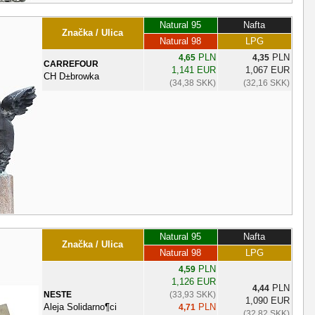
Natural 95
Nafta
Značka / Ulica
Natural 98
LPG
PLN
PLN
4,65
4,35
CARREFOUR
1,141 EUR
1,067 EUR
CH D±browka
(34,38 SKK)
(32,16 SKK)
Natural 95
Nafta
Značka / Ulica
Natural 98
LPG
PLN
4,59
1,126 EUR
PLN
4,44
NESTE
(33,93 SKK)
1,090 EUR
Aleja Solidarno¶ci
PLN
4,71
(32,82 SKK)