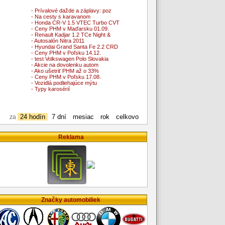
- Prívalové dažde a záplavy: poz
- Na cesty s karavanom
- Honda CR-V 1.5 VTEC Turbo CVT
- Ceny PHM v Maďarsku 01.09.
- Renault Kadjar 1.2 TCe Night &
- Autosalón Nitra 2011
- Hyundai Grand Santa Fe 2.2 CRD
- Ceny PHM v Poľsku 14.12.
- test Volkswagen Polo Slovakia
- Akcie na dovolenku autom
- Ako ušetriť PHM až o 33%
- Ceny PHM v Poľsku 17.08.
- Vozidlá podliehajúce mýtu
- Typy karosérií
24 hodín
7 dní
mesiac
rok
celkovo
za
Reklama
Značky automobiliek