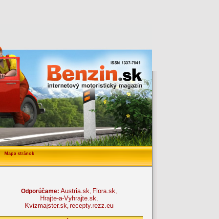
Mapa stránok
Austria.sk
Flora.sk
Odporúčame:
,
,
Hrajte-a-Vyhrajte.sk
,
Kvizmajster.sk
recepty.rezz.eu
,