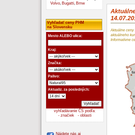
Volvo
Bugatti
Bmw
,
,
Aktuáln
14.07.20
Vyhľadať ceny PHM
na Slovensku
Aktuálne ceny
aktuálneho k
Mesto ALEBO ulica:
Informatívne c
Kraj:
Značka:
Palivo:
Aktualiz. za posledných:
vyhľadávanie ČS podľa:
- značiek
- oblasti
Nájdete nás aj