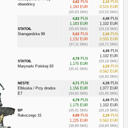
PLN
PLN
4,82
2,10
obwodnicy
1,183 EUR
0,515 EUR
(35,63 SKK)
(15,53 SKK)
PLN
PLN
4,82
4,49
1,183 EUR
1,102 EUR
STATOIL
(35,63 SKK)
(33,19 SKK)
Starogardzka 99
PLN
PLN
5,02
2,26
1,232 EUR
0,555 EUR
(37,11 SKK)
(16,71 SKK)
PLN
4,49
1,102 EUR
PLN
4,79
STATOIL
(33,19 SKK)
1,175 EUR
Marynarki Polskiej 93
PLN
2,29
(35,41 SKK)
0,562 EUR
(16,93 SKK)
PLN
PLN
NESTE
4,71
4,39
Elbl±ska / Przy drodze
1,156 EUR
1,077 EUR
E7
(34,82 SKK)
(32,45 SKK)
PLN
PLN
4,79
4,49
1,175 EUR
1,102 EUR
BP
(35,41 SKK)
(33,19 SKK)
Rakoczego 15
PLN
PLN
4,99
2,29
1,225 EUR
0,562 EUR
(36,89 SKK)
(16,93 SKK)