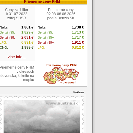
Priemerné ceny PHM
Ceny za 1 liter
Priemerné ceny
k 31.07.2022
02.08-08.08.2026
zdroj ŠUSR
podľa Benzin.SK
1,861 €
1,738 €
Nafta:
Nafta:
1,829 €
1,713 €
Benzin 95:
Benzin 95:
2,031 €
1,717 €
Benzin 98:
Benzin 95+:
0,891 €
1,911 €
LPG:
Benzin 99+:
1,999 €
0,812 €
CNG:
LPG:
viac info
...
Priemerné ceny PHM
v okresoch
slovenska, kliknite na
mapku
Reklama