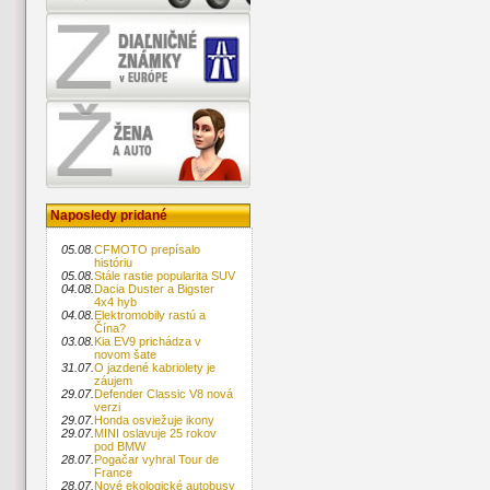
Naposledy pridané
05.08.
CFMOTO prepísalo
históriu
05.08.
Stále rastie popularita SUV
04.08.
Dacia Duster a Bigster
4x4 hyb
04.08.
Elektromobily rastú a
Čína?
03.08.
Kia EV9 prichádza v
novom šate
31.07.
O jazdené kabriolety je
záujem
29.07.
Defender Classic V8 nová
verzi
29.07.
Honda osviežuje ikony
29.07.
MINI oslavuje 25 rokov
pod BMW
28.07.
Pogačar vyhral Tour de
France
28.07.
Nové ekologické autobusy