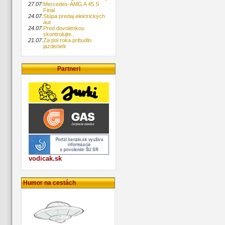
27.07.
Mercedes-AMG A 45 S
Final
24.07.
Stúpa predaj elektrických
áut
24.07.
Pred dovolenkou
skontrolujte..
21.07.
Za pol roka pribudlo
jazdeniek
Partneri
vodicak.sk
Humor na cestách