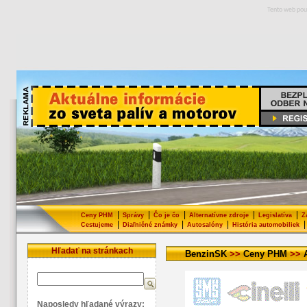
Tento web pou
|
|
|
|
|
Ceny PHM
Správy
Čo je čo
Alternatívne zdroje
Legislatíva
Z
|
|
|
|
Cestujeme
Diaľničné známky
Autosalóny
História automobiliek
Hľadať na stránkach
BenzinSK
>>
Ceny PHM
>>
Naposledy hľadané výrazy: