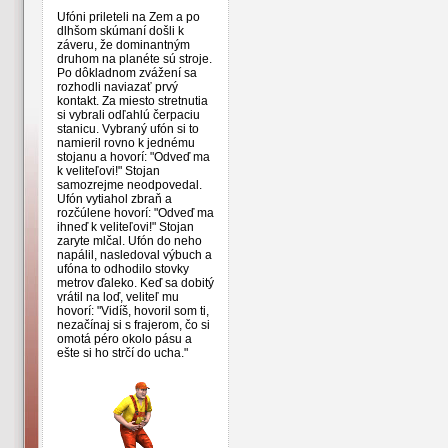
Ufóni prileteli na Zem a po
dlhšom skúmaní došli k
záveru, že dominantným
druhom na planéte sú stroje.
Po dôkladnom zvážení sa
rozhodli naviazať prvý
kontakt. Za miesto stretnutia
si vybrali odľahlú čerpaciu
stanicu. Vybraný ufón si to
namieril rovno k jednému
stojanu a hovorí: "Odveď ma
k veliteľovi!" Stojan
samozrejme neodpovedal.
Ufón vytiahol zbraň a
rozčúlene hovorí: "Odveď ma
ihneď k veliteľovi!" Stojan
zaryte mlčal. Ufón do neho
napálil, nasledoval výbuch a
ufóna to odhodilo stovky
metrov ďaleko. Keď sa dobitý
vrátil na loď, veliteľ mu
hovorí: "Vidíš, hovoril som ti,
nezačínaj si s frajerom, čo si
omotá péro okolo pásu a
ešte si ho strčí do ucha."