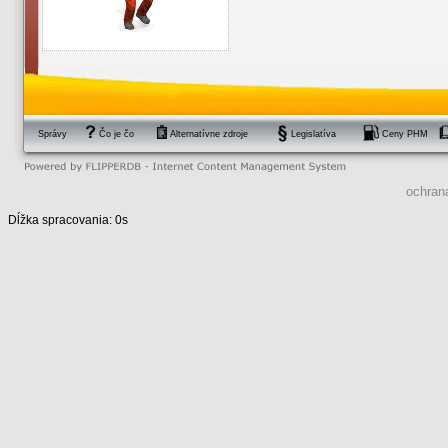
Správy
Čo je čo
Alternatívne zdroje
Legislatíva
Ceny PHM
ochran
Dĺžka spracovania: 0s