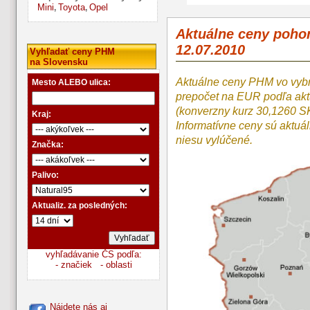
Mini
Toyota
Opel
,
,
Aktuálne ceny poho
12.07.2010
Vyhľadať ceny PHM
na Slovensku
Aktuálne ceny PHM vo vyb
Mesto ALEBO ulica:
prepočet na EUR podľa a
(konverzny kurz 30,1260 S
Kraj:
Informatívne ceny sú aktuá
niesu vylúčené.
Značka:
Palivo:
Aktualiz. za posledných:
vyhľadávanie ČS podľa:
- značiek
- oblasti
Nájdete nás aj