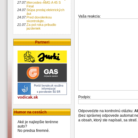
27.07.
Mercedes-AMG A 45 S
Final
24.07.
Stúpa predaj elektrických
áut
Vaša reakcia:
24.07.
Pred dovolenkou
skontrolujte..
21.07.
Za pol roka pribudlo
jazdeniek
Partneri
Podpis:
vodicak.sk
Odpovedzte na kontrolnú otázku:
A
Humor na cestách
(bez správnej odpovede automat n
a obsah, ktorý ste napísali, sa str
Aké je najlepšie terénne
auto?
No predsa firemné.