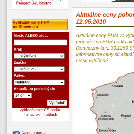
Peugeot
Ac
lozorno
,
,
Aktuálne ceny poho
12.05.2010
Vyhľadať ceny PHM
na Slovensku
Aktuálne ceny PHM vo vyb
Mesto ALEBO ulica:
prepočet na EUR podľa a
(konverzny kurz 30,1260 S
Kraj:
Informatívne ceny sú aktuá
niesu vylúčené.
Značka:
Palivo:
Aktualiz. za posledných:
vyhľadávanie ČS podľa:
- značiek
- oblasti
Nájdete nás aj