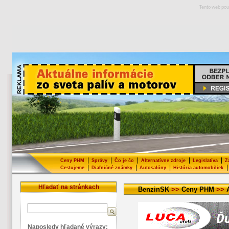
Tento web pou
|
|
|
|
|
Ceny PHM
Správy
Čo je čo
Alternatívne zdroje
Legislatíva
Z
|
|
|
|
Cestujeme
Diaľničné známky
Autosalóny
História automobiliek
Hľadať na stránkach
BenzinSK
>>
Ceny PHM
>>
Naposledy hľadané výrazy: