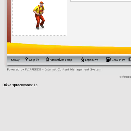
Správy
Čo je čo
Alternatívne zdroje
Legislatíva
Ceny PHM
ochran
Dĺžka spracovania: 1s