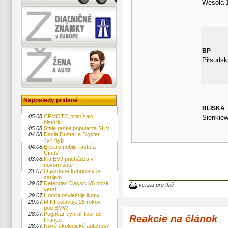
Wesoła 
BP
Piłsudsk
Naposledy pridané
BLISKA
05.08.
CFMOTO prepísalo
Sienkiew
históriu
05.08.
Stále rastie popularita SUV
04.08.
Dacia Duster a Bigster
4x4 hyb
04.08.
Elektromobily rastú a
Čína?
03.08.
Kia EV9 prichádza v
novom šate
31.07.
O jazdené kabriolety je
záujem
29.07.
Defender Classic V8 nová
verzia pre tlač
verzi
29.07.
Honda osviežuje ikony
29.07.
MINI oslavuje 25 rokov
pod BMW
28.07.
Pogačar vyhral Tour de
Reakcie na článok
France
28.07.
Nové ekologické autobusy