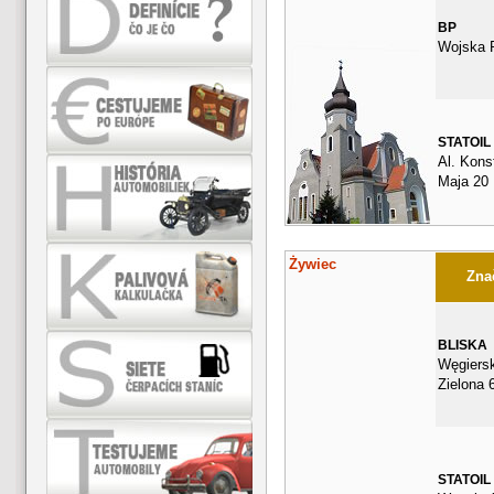
BP
Wojska P
STATOIL
Al. Konst
Maja 20
Żywiec
Znač
BLISKA
Węgiers
Zielona 
STATOIL