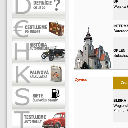
BP
Wojska P
INTERM
Batorego
ORLEN
Sulecho
Żywiec
Znač
BLISKA
Węgiers
Zielona 