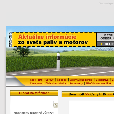
Tento web pou
|
|
|
|
|
Ceny PHM
Správy
Čo je čo
Alternatívne zdroje
Legislatíva
Z
|
|
|
|
Cestujeme
Diaľničné známky
Autosalóny
História automobiliek
Hľadať na stránkach
BenzinSK
>>
Ceny PHM
>>
Naposledy hľadané výrazy: