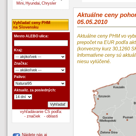
Mini
Hyundai
Chrysler
,
,
Aktuálne ceny poho
05.05.2010
Vyhľadať ceny PHM
na Slovensku
Aktuálne ceny PHM vo vyb
Mesto ALEBO ulica:
prepočet na EUR podľa a
(konverzny kurz 30,1260 S
Kraj:
Informatívne ceny sú aktuá
niesu vylúčené.
Značka:
Palivo:
Aktualiz. za posledných:
vyhľadávanie ČS podľa:
- značiek
- oblasti
Nájdete nás aj