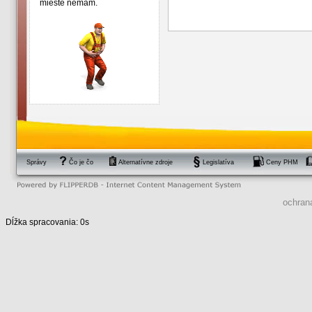
mieste nemám.
Správy
Čo je čo
Alternatívne zdroje
Legislatíva
Ceny PHM
ochran
Dĺžka spracovania: 0s