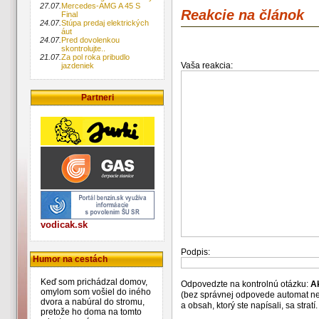
27.07.
Mercedes-AMG A 45 S
Reakcie na článok
Final
24.07.
Stúpa predaj elektrických
áut
24.07.
Pred dovolenkou
skontrolujte..
21.07.
Za pol roka pribudlo
Vaša reakcia:
jazdeniek
Partneri
vodicak.sk
Podpis:
Humor na cestách
Keď som prichádzal domov,
Odpovedzte na kontrolnú otázku:
A
omylom som vošiel do iného
(bez správnej odpovede automat n
dvora a nabúral do stromu,
a obsah, ktorý ste napísali, sa str
pretože ho doma na tomto