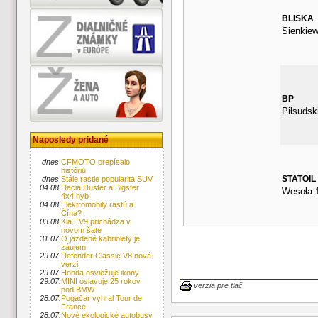
BLISKA
Sienkiew
BP
Piłsudsk
Naposledy pridané
dnes
CFMOTO prepísalo
históriu
STATOIL
dnes
Stále rastie popularita SUV
04.08.
Dacia Duster a Bigster
Wesoła 
4x4 hyb
04.08.
Elektromobily rastú a
Čína?
03.08.
Kia EV9 prichádza v
novom šate
31.07.
O jazdené kabriolety je
záujem
29.07.
Defender Classic V8 nová
verzi
29.07.
Honda osviežuje ikony
29.07.
MINI oslavuje 25 rokov
verzia pre tlač
pod BMW
28.07.
Pogačar vyhral Tour de
France
28.07.
Nové ekologické autobusy