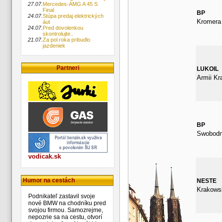
27.07.
Mercedes-AMG A 45 S
Final
BP
24.07.
Stúpa predaj elektrických
Kromera
áut
24.07.
Pred dovolenkou
skontrolujte..
21.07.
Za pol roka pribudlo
jazdeniek
Partneri
LUKOIL
Armii Kr
BP
Swobodn
vodicak.sk
Humor na cestách
NESTE
Krakows
Podnikateľ zastavil svoje
nové BMW na chodníku pred
svojou firmou. Samozrejme,
nepozrie sa na cestu, otvorí