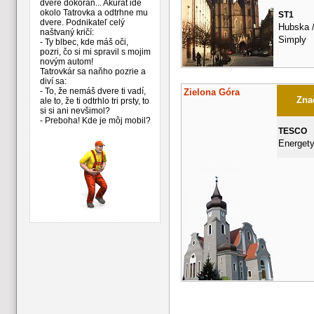
dvere dokorán... Akurát ide
okolo Tatrovka a odtrhne mu
ST1
dvere. Podnikateľ celý
Hubska /
naštvaný kričí:
Simply
- Ty blbec, kde máš oči,
pozri, čo si mi spravil s mojim
novým autom!
Tatrovkár sa naňho pozrie a
diví sa:
- To, že nemáš dvere ti vadí,
Zielona Góra
Znač
ale to, že ti odtrhlo tri prsty, to
si si ani nevšimol?
- Preboha! Kde je môj mobil?
TESCO
Energet