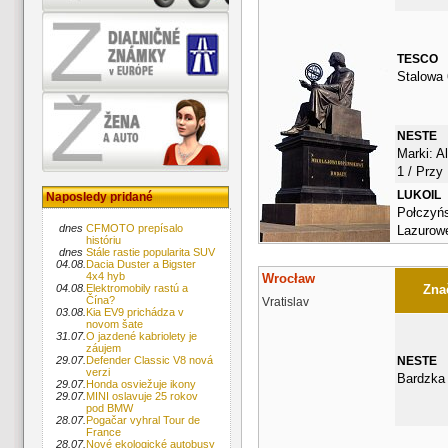
TESCO
Stalowa 
NESTE
Marki: A
1 / Przy
LUKOIL
Naposledy pridané
Połczyńs
dnes
CFMOTO prepísalo
Lazurow
históriu
dnes
Stále rastie popularita SUV
04.08.
Dacia Duster a Bigster
4x4 hyb
Wrocław
Znač
04.08.
Elektromobily rastú a
Čína?
Vratislav
03.08.
Kia EV9 prichádza v
novom šate
31.07.
O jazdené kabriolety je
záujem
NESTE
29.07.
Defender Classic V8 nová
verzi
Bardzka
29.07.
Honda osviežuje ikony
29.07.
MINI oslavuje 25 rokov
pod BMW
28.07.
Pogačar vyhral Tour de
France
28.07.
Nové ekologické autobusy