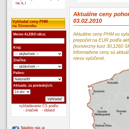
ne
k
l
,
,
Aktuálne ceny poho
03.02.2010
Vyhľadať ceny PHM
na Slovensku
Aktuálne ceny PHM vo vyb
Mesto ALEBO ulica:
prepočet na EUR podľa a
(konverzny kurz 30,1260 S
Kraj:
Informatívne ceny sú aktuá
niesu vylúčené.
Značka:
Palivo:
Aktualiz. za posledných:
vyhľadávanie ČS podľa:
- značiek
- oblasti
Nájdete nás aj