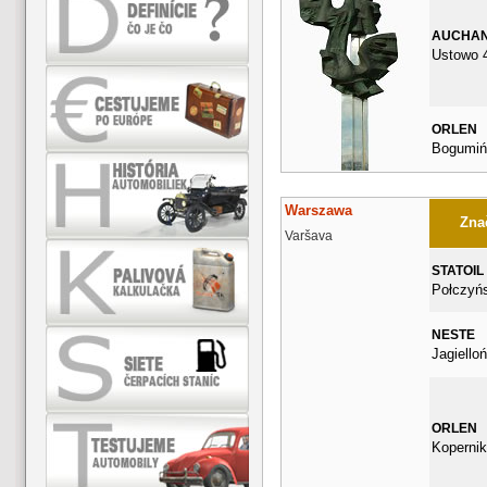
AUCHA
Ustowo 
ORLEN
Bogumiń
Warszawa
Znač
Varšava
STATOIL
Połczyń
NESTE
Jagiello
ORLEN
Koperni