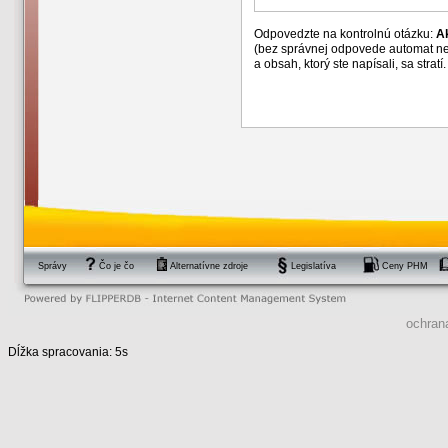
Odpovedzte na kontrolnú otázku:
A
(bez správnej odpovede automat n
a obsah, ktorý ste napísali, sa str
Správy
Čo je čo
Alternatívne zdroje
Legislatíva
Ceny PHM
ochran
Dĺžka spracovania: 5s