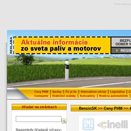
Tento web pou
|
|
|
|
|
Ceny PHM
Správy
Čo je čo
Alternatívne zdroje
Legislatíva
Z
|
|
|
|
Cestujeme
Diaľničné známky
Autosalóny
História automobiliek
Hľadať na stránkach
BenzinSK
>>
Ceny PHM
>>
Naposledy hľadané výrazy: