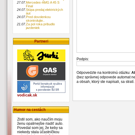
27.07.
Mercedes-AMG A 45 S
Final
24.07.
Stúpa predaj elektrických
áut
24.07.
Pred dovolenkou
skontrolujte..
21.07.
Za pol roka pribudlo
jazdeniek
Partneri
Podpis:
Odpovedzte na kontrolnú otázku:
A
(bez správnej odpovede automat n
a obsah, ktorý ste napísali, sa str
vodicak.sk
Humor na cestách
Zistil som, ako naučím moju
ženu opatrnejši­e riadiť auto.
Povedal som jej, že keby sa
niekedy stala účastníčko­u