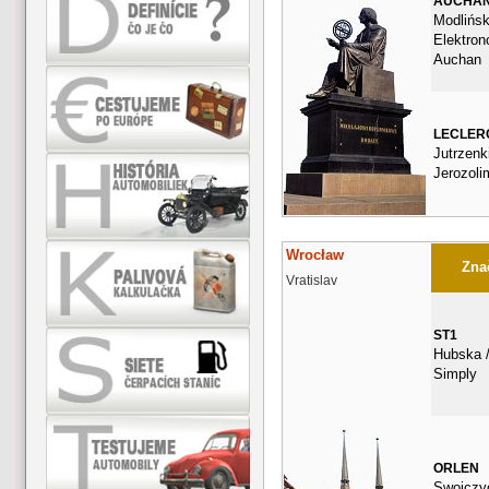
AUCHA
Modlińsk
Elektron
Auchan
LECLER
Jutrzenki
Jerozoli
Wrocław
Znač
Vratislav
ST1
Hubska /
Simply
ORLEN
Swojczy