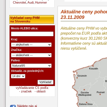
Chevrolet
Audi
Hummer
,
,
Aktuálne ceny poho
23.11.2009
Vyhľadať ceny PHM
na Slovensku
Aktuálne ceny PHM vo vyb
Mesto ALEBO ulica:
prepočet na EUR podľa a
(konverzny kurz 30,1260 S
Kraj:
Informatívne ceny sú aktuá
niesu vylúčené.
Značka:
Palivo:
Aktualiz. za posledných:
vyhľadávanie ČS podľa:
- značiek
- oblasti
Nájdete nás aj