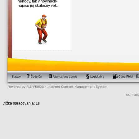
nehody, tak v novinách­
napíšu jej skutočný­ vek.
Správy
Čo je čo
Alternatívne zdroje
Legislatíva
Ceny PHM
ochran
Dĺžka spracovania: 1s