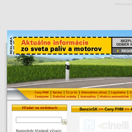
Tento web pou
|
|
|
|
|
Ceny PHM
Správy
Čo je čo
Alternatívne zdroje
Legislatíva
Z
|
|
|
|
Cestujeme
Diaľničné známky
Autosalóny
História automobiliek
Hľadať na stránkach
BenzinSK
>>
Ceny PHM
>>
Naposledy hľadané výrazy: