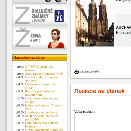
AUCHA
Francus
Naposledy pridané
dnes
CFMOTO prepísalo
históriu
verzia pre tlač
dnes
Stále rastie popularita SUV
04.08.
Dacia Duster a Bigster
4x4 hyb
04.08.
Elektromobily rastú a
Čína?
Reakcie na článok
03.08.
Kia EV9 prichádza v
novom šate
31.07.
O jazdené kabriolety je
záujem
29.07.
Defender Classic V8 nová
verzi
Vaša reakcia:
29.07.
Honda osviežuje ikony
29.07.
MINI oslavuje 25 rokov
pod BMW
28.07.
Pogačar vyhral Tour de
France
28.07.
Nové ekologické autobusy