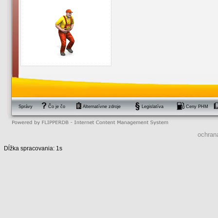
Správy
Čo je čo
Alternatívne zdroje
Legislatíva
Ceny PHM
ochran
Dĺžka spracovania: 1s