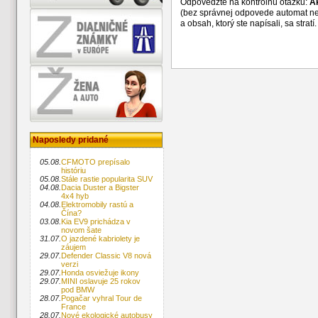
Odpovedzte na kontrolnú otázku:
A
(bez správnej odpovede automat n
a obsah, ktorý ste napísali, sa str
Naposledy pridané
05.08.
CFMOTO prepísalo
históriu
05.08.
Stále rastie popularita SUV
04.08.
Dacia Duster a Bigster
4x4 hyb
04.08.
Elektromobily rastú a
Čína?
03.08.
Kia EV9 prichádza v
novom šate
31.07.
O jazdené kabriolety je
záujem
29.07.
Defender Classic V8 nová
verzi
29.07.
Honda osviežuje ikony
29.07.
MINI oslavuje 25 rokov
pod BMW
28.07.
Pogačar vyhral Tour de
France
28.07.
Nové ekologické autobusy