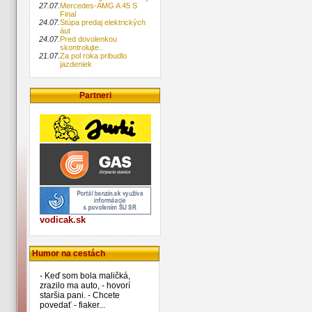
27.07.
Mercedes-AMG A 45 S
Final
24.07.
Stúpa predaj elektrických
áut
24.07.
Pred dovolenkou
skontrolujte..
21.07.
Za pol roka pribudlo
jazdeniek
Partneri
vodicak.sk
Humor na cestách
- Keď som bola maličká,
zrazilo ma auto, - hovorí
staršia pani. - Chcete
povedať - fiaker...