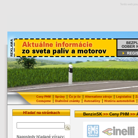
Tento web pou
|
|
|
|
|
Ceny PHM
Správy
Čo je čo
Alternatívne zdroje
Legislatíva
Z
|
|
|
|
Cestujeme
Diaľničné známky
Autosalóny
História automobiliek
Hľadať na stránkach
BenzinSK
>>
Ceny PHM
>>
Naposledy hľadané výrazy: