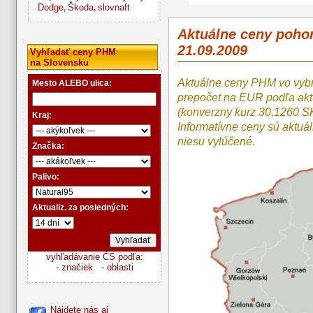
Dodge
Škoda
slovnaft
,
,
Aktuálne ceny poho
21.09.2009
Vyhľadať ceny PHM
na Slovensku
Aktuálne ceny PHM vo vyb
Mesto ALEBO ulica:
prepočet na EUR podľa a
(konverzny kurz 30,1260 S
Kraj:
Informatívne ceny sú aktuá
niesu vylúčené.
Značka:
Palivo:
Aktualiz. za posledných:
vyhľadávanie ČS podľa:
- značiek
- oblasti
Nájdete nás aj