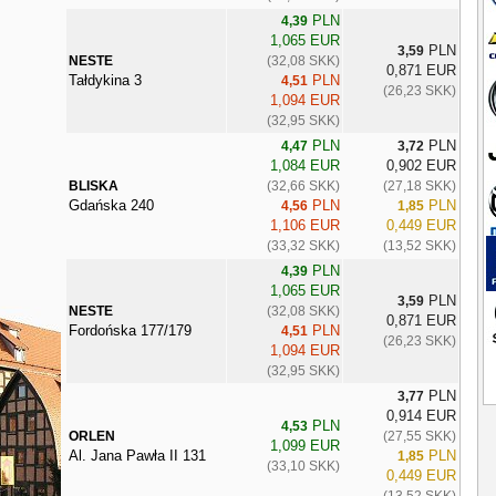
PLN
4,39
1,065 EUR
PLN
3,59
NESTE
(32,08 SKK)
0,871 EUR
Tałdykina 3
PLN
4,51
(26,23 SKK)
1,094 EUR
(32,95 SKK)
PLN
PLN
4,47
3,72
1,084 EUR
0,902 EUR
BLISKA
(32,66 SKK)
(27,18 SKK)
Gdańska 240
PLN
PLN
4,56
1,85
1,106 EUR
0,449 EUR
(33,32 SKK)
(13,52 SKK)
PLN
4,39
1,065 EUR
PLN
3,59
NESTE
(32,08 SKK)
0,871 EUR
Fordońska 177/179
PLN
4,51
(26,23 SKK)
1,094 EUR
(32,95 SKK)
PLN
3,77
0,914 EUR
PLN
4,53
ORLEN
(27,55 SKK)
1,099 EUR
Al. Jana Pawła II 131
PLN
1,85
(33,10 SKK)
0,449 EUR
(13,52 SKK)