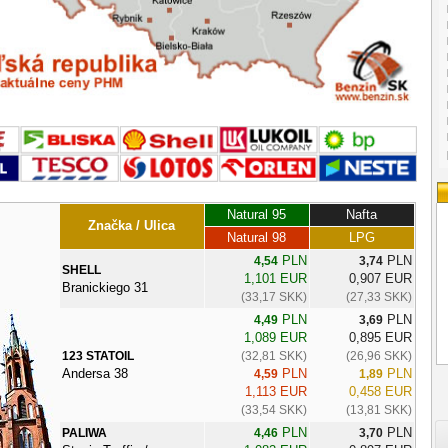
Natural 95
Nafta
Značka / Ulica
Natural 98
LPG
PLN
PLN
4,54
3,74
SHELL
1,101 EUR
0,907 EUR
Branickiego 31
(33,17 SKK)
(27,33 SKK)
PLN
PLN
4,49
3,69
1,089 EUR
0,895 EUR
123 STATOIL
(32,81 SKK)
(26,96 SKK)
Andersa 38
PLN
PLN
4,59
1,89
1,113 EUR
0,458 EUR
(33,54 SKK)
(13,81 SKK)
PLN
PLN
PALIWA
4,46
3,70