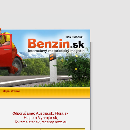
Mapa stránok
Austria.sk
Flora.sk
Odporúčame:
,
,
Hrajte-a-Vyhrajte.sk
,
Kvizmajster.sk
recepty.rezz.eu
,