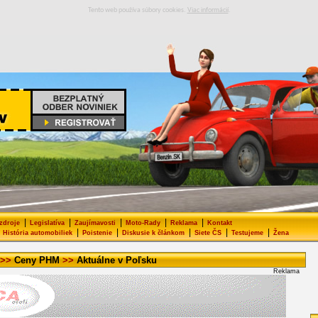
Tento web používa súbory cookies.
Viac informácií
.
|
|
|
|
|
 zdroje
Legislatíva
Zaujímavosti
Moto-Rady
Reklama
Kontakt
|
|
|
|
|
História automobiliek
Poistenie
Diskusie k článkom
Siete ČS
Testujeme
Žena
>>
Ceny PHM
>>
Aktuálne v Poľsku
Reklama