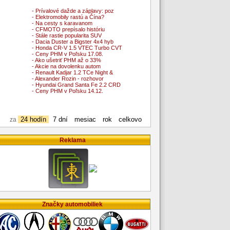
- Prívalové dažde a záplavy: poz
- Elektromobily rastú a Čína?
- Na cesty s karavanom
- CFMOTO prepísalo históriu
- Stále rastie popularita SUV
- Dacia Duster a Bigster 4x4 hyb
- Honda CR-V 1.5 VTEC Turbo CVT
- Ceny PHM v Poľsku 17.08.
- Ako ušetriť PHM až o 33%
- Akcie na dovolenku autom
- Renault Kadjar 1.2 TCe Night &
- Alexander Rozin - rozhovor
- Hyundai Grand Santa Fe 2.2 CRD
- Ceny PHM v Poľsku 14.12.
24 hodín
7 dní
mesiac
rok
celkovo
za
Reklama
Značky automobiliek