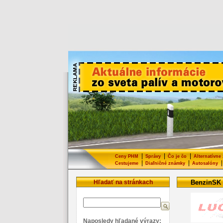
|
|
|
Ceny PHM
Správy
Čo je čo
Alternatívne
|
|
|
Cestujeme
Diaľničné známky
Autosalóny
Hľadať na stránkach
BenzinSK
Naposledy hľadané výrazy: