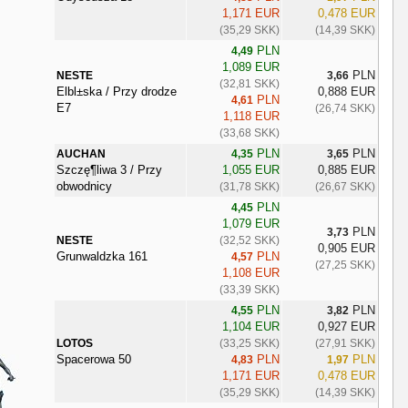
1,171 EUR
0,478 EUR
(35,29 SKK)
(14,39 SKK)
PLN
4,49
1,089 EUR
PLN
NESTE
3,66
(32,81 SKK)
Elbl±ska / Przy drodze
0,888 EUR
PLN
4,61
E7
(26,74 SKK)
1,118 EUR
(33,68 SKK)
PLN
PLN
AUCHAN
4,35
3,65
Szczę¶liwa 3 / Przy
1,055 EUR
0,885 EUR
obwodnicy
(31,78 SKK)
(26,67 SKK)
PLN
4,45
1,079 EUR
PLN
3,73
NESTE
(32,52 SKK)
0,905 EUR
Grunwaldzka 161
PLN
4,57
(27,25 SKK)
1,108 EUR
(33,39 SKK)
PLN
PLN
4,55
3,82
1,104 EUR
0,927 EUR
LOTOS
(33,25 SKK)
(27,91 SKK)
Spacerowa 50
PLN
PLN
4,83
1,97
1,171 EUR
0,478 EUR
(35,29 SKK)
(14,39 SKK)