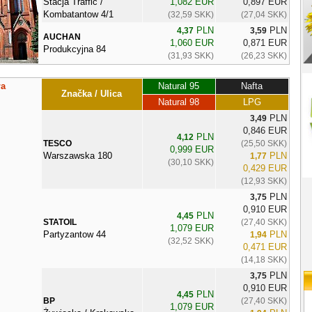
Stacja Traffic /
1,082 EUR
0,897 EUR
Kombatantow 4/1
(32,59 SKK)
(27,04 SKK)
PLN
PLN
4,37
3,59
AUCHAN
1,060 EUR
0,871 EUR
Produkcyjna 84
(31,93 SKK)
(26,23 SKK)
ła
Natural 95
Nafta
Značka / Ulica
Natural 98
LPG
PLN
3,49
0,846 EUR
PLN
4,12
TESCO
(25,50 SKK)
0,999 EUR
Warszawska 180
PLN
1,77
(30,10 SKK)
0,429 EUR
(12,93 SKK)
PLN
3,75
0,910 EUR
PLN
4,45
STATOIL
(27,40 SKK)
1,079 EUR
Partyzantow 44
PLN
1,94
(32,52 SKK)
0,471 EUR
(14,18 SKK)
PLN
3,75
0,910 EUR
PLN
4,45
BP
(27,40 SKK)
1,079 EUR