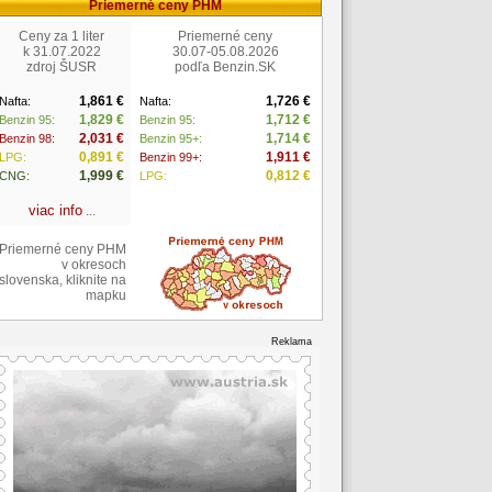
Priemerné ceny PHM
Ceny za 1 liter
Priemerné ceny
k 31.07.2022
30.07-05.08.2026
zdroj ŠUSR
podľa Benzin.SK
1,861 €
1,726 €
Nafta:
Nafta:
1,829 €
1,712 €
Benzin 95:
Benzin 95:
2,031 €
1,714 €
Benzin 98:
Benzin 95+:
0,891 €
1,911 €
LPG:
Benzin 99+:
1,999 €
0,812 €
CNG:
LPG:
viac info
...
Priemerné ceny PHM
v okresoch
slovenska, kliknite na
mapku
Reklama