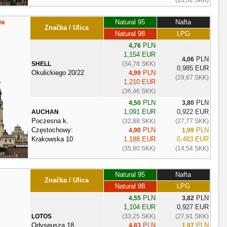
wa
Natural 95
Nafta
Značka / Ulica
Natural 98
LPG
PLN
4,76
1,154 EUR
PLN
4,06
SHELL
(34,78 SKK)
0,985 EUR
Okulickiego 20/22
PLN
4,99
(29,67 SKK)
1,210 EUR
(36,46 SKK)
PLN
PLN
4,50
3,80
1,091 EUR
0,922 EUR
AUCHAN
Poczesna k.
(32,88 SKK)
(27,77 SKK)
Częstochowy:
PLN
PLN
4,90
1,99
Krakowska 10
1,188 EUR
0,483 EUR
(35,80 SKK)
(14,54 SKK)
Natural 95
Nafta
Značka / Ulica
Natural 98
LPG
PLN
PLN
4,55
3,82
1,104 EUR
0,927 EUR
LOTOS
(33,25 SKK)
(27,91 SKK)
Odyseusza 18
PLN
PLN
4,83
1,97