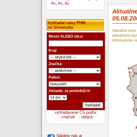
Ac
Ac
Ac
,
,
Aktuáln
05.08.20
Vyhľadať ceny PHM
na Slovensku
Aktuálne ceny
aktuálneho k
Mesto ALEBO ulica:
Informatívne c
Kraj:
Značka:
Palivo:
Aktualiz. za posledných:
vyhľadávanie ČS podľa:
- značiek
- oblasti
Nájdete nás aj