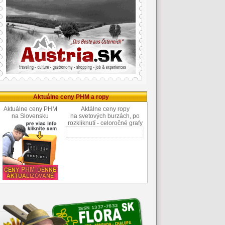
Aktuálne ceny PHM a ropy
Aktuálne ceny PHM
Aktálne ceny ropy
na Slovensku
na svetových burzách, po
rozkliknutí - celoročné grafy