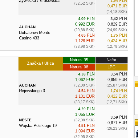
Żywiecka / Krakowska
PLN
1,94
(32,52 SKK)
0,471 EUR
(14,18 SKK)
PLN
PLN
4,09
3,42
0,992 EUR
0,829 EUR
AUCHAN
(29,88 SKK)
(24,99 SKK)
Bohaterow Monte
PLN
PLN
4,65
1,75
Casino 433
1,128 EUR
0,424 EUR
(33,98 SKK)
(12,79 SKK)
Natural 95
Nafta
Značka / Ulica
Natural 98
LPG
PLN
PLN
4,38
3,54
1,062 EUR
0,859 EUR
AUCHAN
(32,00 SKK)
(25,87 SKK)
Rejewskiego 3
PLN
PLN
4,54
1,74
1,101 EUR
0,422 EUR
(33,17 SKK)
(12,71 SKK)
PLN
4,39
1,065 EUR
PLN
3,59
NESTE
(32,08 SKK)
0,871 EUR
Wojska Polskiego 19
PLN
4,51
(26,23 SKK)
1,094 EUR
(32,95 SKK)