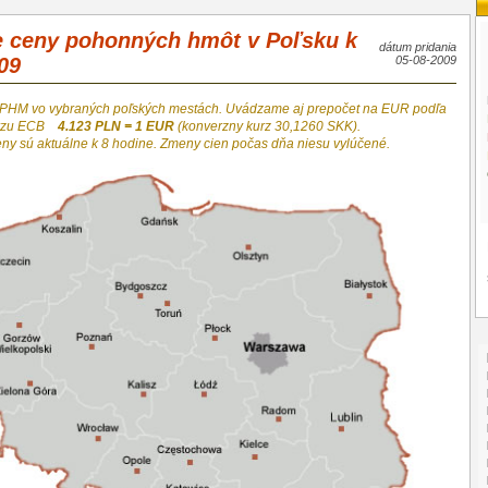
e ceny pohonných hmôt v Poľsku k
dátum pridania
09
05-08-2009
 PHM vo vybraných poľských mestách. Uvádzame aj prepočet na EUR podľa
urzu ECB
4.123 PLN = 1 EUR
(konverzny kurz 30,1260 SKK).
eny sú aktuálne k 8 hodine. Zmeny cien počas dňa niesu vylúčené.