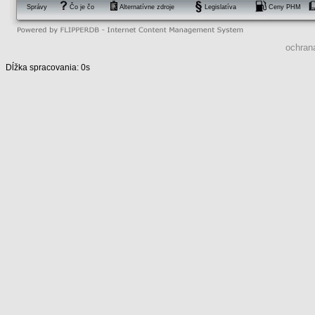
Správy
Čo je čo
Alternatívne zdroje
Legislatíva
Ceny PHM
ochran
Dĺžka spracovania: 0s