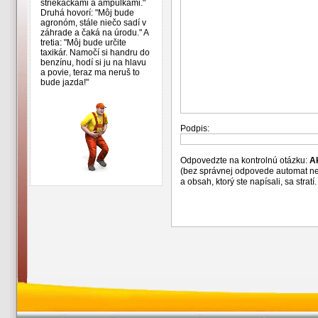
striekačkami a ampulkami."
Druhá hovorí: "Môj bude
agronóm, stále niečo sadí v
záhrade a čaká na úrodu." A
tretia: "Môj bude určite
taxikár. Namočí si handru do
benzínu, hodí si ju na hlavu
a povie, teraz ma neruš to
bude jazda!"
Podpis:
Odpovedzte na kontrolnú otázku:
A
(bez správnej odpovede automat n
a obsah, ktorý ste napísali, sa str