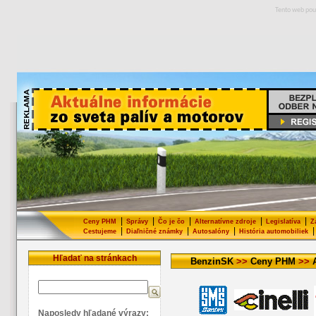
Tento web pou
|
|
|
|
|
Ceny PHM
Správy
Čo je čo
Alternatívne zdroje
Legislatíva
Z
|
|
|
|
Cestujeme
Diaľničné známky
Autosalóny
História automobiliek
Hľadať na stránkach
BenzinSK
>>
Ceny PHM
>>
Naposledy hľadané výrazy: