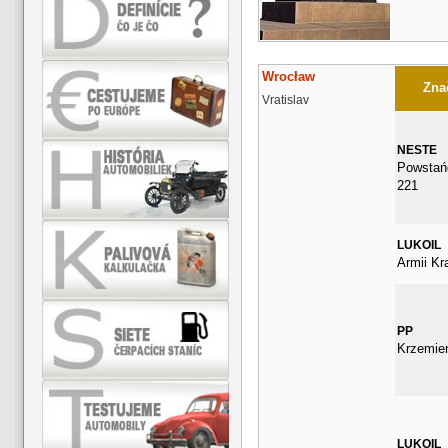
Wrocław
Znač
Vratislav
NESTE
Powstańc
221
LUKOIL
Armii Kr
PP
Krzemie
LUKOIL