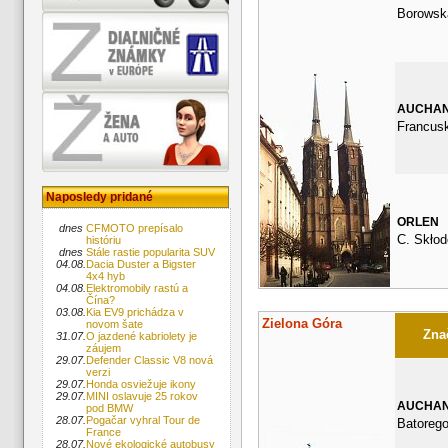
Borowsk
AUCHA
Francus
Naposledy pridané
ORLEN
dnes
CFMOTO prepísalo
C. Skłod
históriu
dnes
Stále rastie popularita SUV
04.08.
Dacia Duster a Bigster
4x4 hyb
04.08.
Elektromobily rastú a
Čína?
03.08.
Kia EV9 prichádza v
Zielona Góra
novom šate
Znač
31.07.
O jazdené kabriolety je
záujem
29.07.
Defender Classic V8 nová
verzi
29.07.
Honda osviežuje ikony
29.07.
MINI oslavuje 25 rokov
AUCHA
pod BMW
28.07.
Pogačar vyhral Tour de
Batorego
France
28.07.
Nové ekologické autobusy