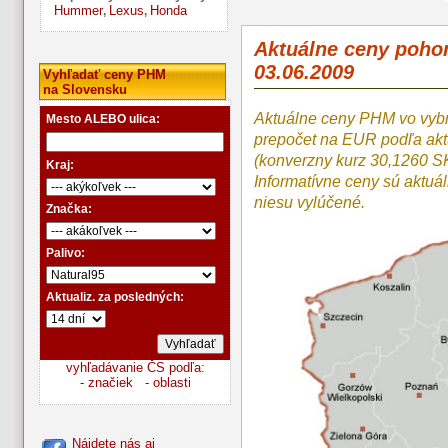
Hummer
Lexus
Honda
,
,
Aktuálne ceny poho
03.06.2009
Vyhľadať ceny PHM
na Slovensku
Aktuálne ceny PHM vo vyb
Mesto ALEBO ulica:
prepočet na EUR podľa a
(konverzny kurz 30,1260 S
Kraj:
Informatívne ceny sú aktuá
niesu vylúčené.
Značka:
Palivo:
Aktualiz. za posledných:
vyhľadávanie ČS podľa:
- značiek
- oblasti
Nájdete nás aj