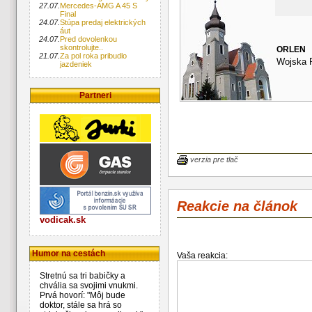
27.07.
Mercedes-AMG A 45 S
Final
24.07.
Stúpa predaj elektrických
áut
24.07.
Pred dovolenkou
skontrolujte..
ORLEN
21.07.
Za pol roka pribudlo
Wojska P
jazdeniek
Partneri
verzia pre tlač
Reakcie na článok
vodicak.sk
Humor na cestách
Vaša reakcia:
Stretnú sa tri babičky a
chvália sa svojimi vnukmi.
Prvá hovorí: "Môj bude
doktor, stále sa hrá so