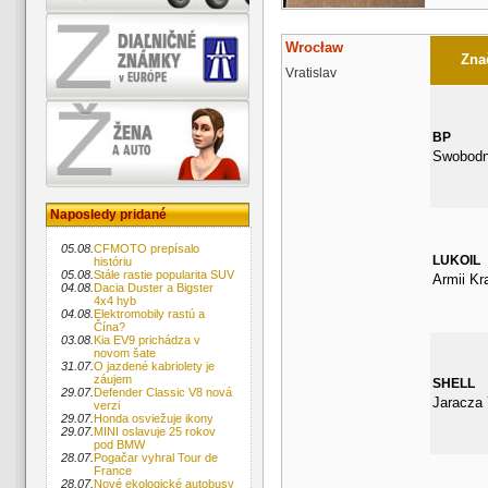
Wrocław
Znač
Vratislav
BP
Swobodn
Naposledy pridané
05.08.
CFMOTO prepísalo
LUKOIL
históriu
05.08.
Stále rastie popularita SUV
Armii Kr
04.08.
Dacia Duster a Bigster
4x4 hyb
04.08.
Elektromobily rastú a
Čína?
03.08.
Kia EV9 prichádza v
novom šate
31.07.
O jazdené kabriolety je
záujem
SHELL
29.07.
Defender Classic V8 nová
Jaracza 
verzi
29.07.
Honda osviežuje ikony
29.07.
MINI oslavuje 25 rokov
pod BMW
28.07.
Pogačar vyhral Tour de
France
28.07.
Nové ekologické autobusy