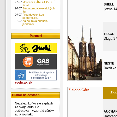
27.07.
Mercedes-AMG A 45 S
SHELL
Final
24.07.
Stúpa predaj elektrických
¦lężna 1
áut
24.07.
Pred dovolenkou
skontrolujte..
21.07.
Za pol roka pribudlo
jazdeniek
TESCO
Partneri
Długa 37
NESTE
Bardzka
vodicak.sk
Zielona Góra
Znač
Humor na cestách
Nezáleží koľko ste zaplatili
za svoje auto. Po
zošrotovaní vyzerajú všetky
AUCHA
autá rovnako.
Batorego