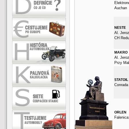
Elektron
Auchan
NESTE
Al. Jero
CH Redu
MAKRO
Al. Jero
Przy Ma
STATOIL
Conrada
ORLEN
Falenica