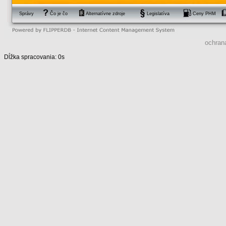
Správy
Čo je čo
Alternatívne zdroje
Legislatíva
Ceny PHM
ochran
Dĺžka spracovania: 0s