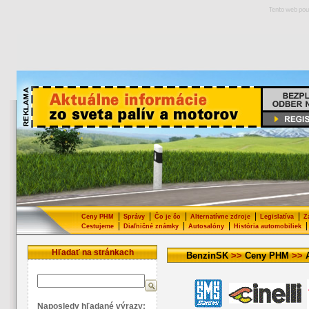
Tento web pou
|
|
|
|
|
Ceny PHM
Správy
Čo je čo
Alternatívne zdroje
Legislatíva
Z
|
|
|
|
Cestujeme
Diaľničné známky
Autosalóny
História automobiliek
Hľadať na stránkach
BenzinSK
>>
Ceny PHM
>>
Naposledy hľadané výrazy: