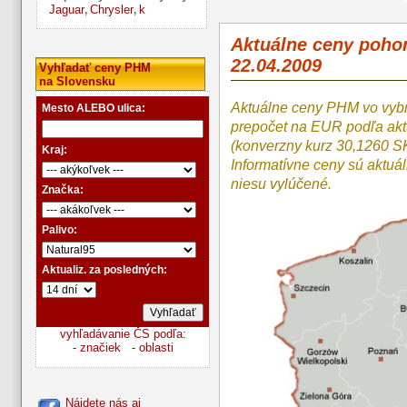
Jaguar
Chrysler
k
,
,
Aktuálne ceny poho
22.04.2009
Vyhľadať ceny PHM
na Slovensku
Aktuálne ceny PHM vo vyb
Mesto ALEBO ulica:
prepočet na EUR podľa a
(konverzny kurz 30,1260 S
Kraj:
Informatívne ceny sú aktuá
niesu vylúčené.
Značka:
Palivo:
Aktualiz. za posledných:
vyhľadávanie ČS podľa:
- značiek
- oblasti
Nájdete nás aj