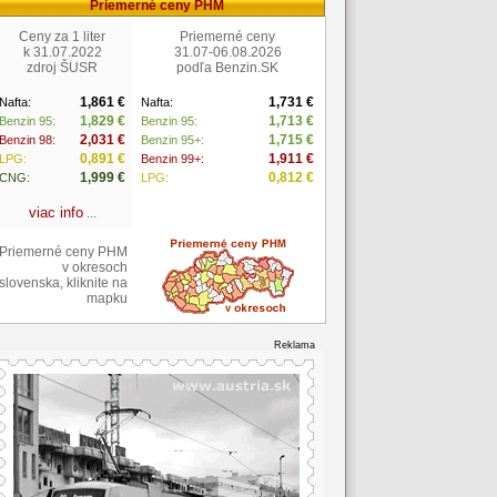
Priemerné ceny PHM
Ceny za 1 liter
Priemerné ceny
k 31.07.2022
31.07-06.08.2026
zdroj ŠUSR
podľa Benzin.SK
1,861 €
1,731 €
Nafta:
Nafta:
1,829 €
1,713 €
Benzin 95:
Benzin 95:
2,031 €
1,715 €
Benzin 98:
Benzin 95+:
0,891 €
1,911 €
LPG:
Benzin 99+:
1,999 €
0,812 €
CNG:
LPG:
viac info
...
Priemerné ceny PHM
v okresoch
slovenska, kliknite na
mapku
Reklama