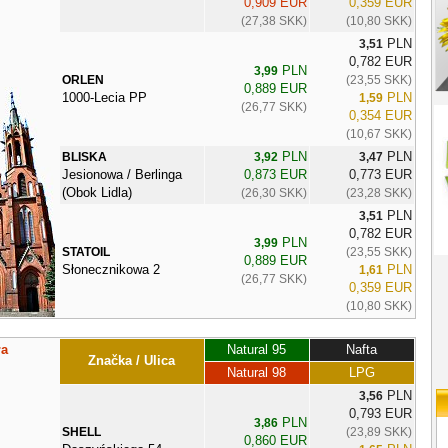
0,909 EUR
0,359 EUR
(27,38 SKK)
(10,80 SKK)
PLN
3,51
0,782 EUR
PLN
3,99
ORLEN
(23,55 SKK)
0,889 EUR
1000-Lecia PP
PLN
1,59
(26,77 SKK)
0,354 EUR
(10,67 SKK)
PLN
PLN
BLISKA
3,92
3,47
Jesionowa / Berlinga
0,873 EUR
0,773 EUR
(Obok Lidla)
(26,30 SKK)
(23,28 SKK)
PLN
3,51
0,782 EUR
PLN
3,99
STATOIL
(23,55 SKK)
0,889 EUR
Słonecznikowa 2
PLN
1,61
(26,77 SKK)
0,359 EUR
(10,80 SKK)
ła
Natural 95
Nafta
Značka / Ulica
Natural 98
LPG
PLN
3,56
0,793 EUR
PLN
3,86
SHELL
(23,89 SKK)
0,860 EUR