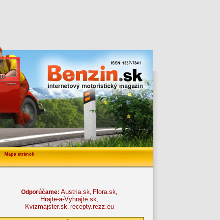
Mapa stránok
Austria.sk
Flora.sk
Odporúčame:
,
,
Hrajte-a-Vyhrajte.sk
,
Kvizmajster.sk
recepty.rezz.eu
,