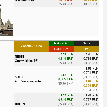
(25,43 SKK)
(10,53 SKK)
Natural 95
Nafta
Značka / Ulica
Natural 98
LPG
PLN
PLN
3,79
3,44
NESTE
0,844 EUR
0,766 EUR
Grunwaldzka 161
(25,43 SKK)
(23,08 SKK)
PLN
3,55
0,791 EUR
PLN
3,84
SHELL
(23,82 SKK)
0,855 EUR
Al. Rzeczpospolitej 8
PLN
1,69
(25,76 SKK)
0,376 EUR
(11,34 SKK)
PLN
PLN
3,79
3,49
0,844 EUR
0,777 EUR
ORLEN
(25,43 SKK)
(23,42 SKK)