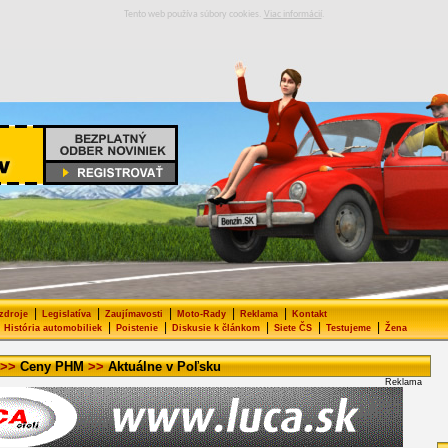
Tento web používa súbory cookies.
Viac informácií
.
|
|
|
|
|
 zdroje
Legislatíva
Zaujímavosti
Moto-Rady
Reklama
Kontakt
|
|
|
|
|
História automobiliek
Poistenie
Diskusie k článkom
Siete ČS
Testujeme
Žena
>>
Ceny PHM
>>
Aktuálne v Poľsku
Reklama