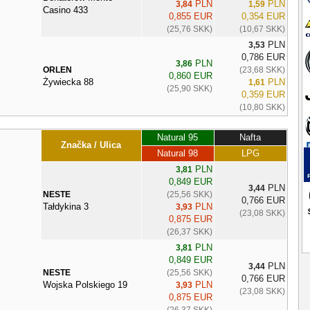
PLN
PLN
3,84
1,59
Casino 433
0,855 EUR
0,354 EUR
(25,76 SKK)
(10,67 SKK)
PLN
3,53
0,786 EUR
PLN
3,86
ORLEN
(23,68 SKK)
0,860 EUR
Żywiecka 88
PLN
1,61
(25,90 SKK)
0,359 EUR
(10,80 SKK)
Natural 95
Nafta
Značka / Ulica
Natural 98
LPG
PLN
3,81
0,849 EUR
PLN
3,44
NESTE
(25,56 SKK)
0,766 EUR
Tałdykina 3
PLN
3,93
(23,08 SKK)
0,875 EUR
(26,37 SKK)
PLN
3,81
0,849 EUR
PLN
3,44
NESTE
(25,56 SKK)
0,766 EUR
Wojska Polskiego 19
PLN
3,93
(23,08 SKK)
0,875 EUR
(26,37 SKK)