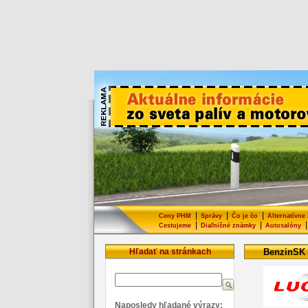
|
|
|
Ceny PHM
Správy
Čo je čo
Alternatívne
|
|
|
Cestujeme
Diaľničné známky
Autosalóny
Hľadať na stránkach
BenzinSK
Naposledy hľadané výrazy: