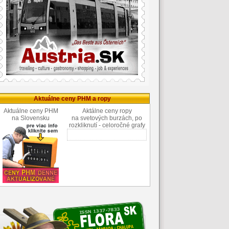
Aktuálne ceny PHM a ropy
Aktuálne ceny PHM
Aktálne ceny ropy
na Slovensku
na svetových burzách, po
rozkliknutí - celoročné grafy