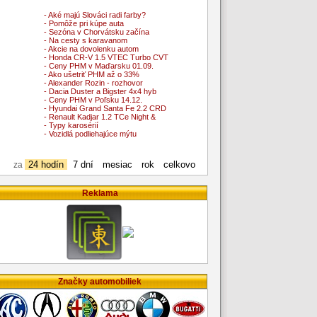
- Aké majú Slováci radi farby?
- Pomôže pri kúpe auta
- Sezóna v Chorvátsku začína
- Na cesty s karavanom
- Akcie na dovolenku autom
- Honda CR-V 1.5 VTEC Turbo CVT
- Ceny PHM v Maďarsku 01.09.
- Ako ušetriť PHM až o 33%
- Alexander Rozin - rozhovor
- Dacia Duster a Bigster 4x4 hyb
- Ceny PHM v Poľsku 14.12.
- Hyundai Grand Santa Fe 2.2 CRD
- Renault Kadjar 1.2 TCe Night &
- Typy karosérií
- Vozidlá podliehajúce mýtu
24 hodín
7 dní
mesiac
rok
celkovo
za
Reklama
Značky automobiliek