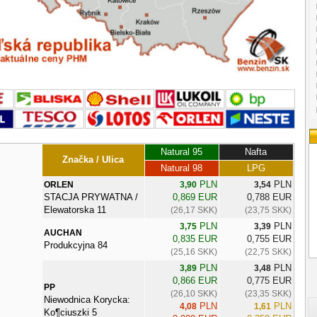
Natural 95
Nafta
Značka / Ulica
Natural 98
LPG
PLN
PLN
ORLEN
3,90
3,54
STACJA PRYWATNA /
0,869 EUR
0,788 EUR
Elewatorska 11
(26,17 SKK)
(23,75 SKK)
PLN
PLN
3,75
3,39
AUCHAN
0,835 EUR
0,755 EUR
Produkcyjna 84
(25,16 SKK)
(22,75 SKK)
PLN
PLN
3,89
3,48
0,866 EUR
0,775 EUR
PP
(26,10 SKK)
(23,35 SKK)
Niewodnica Korycka:
PLN
PLN
4,08
1,61
Ko¶ciuszki 5