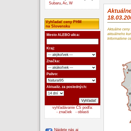
Subaru
Ac
W
,
,
Aktuáln
18.03.20
Vyhľadať ceny PHM
na Slovensku
Aktuálne ceny
aktuálneho k
Mesto ALEBO ulica:
Informatívne c
Kraj:
Značka:
Palivo:
Aktualiz. za posledných:
vyhľadávanie ČS podľa:
- značiek
- oblasti
Nájdete nás aj