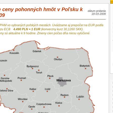
e ceny pohonných hmôt v Poľsku k
dátum pridania
09
18-03-2009
 PHM vo vybraných poľských mestách. Uvádzame aj prepočet na EUR podľa
urzu ECB
4.490 PLN = 1 EUR
(konverzny kurz 30,1260 SKK).
eny sú aktuálne k 9 hodine. Zmeny cien počas dňa niesu vylúčené.