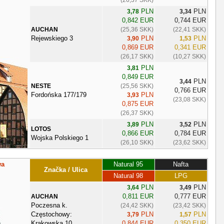
PLN
PLN
3,78
3,34
0,842 EUR
0,744 EUR
AUCHAN
(25,36 SKK)
(22,41 SKK)
Rejewskiego 3
PLN
PLN
3,90
1,53
0,869 EUR
0,341 EUR
(26,17 SKK)
(10,27 SKK)
PLN
3,81
0,849 EUR
PLN
3,44
NESTE
(25,56 SKK)
0,766 EUR
Fordońska 177/179
PLN
3,93
(23,08 SKK)
0,875 EUR
(26,37 SKK)
PLN
PLN
3,89
3,52
LOTOS
0,866 EUR
0,784 EUR
Wojska Polskiego 1
(26,10 SKK)
(23,62 SKK)
wa
Natural 95
Nafta
Značka / Ulica
Natural 98
LPG
PLN
PLN
3,64
3,49
0,811 EUR
0,777 EUR
AUCHAN
Poczesna k.
(24,42 SKK)
(23,42 SKK)
Częstochowy:
PLN
PLN
3,79
1,57
Krakowska 10
0,844 EUR
0,350 EUR