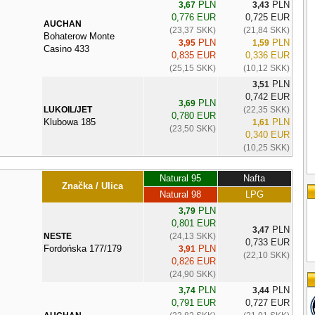
PLN
PLN
3,67
3,43
0,776 EUR
0,725 EUR
AUCHAN
(23,37 SKK)
(21,84 SKK)
Bohaterow Monte
PLN
PLN
3,95
1,59
Casino 433
0,835 EUR
0,336 EUR
(25,15 SKK)
(10,12 SKK)
PLN
3,51
0,742 EUR
PLN
3,69
LUKOIL/JET
(22,35 SKK)
0,780 EUR
Klubowa 185
PLN
1,61
(23,50 SKK)
0,340 EUR
(10,25 SKK)
Natural 95
Nafta
Značka / Ulica
Natural 98
LPG
PLN
3,79
0,801 EUR
PLN
3,47
NESTE
(24,13 SKK)
0,733 EUR
Fordońska 177/179
PLN
3,91
(22,10 SKK)
0,826 EUR
(24,90 SKK)
PLN
PLN
3,74
3,44
0,791 EUR
0,727 EUR