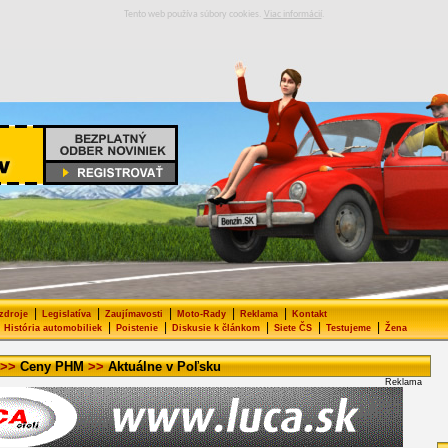
Tento web používa súbory cookies.
Viac informácií
.
|
|
|
|
|
 zdroje
Legislatíva
Zaujímavosti
Moto-Rady
Reklama
Kontakt
|
|
|
|
|
História automobiliek
Poistenie
Diskusie k článkom
Siete ČS
Testujeme
Žena
>>
Ceny PHM
>>
Aktuálne v Poľsku
Reklama