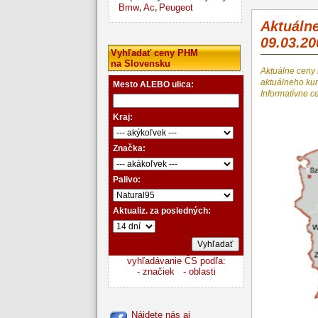
Bmw
Ac
Peugeot
,
,
Aktuáln
09.03.20
Vyhľadať ceny PHM
na Slovensku
Aktuálne ceny
aktuálneho k
Mesto ALEBO ulica:
Informatívne c
Kraj:
Značka:
Palivo:
Aktualiz. za posledných:
vyhľadávanie ČS podľa:
- značiek
- oblasti
Nájdete nás aj