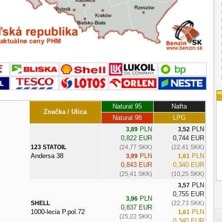
Natural 95
Nafta
Značka / Ulica
Natural 98
LPG
PLN
PLN
3,89
3,52
0,822 EUR
0,744 EUR
123 STATOIL
(24,77 SKK)
(22,41 SKK)
Andersa 38
PLN
PLN
3,99
1,61
0,843 EUR
0,340 EUR
(25,41 SKK)
(10,25 SKK)
PLN
3,57
0,755 EUR
PLN
3,96
SHELL
(22,73 SKK)
0,837 EUR
1000-lecia P.pol.72
PLN
1,61
(25,22 SKK)
0,340 EUR