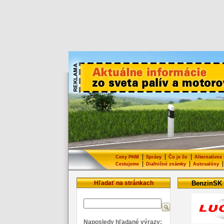
|
|
|
Ceny PHM
Správy
Čo je čo
Alternatívne
|
|
|
Cestujeme
Diaľničné známky
Autosalóny
Hľadať na stránkach
BenzinSK
Naposledy hľadané výrazy: