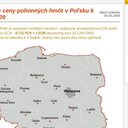
e ceny pohonných hmôt v Poľsku k
dátum pridania
09
09-03-2009
 PHM vo vybraných poľských mestách. Uvádzame aj prepočet na EUR podľa
urzu ECB
4.731 PLN = 1 EUR
(konverzny kurz 30,1260 SKK).
eny sú aktuálne k 9 hodine. Zmeny cien počas dňa niesu vylúčené.