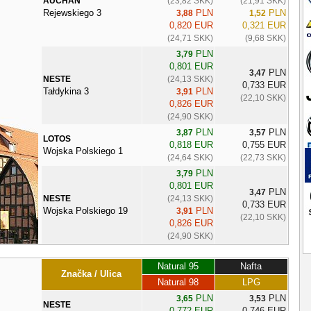
AUCHAN
(23,82 SKK)
(21,91 SKK)
Rejewskiego 3
PLN
PLN
3,88
1,52
0,820 EUR
0,321 EUR
(24,71 SKK)
(9,68 SKK)
PLN
3,79
0,801 EUR
PLN
3,47
NESTE
(24,13 SKK)
0,733 EUR
Tałdykina 3
PLN
3,91
(22,10 SKK)
0,826 EUR
(24,90 SKK)
PLN
PLN
3,87
3,57
LOTOS
0,818 EUR
0,755 EUR
Wojska Polskiego 1
(24,64 SKK)
(22,73 SKK)
PLN
3,79
0,801 EUR
PLN
3,47
NESTE
(24,13 SKK)
0,733 EUR
Wojska Polskiego 19
PLN
3,91
(22,10 SKK)
0,826 EUR
(24,90 SKK)
Natural 95
Nafta
Značka / Ulica
Natural 98
LPG
PLN
PLN
3,65
3,53
NESTE
0,772 EUR
0,746 EUR