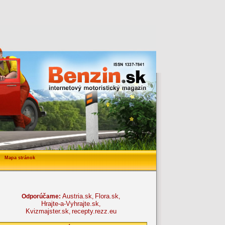
Mapa stránok
Austria.sk
Flora.sk
Odporúčame:
,
,
Hrajte-a-Vyhrajte.sk
,
Kvizmajster.sk
recepty.rezz.eu
,