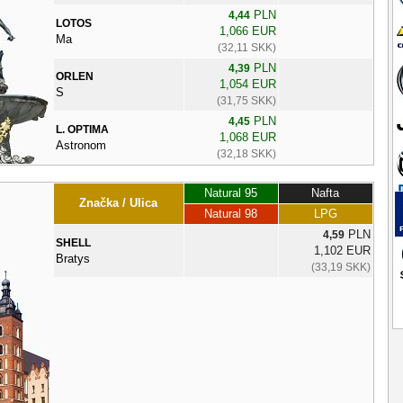
PLN
4,44
LOTOS
1,066 EUR
Ma
(32,11 SKK)
PLN
4,39
ORLEN
1,054 EUR
S
(31,75 SKK)
PLN
4,45
L. OPTIMA
1,068 EUR
Astronom
(32,18 SKK)
Natural 95
Nafta
Značka / Ulica
Natural 98
LPG
PLN
4,59
SHELL
1,102 EUR
Bratys
(33,19 SKK)