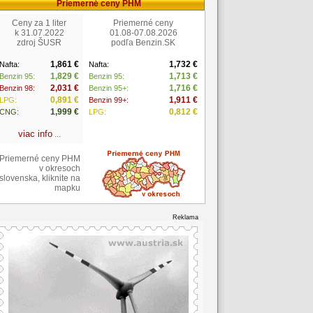
Priemerné ceny PHM
Ceny za 1 liter
Priemerné ceny
k 31.07.2022
01.08-07.08.2026
zdroj ŠUSR
podľa Benzin.SK
1,861 €
1,732 €
Nafta:
Nafta:
1,829 €
1,713 €
Benzin 95:
Benzin 95:
2,031 €
1,716 €
Benzin 98:
Benzin 95+:
0,891 €
1,911 €
LPG:
Benzin 99+:
1,999 €
0,812 €
CNG:
LPG:
viac info
...
Priemerné ceny PHM
v okresoch
slovenska, kliknite na
mapku
Reklama