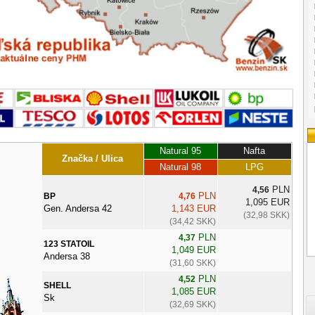
Natural 95
Nafta
Značka / Ulica
Natural 98
LPG
PLN
4,56
PLN
BP
4,76
1,095 EUR
Gen. Andersa 42
1,143 EUR
(32,98 SKK)
(34,42 SKK)
PLN
4,37
123 STATOIL
1,049 EUR
Andersa 38
(31,60 SKK)
PLN
4,52
SHELL
1,085 EUR
Sk
(32,69 SKK)