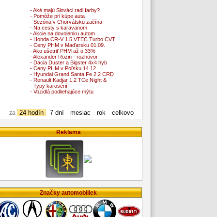
- Aké majú Slováci radi farby?
- Pomôže pri kúpe auta
- Sezóna v Chorvátsku začína
- Na cesty s karavanom
- Akcie na dovolenku autom
- Honda CR-V 1.5 VTEC Turbo CVT
- Ceny PHM v Maďarsku 01.09.
- Ako ušetriť PHM až o 33%
- Alexander Rozin - rozhovor
- Dacia Duster a Bigster 4x4 hyb
- Ceny PHM v Poľsku 14.12.
- Hyundai Grand Santa Fe 2.2 CRD
- Renault Kadjar 1.2 TCe Night &
- Typy karosérií
- Vozidlá podliehajúce mýtu
24 hodín
7 dní
mesiac
rok
celkovo
za
Reklama
Značky automobiliek