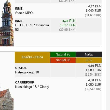
(31,24 SKK)
PLN
4,37
INNE
1,049 EUR
Stacja MPO-
(31,60 SKK)
PLN
INNE
4,28
E.LECLERC / Inflancka
1,027 EUR
53
(30,95 SKK)
Natural 95
Nafta
Značka / Ulica
Natural 98
LPG
PLN
4,50
STATOIL
1,080 EUR
Pstrowskiego 10
(32,54 SKK)
PLN
4,50
CARREFOUR
1,080 EUR
Krasickiego 1B / Olszty
(32,54 SKK)