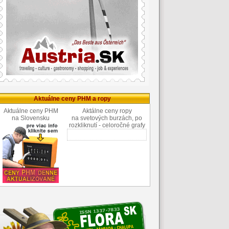
Aktuálne ceny PHM a ropy
Aktuálne ceny PHM
Aktálne ceny ropy
na Slovensku
na svetových burzách, po
rozkliknutí - celoročné grafy