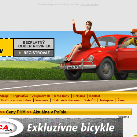
Tento web používa súbory cookies.
Viac informácií
.
|
|
|
|
|
 zdroje
Legislatíva
Zaujímavosti
Moto-Rady
Reklama
Kontakt
|
|
|
|
|
História automobiliek
Poistenie
Diskusie k článkom
Siete ČS
Testujeme
Žena
>>
Ceny PHM
>>
Aktuálne v Poľsku
Reklama