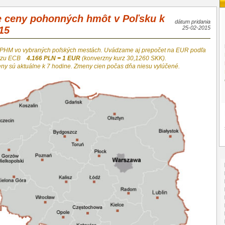
e ceny pohonných hmôt v Poľsku k
dátum pridania
15
25-02-2015
 PHM vo vybraných poľských mestách. Uvádzame aj prepočet na EUR podľa
urzu ECB
4.166 PLN = 1 EUR
(konverzny kurz 30,1260 SKK).
eny sú aktuálne k 7 hodine. Zmeny cien počas dňa niesu vylúčené.