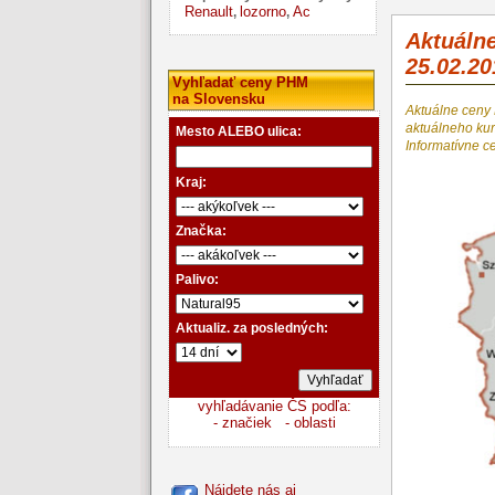
Renault
lozorno
Ac
,
,
Aktuáln
25.02.20
Vyhľadať ceny PHM
na Slovensku
Aktuálne ceny
aktuálneho k
Mesto ALEBO ulica:
Informatívne c
Kraj:
Značka:
Palivo:
Aktualiz. za posledných:
vyhľadávanie ČS podľa:
- značiek
- oblasti
Nájdete nás aj