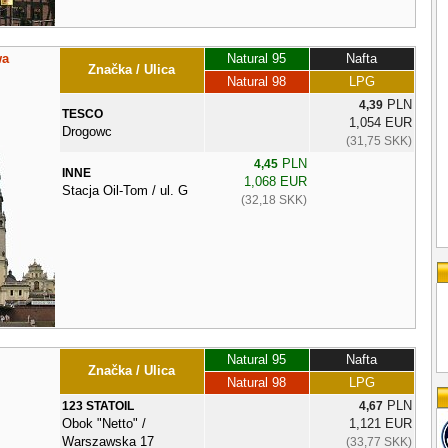
wa
Natural 95
Nafta
Značka / Ulica
Natural 98
LPG
PLN
4,39
TESCO
1,054 EUR
Drogowc
(31,75 SKK)
PLN
4,45
INNE
1,068 EUR
Stacja Oil-Tom / ul. G
(32,18 SKK)
Natural 95
Nafta
Značka / Ulica
Natural 98
LPG
PLN
123 STATOIL
4,67
Obok "Netto" /
1,121 EUR
Warszawska 17
(33,77 SKK)