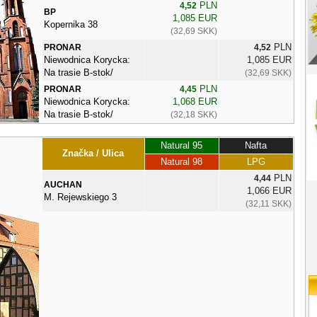
PLN
4,52
BP
1,085 EUR
Kopernika 38
(32,69 SKK)
PLN
PRONAR
4,52
Niewodnica Korycka:
1,085 EUR
Na trasie B-stok/
(32,69 SKK)
PLN
PRONAR
4,45
Niewodnica Korycka:
1,068 EUR
Na trasie B-stok/
(32,18 SKK)
Natural 95
Nafta
Značka / Ulica
Natural 98
LPG
PLN
4,44
AUCHAN
1,066 EUR
M. Rejewskiego 3
(32,11 SKK)