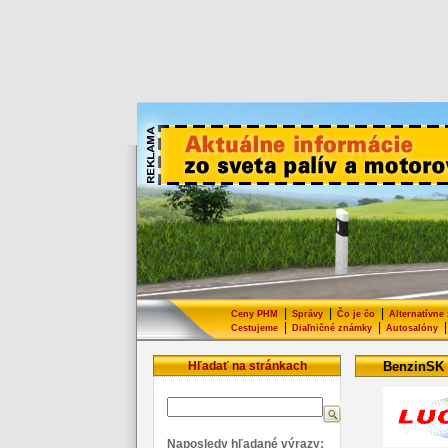
|
|
|
Ceny PHM
Správy
Čo je čo
Alternatívne
|
|
|
Cestujeme
Diaľničné známky
Autosalóny
Hľadať na stránkach
BenzinSK
Naposledy hľadané výrazy: