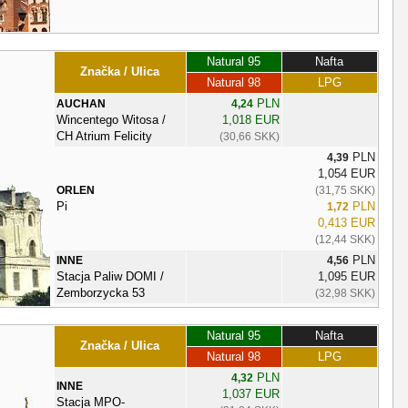
Natural 95
Nafta
Značka / Ulica
Natural 98
LPG
PLN
AUCHAN
4,24
Wincentego Witosa /
1,018 EUR
CH Atrium Felicity
(30,66 SKK)
PLN
4,39
1,054 EUR
ORLEN
(31,75 SKK)
Pi
PLN
1,72
0,413 EUR
(12,44 SKK)
PLN
INNE
4,56
Stacja Paliw DOMI /
1,095 EUR
Zemborzycka 53
(32,98 SKK)
Natural 95
Nafta
Značka / Ulica
Natural 98
LPG
PLN
4,32
INNE
1,037 EUR
Stacja MPO-