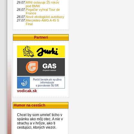
29.07.
MINI oslavuje 25 rokov
pod BMW
28.07.
Pogačar vyhral Tour de
France
28.07.
Nové ekologické autobusy
27.07.
Mercedes-AMG A 45 S
Final
Partneri
vodicak.sk
Humor na cestách
Chcel by som umrieť ticho v
spánku ako môj otec. A nie v
strachu a v hrôze, ako ti
cestujúci, ktorých viezol.