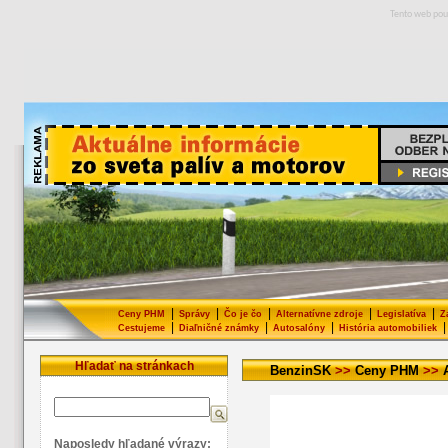
Tento web pou
|
|
|
|
|
Ceny PHM
Správy
Čo je čo
Alternatívne zdroje
Legislatíva
Z
|
|
|
|
Cestujeme
Diaľničné známky
Autosalóny
História automobiliek
Hľadať na stránkach
BenzinSK
>>
Ceny PHM
>>
Naposledy hľadané výrazy: