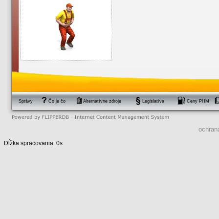
Správy
Čo je čo
Alternatívne zdroje
Legislatíva
Ceny PHM
ochran
Dĺžka spracovania: 0s