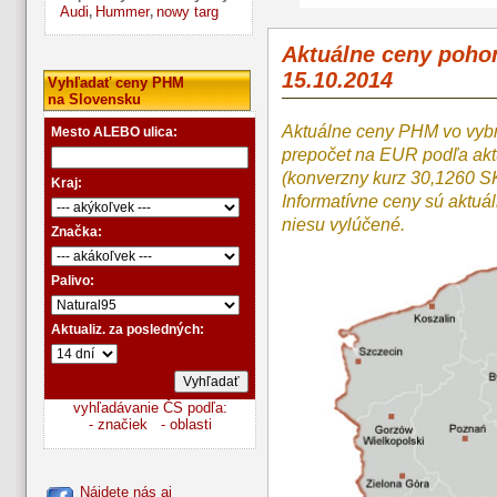
Audi
Hummer
nowy targ
,
,
Aktuálne ceny poho
15.10.2014
Vyhľadať ceny PHM
na Slovensku
Aktuálne ceny PHM vo vyb
Mesto ALEBO ulica:
prepočet na EUR podľa a
(konverzny kurz 30,1260 S
Kraj:
Informatívne ceny sú aktuá
niesu vylúčené.
Značka:
Palivo:
Aktualiz. za posledných:
vyhľadávanie ČS podľa:
- značiek
- oblasti
Nájdete nás aj