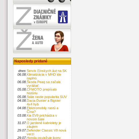
Naposledy pridané
dnes
Servis čínskych áut na SK
06.08.
Klimatizácia v MHD ide
naplno.
06.08.
Škoda Peaq sa začala
vyrábať.
05.08.
CFMOTO prepísalo
históriu
05.08.
Stále rastie popularita SUV
04.08.
Dacia Duster a Bigster
4x4 hyb
04.08.
Elektromobily rastú a
Čína?
03.08.
Kia EV9 prichádza v
novom šate
31.07.
O jazdené kabriolety je
záujem
29.07.
Defender Classic V8 nová
verzi
29.07.
Honda osviežuje ikony