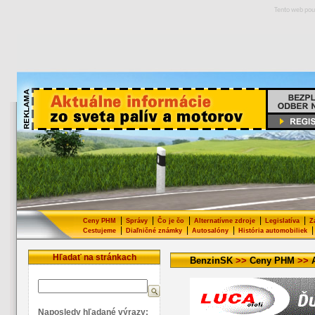
Tento web pou
|
|
|
|
|
Ceny PHM
Správy
Čo je čo
Alternatívne zdroje
Legislatíva
Z
|
|
|
|
Cestujeme
Diaľničné známky
Autosalóny
História automobiliek
Hľadať na stránkach
BenzinSK
>>
Ceny PHM
>>
Naposledy hľadané výrazy: