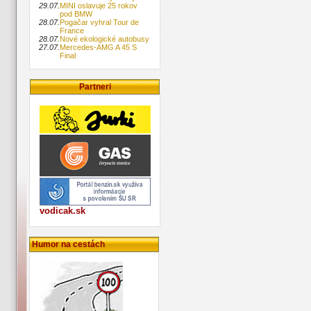
29.07.
MINI oslavuje 25 rokov
pod BMW
28.07.
Pogačar vyhral Tour de
France
28.07.
Nové ekologické autobusy
27.07.
Mercedes-AMG A 45 S
Final
Partneri
vodicak.sk
Humor na cestách