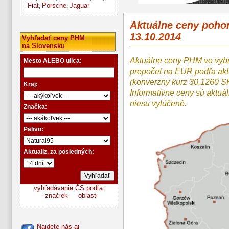
Fiat
Porsche
Jaguar
,
,
Aktuálne ceny poho
13.10.2014
Vyhľadať ceny PHM
na Slovensku
Aktuálne ceny PHM vo vyb
Mesto ALEBO ulica:
prepočet na EUR podľa a
(konverzny kurz 30,1260 S
Kraj:
Informatívne ceny sú aktuá
niesu vylúčené.
Značka:
Palivo:
Aktualiz. za posledných:
vyhľadávanie ČS podľa:
- značiek
- oblasti
Nájdete nás aj