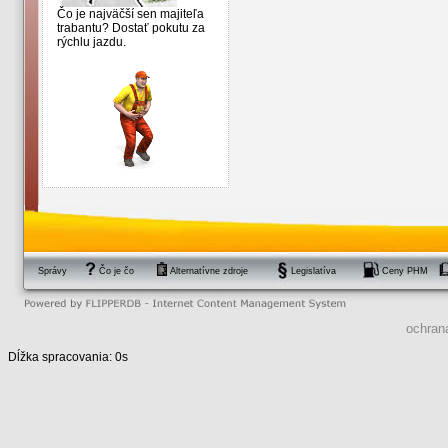
Čo je najväčší sen majiteľa
trabantu? Dostať pokutu za
rýchlu jazdu.
Správy
Čo je čo
Alternatívne zdroje
Legislatíva
Ceny PHM
ochran
Dĺžka spracovania: 0s