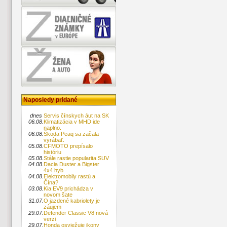
Naposledy pridané
dnes
Servis čínskych áut na SK
06.08.
Klimatizácia v MHD ide
naplno.
06.08.
Škoda Peaq sa začala
vyrábať.
05.08.
CFMOTO prepísalo
históriu
05.08.
Stále rastie popularita SUV
04.08.
Dacia Duster a Bigster
4x4 hyb
04.08.
Elektromobily rastú a
Čína?
03.08.
Kia EV9 prichádza v
novom šate
31.07.
O jazdené kabriolety je
záujem
29.07.
Defender Classic V8 nová
verzi
29.07.
Honda osviežuje ikony