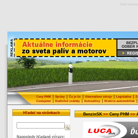
Tento web pou
|
|
|
|
|
Ceny PHM
Správy
Čo je čo
Alternatívne zdroje
Legislatíva
Z
|
|
|
|
Cestujeme
Diaľničné známky
Autosalóny
História automobiliek
Hľadať na stránkach
BenzinSK
>>
Ceny PHM
>>
Naposledy hľadané výrazy: