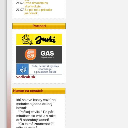
24.07.
Pred dovolenkou
skontrolujte..
21.07.
Za pol roka pribudlo
jazdeniek
Partneri
vodicak.sk
Humor na cestách
Idú sa dve kostry voziť na
motorke a jedna druhej
hovorí:
- "Počkaj chvíľu." Po pár
minútach sa vráti a v ruke
drží náhrobný kameň.
- "Čo to má znamenať?",