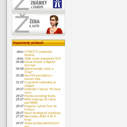
Naposledy pridané
dnes
CFMOTO prepísalo
históriu
dnes
Stále rastie popularita SUV
04.08.
Dacia Duster a Bigster
4x4 hyb
04.08.
Elektromobily rastú a
Čína?
03.08.
Kia EV9 prichádza v
novom šate
31.07.
O jazdené kabriolety je
záujem
29.07.
Defender Classic V8 nová
verzi
29.07.
Honda osviežuje ikony
29.07.
MINI oslavuje 25 rokov
pod BMW
28.07.
Pogačar vyhral Tour de
France
28.07.
Nové ekologické autobusy
27.07.
Mercedes-AMG A 45 S
Final
24.07.
Stúpa predaj elektrických
áut