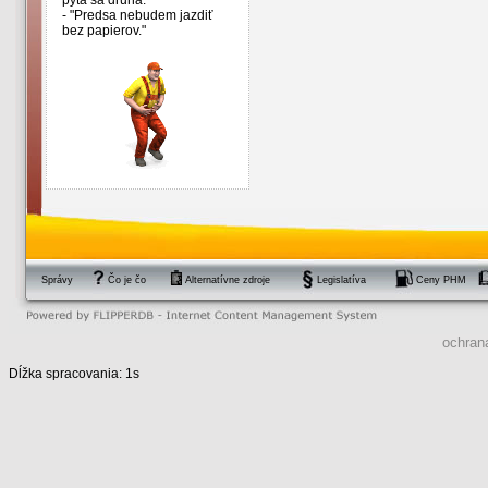
pýta sa druhá.
- "Predsa nebudem jazdiť
bez papierov."
Správy
Čo je čo
Alternatívne zdroje
Legislatíva
Ceny PHM
ochran
Dĺžka spracovania: 1s