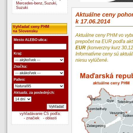
Mercedes-benz
Suzuki
,
,
Suzuki
Aktuálne ceny poh
k 17.06.2014
Vyhľadať ceny PHM
na Slovensku
Aktuálne ceny PHM vo vyb
Mesto ALEBO ulica:
prepočet na EUR podľa a
EUR
(konverzny kurz 30,1
Kraj:
Informatívne ceny sú aktuá
niesu vylúčené.
Značka:
Palivo:
Aktualiz. za posledných:
vyhľadávanie ČS podľa:
- značiek
- oblasti