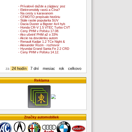
- Prívalové dažde a záplavy: poz
- Elektromobily rastú a Čína?
- Na cesty s karavanom
- CFMOTO prepísalo históriu
- Stále rastie popularita SUV
- Dacia Duster a Bigster 4x4 hyb
- Honda CR-V 1.5 VTEC Turbo CVT
- Ceny PHM v Poľsku 17.08.
- Ako ušetriť PHM až o 33%
- Akcie na dovolenku autom
- Renault Kadjar 1.2 TCe Night &
- Alexander Rozin - rozhovor
- Hyundai Grand Santa Fe 2.2 CRD
- Ceny PHM v Poľsku 14.12.
24 hodín
7 dní
mesiac
rok
celkovo
za
Reklama
Značky automobiliek