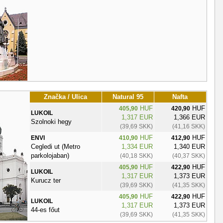
Značka / Ulica
Natural 95
Nafta
HUF
HUF
405,90
420,90
LUKOIL
1,317 EUR
1,366 EUR
Szolnoki hegy
(39,69 SKK)
(41,16 SKK)
HUF
HUF
ENVI
410,90
412,90
Cegledi ut (Metro
1,334 EUR
1,340 EUR
parkolojaban)
(40,18 SKK)
(40,37 SKK)
HUF
HUF
405,90
422,90
LUKOIL
1,317 EUR
1,373 EUR
Kurucz ter
(39,69 SKK)
(41,35 SKK)
HUF
HUF
405,90
422,90
LUKOIL
1,317 EUR
1,373 EUR
44-es főut
(39,69 SKK)
(41,35 SKK)