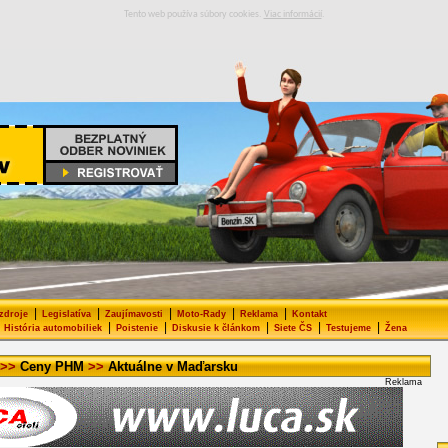
Tento web používa súbory cookies.
Viac informácií
.
|
|
|
|
|
 zdroje
Legislatíva
Zaujímavosti
Moto-Rady
Reklama
Kontakt
|
|
|
|
|
História automobiliek
Poistenie
Diskusie k článkom
Siete ČS
Testujeme
Žena
>>
Ceny PHM
>>
Aktuálne v Maďarsku
Reklama