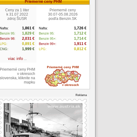
Priemerné ceny PHM
Ceny za 1 liter
Priemerné ceny
k 31.07.2022
30.07-05.08.2026
zdroj ŠUSR
podľa Benzin.SK
1,861 €
1,726 €
Nafta:
Nafta:
1,829 €
1,712 €
Benzin 95:
Benzin 95:
2,031 €
1,714 €
Benzin 98:
Benzin 95+:
0,891 €
1,911 €
LPG:
Benzin 99+:
1,999 €
0,812 €
CNG:
LPG:
viac info
...
Priemerné ceny PHM
v okresoch
slovenska, kliknite na
mapku
Reklama