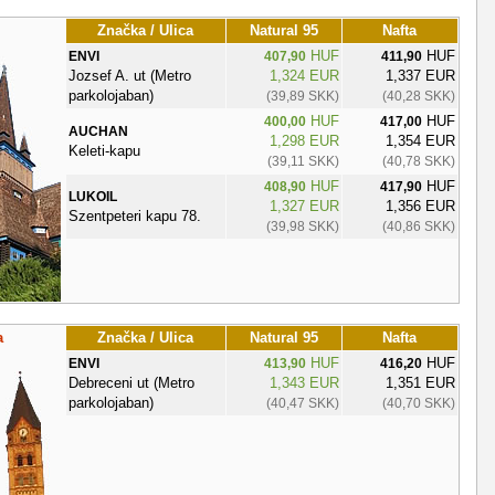
Značka / Ulica
Natural 95
Nafta
HUF
HUF
ENVI
407,90
411,90
Jozsef A. ut (Metro
1,324 EUR
1,337 EUR
parkolojaban)
(39,89 SKK)
(40,28 SKK)
HUF
HUF
400,00
417,00
AUCHAN
1,298 EUR
1,354 EUR
Keleti-kapu
(39,11 SKK)
(40,78 SKK)
HUF
HUF
408,90
417,90
LUKOIL
1,327 EUR
1,356 EUR
Szentpeteri kapu 78.
(39,98 SKK)
(40,86 SKK)
a
Značka / Ulica
Natural 95
Nafta
HUF
HUF
ENVI
413,90
416,20
Debreceni ut (Metro
1,343 EUR
1,351 EUR
parkolojaban)
(40,47 SKK)
(40,70 SKK)