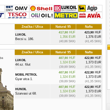
Značka / Ulica
Natural 95
Nafta
HUF
HUF
417,90
423,90
LUKOIL
1,356 EUR
1,376 EUR
Becsi u. 186.
(40,86 SKK)
(41,45 SKK)
Značka / Ulica
Natural 95
Nafta
HUF
HUF
ba
407,90
422,90
LUKOIL
1,324 EUR
1,373 EUR
44.sz. főut
(39,89 SKK)
(41,35 SKK)
HUF
HUF
407,90
422,90
MOBIL PETROL
1,324 EUR
1,373 EUR
Gyar utca 1.
(39,89 SKK)
(41,35 SKK)
HUF
HUF
407,90
422,90
HUNOIL
1,324 EUR
1,373 EUR
Szarvasi ut 68.
(39,89 SKK)
(41,35 SKK)