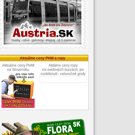
Aktuálne ceny PHM a ropy
Aktuálne ceny PHM
Aktálne ceny ropy
na Slovensku
na svetových burzách, po
rozkliknutí - celoročné grafy