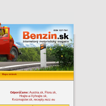
Mapa stránok
Austria.sk
Flora.sk
Odporúčame:
,
,
Hrajte-a-Vyhrajte.sk
,
Kvizmajster.sk
recepty.rezz.eu
,