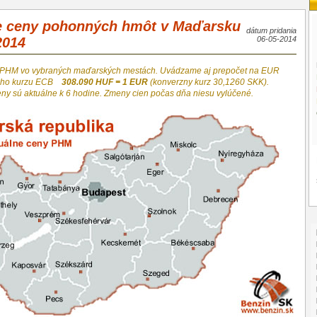
e ceny pohonných hmôt v Maďarsku
dátum pridania
2014
06-05-2014
 PHM vo vybraných maďarských mestách. Uvádzame aj prepočet na EUR
neho kurzu ECB
308.090 HUF = 1 EUR
(konverzny kurz 30,1260 SKK).
eny sú aktuálne k 6 hodine. Zmeny cien počas dňa niesu vylúčené.