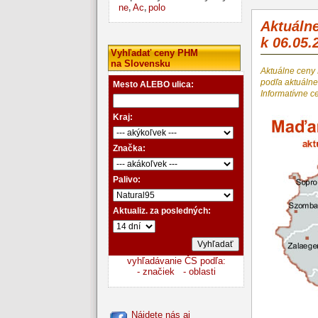
ne
Ac
polo
,
,
Aktuáln
k 06.05.
Vyhľadať ceny PHM
na Slovensku
Aktuálne ceny
podľa aktuál
Mesto ALEBO ulica:
Informatívne c
Kraj:
Značka:
Palivo:
Aktualiz. za posledných:
vyhľadávanie ČS podľa:
- značiek
- oblasti
Nájdete nás aj