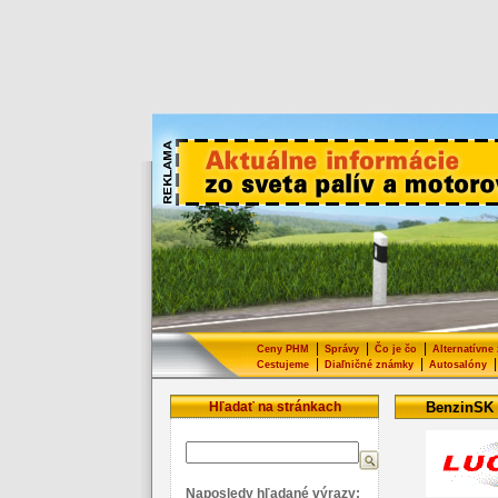
|
|
|
Ceny PHM
Správy
Čo je čo
Alternatívne
|
|
|
Cestujeme
Diaľničné známky
Autosalóny
Hľadať na stránkach
BenzinSK
Naposledy hľadané výrazy: