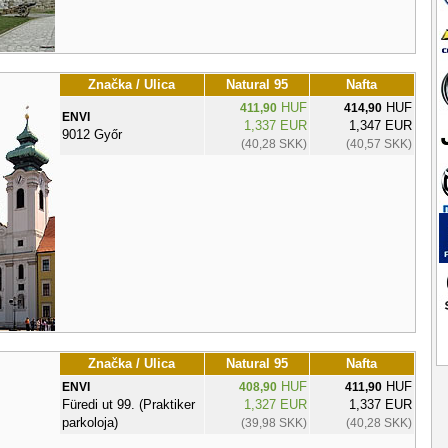
Značka / Ulica
Natural 95
Nafta
HUF
HUF
411,90
414,90
ENVI
1,337 EUR
1,347 EUR
9012 Győr
(40,28 SKK)
(40,57 SKK)
Značka / Ulica
Natural 95
Nafta
HUF
HUF
ENVI
408,90
411,90
Füredi ut 99. (Praktiker
1,327 EUR
1,337 EUR
parkoloja)
(39,98 SKK)
(40,28 SKK)