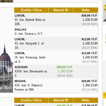
Značka / Ulica
Natural 95
Nafta
HUF
LUKOIL
409,90
XI. ker. Bartok Bela ut
1,330 EUR
105.
(40,08 SKK)
DALLAS
X. ker. Szava u. 5-7.
HUF
LUKOIL
412,90
XI. ker. Hunyadi J. ut
1,340 EUR
10.
(40,37 SKK)
HUF
LUKOIL
412,90
IX. ker. Kvassay Jenő
1,340 EUR
ut 3.
(40,37 SKK)
HUF
AUCHAN
399,00
XXIII. ker. Bevasarlo ut
1,295 EUR
2.
(39,02 SKK)
HUF
MAGAN
420,90
XXI. ker. II. Rakoczi
1,366 EUR
Ferenc ut 394.
(41,16 SKK)
Značka / Ulica
Natural 95
Nafta
HUF
HUF
LUKOIL
400,90
415,90