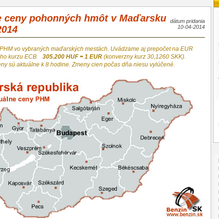
e ceny pohonných hmôt v Maďarsku
dátum pridania
2014
10-04-2014
 PHM vo vybraných maďarských mestách. Uvádzame aj prepočet na EUR
neho kurzu ECB
305.200 HUF = 1 EUR
(konverzny kurz 30,1260 SKK).
eny sú aktuálne k 8 hodine. Zmeny cien počas dňa niesu vylúčené.