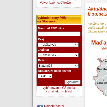
Volvo
lozorno
CitroËn
,
,
Aktuáln
k 10.04.
Vyhľadať ceny PHM
na Slovensku
Aktuálne ceny
podľa aktuál
Mesto ALEBO ulica:
Informatívne c
Kraj:
Značka:
Palivo:
Aktualiz. za posledných:
vyhľadávanie ČS podľa:
- značiek
- oblasti
Nájdete nás aj