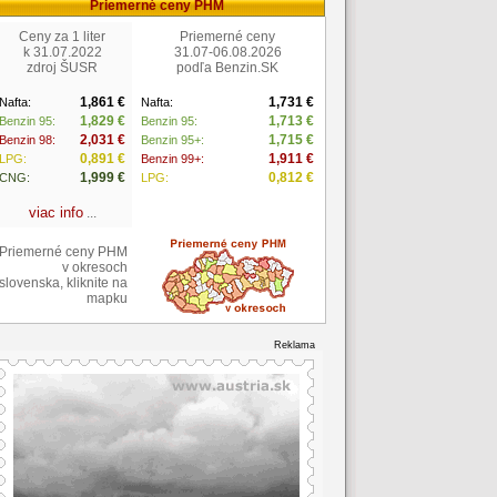
Priemerné ceny PHM
Ceny za 1 liter
Priemerné ceny
k 31.07.2022
31.07-06.08.2026
zdroj ŠUSR
podľa Benzin.SK
1,861 €
1,731 €
Nafta:
Nafta:
1,829 €
1,713 €
Benzin 95:
Benzin 95:
2,031 €
1,715 €
Benzin 98:
Benzin 95+:
0,891 €
1,911 €
LPG:
Benzin 99+:
1,999 €
0,812 €
CNG:
LPG:
viac info
...
Priemerné ceny PHM
v okresoch
slovenska, kliknite na
mapku
Reklama