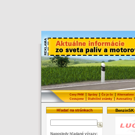
|
|
|
Ceny PHM
Správy
Čo je čo
Alternatívne
|
|
|
Cestujeme
Diaľničné známky
Autosalóny
Hľadať na stránkach
BenzinSK
Naposledy hľadané výrazy: