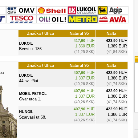
Značka / Ulica
Natural 95
Nafta
HUF
HUF
417,90
423,90
LUKOIL
1,369 EUR
1,389 EUR
Becsi u. 186.
(41,25 SKK)
(41,84 SKK)
Značka / Ulica
Natural 95
Nafta
HUF
HUF
ba
407,90
422,90
LUKOIL
1,337 EUR
1,386 EUR
44.sz. főut
(40,26 SKK)
(41,74 SKK)
HUF
HUF
407,90
422,90
MOBIL PETROL
1,337 EUR
1,386 EUR
Gyar utca 1.
(40,26 SKK)
(41,74 SKK)
HUF
HUF
407,90
422,90
HUNOIL
1,337 EUR
1,386 EUR
Szarvasi ut 68.
(40,26 SKK)
(41,74 SKK)