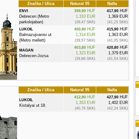
Značka / Ulica
Natural 95
Nafta
HUF
HUF
ENVI
399,90
417,90
Debrecen (Metro
1,310 EUR
1,369 EUR
parkolojaban)
(39,47 SKK)
(41,25 SKK)
HUF
HUF
LUKOIL
400,90
415,90
Balmazujvarosi ut
1,314 EUR
1,363 EUR
(Metro mellett)
(39,57 SKK)
(41,05 SKK)
HUF
HUF
403,80
420,80
MAGAN
1,323 EUR
1,379 EUR
Debrecen-Jozsa
(39,86 SKK)
(41,54 SKK)
Značka / Ulica
Natural 95
Nafta
HUF
HUF
412,90
427,90
LUKOIL
1,353 EUR
1,402 EUR
Kistalyai ut 18.
(40,76 SKK)
(42,24 SKK)