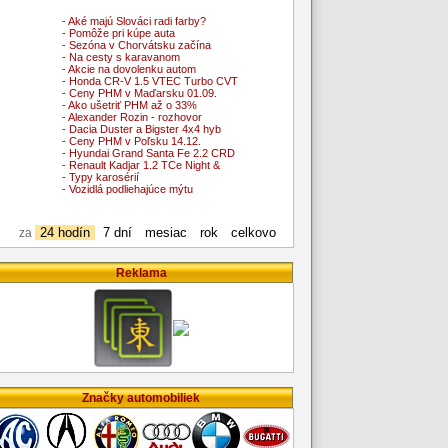
- Aké majú Slováci radi farby?
- Pomôže pri kúpe auta
- Sezóna v Chorvátsku začína
- Na cesty s karavanom
- Akcie na dovolenku autom
- Honda CR-V 1.5 VTEC Turbo CVT
- Ceny PHM v Maďarsku 01.09.
- Ako ušetriť PHM až o 33%
- Alexander Rozin - rozhovor
- Dacia Duster a Bigster 4x4 hyb
- Ceny PHM v Poľsku 14.12.
- Hyundai Grand Santa Fe 2.2 CRD
- Renault Kadjar 1.2 TCe Night &
- Typy karosérií
- Vozidlá podliehajúce mýtu
24 hodín
7 dní
mesiac
rok
celkovo
za
Reklama
Značky automobiliek