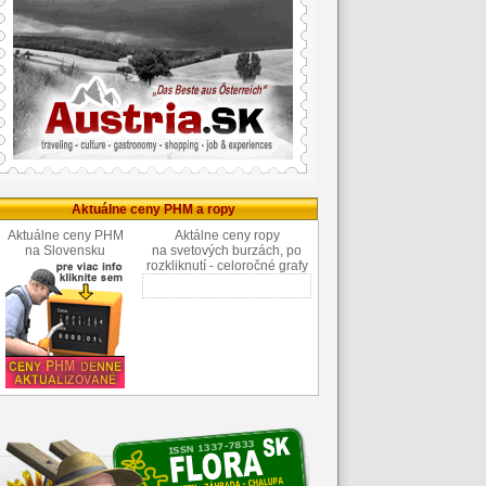
Aktuálne ceny PHM a ropy
Aktuálne ceny PHM
Aktálne ceny ropy
na Slovensku
na svetových burzách, po
rozkliknutí - celoročné grafy