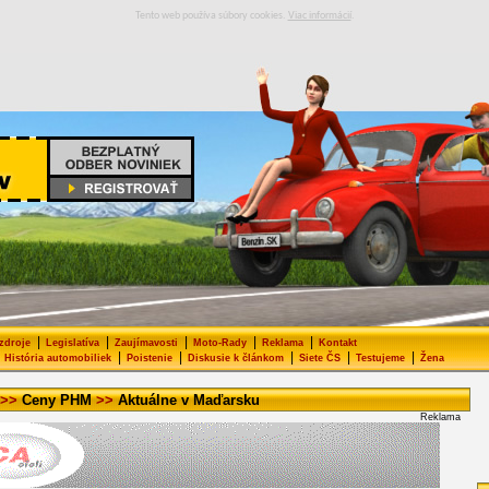
Tento web používa súbory cookies.
Viac informácií
.
|
|
|
|
|
 zdroje
Legislatíva
Zaujímavosti
Moto-Rady
Reklama
Kontakt
|
|
|
|
|
História automobiliek
Poistenie
Diskusie k článkom
Siete ČS
Testujeme
Žena
>>
Ceny PHM
>>
Aktuálne v Maďarsku
Reklama