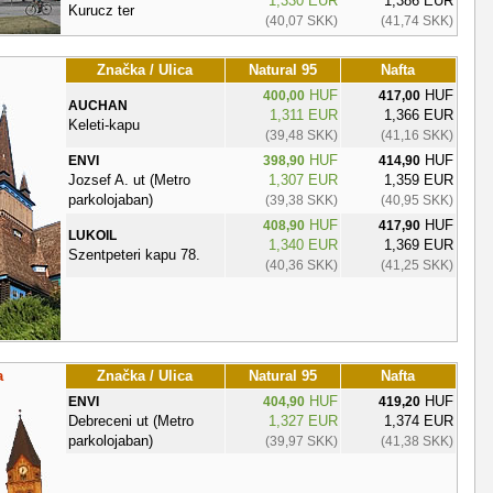
1,330 EUR
1,386 EUR
Kurucz ter
(40,07 SKK)
(41,74 SKK)
Značka / Ulica
Natural 95
Nafta
HUF
HUF
400,00
417,00
AUCHAN
1,311 EUR
1,366 EUR
Keleti-kapu
(39,48 SKK)
(41,16 SKK)
HUF
HUF
ENVI
398,90
414,90
Jozsef A. ut (Metro
1,307 EUR
1,359 EUR
parkolojaban)
(39,38 SKK)
(40,95 SKK)
HUF
HUF
408,90
417,90
LUKOIL
1,340 EUR
1,369 EUR
Szentpeteri kapu 78.
(40,36 SKK)
(41,25 SKK)
a
Značka / Ulica
Natural 95
Nafta
HUF
HUF
ENVI
404,90
419,20
Debreceni ut (Metro
1,327 EUR
1,374 EUR
parkolojaban)
(39,97 SKK)
(41,38 SKK)