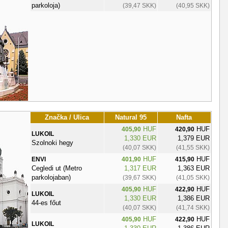
parkoloja)
(39,47 SKK)
(40,95 SKK)
Značka / Ulica
Natural 95
Nafta
HUF
HUF
405,90
420,90
LUKOIL
1,330 EUR
1,379 EUR
Szolnoki hegy
(40,07 SKK)
(41,55 SKK)
HUF
HUF
ENVI
401,90
415,90
Cegledi ut (Metro
1,317 EUR
1,363 EUR
parkolojaban)
(39,67 SKK)
(41,05 SKK)
HUF
HUF
405,90
422,90
LUKOIL
1,330 EUR
1,386 EUR
44-es főut
(40,07 SKK)
(41,74 SKK)
HUF
HUF
405,90
422,90
LUKOIL