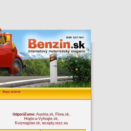
Mapa stránok
Austria.sk
Flora.sk
Odporúčame:
,
,
Hrajte-a-Vyhrajte.sk
,
Kvizmajster.sk
recepty.rezz.eu
,