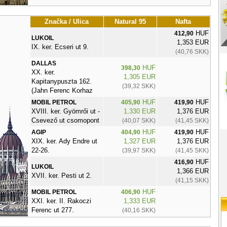
Značka / Ulica
Natural 95
Nafta
HUF
412,90
LUKOIL
1,353 EUR
IX. ker. Ecseri ut 9.
(40,76 SKK)
DALLAS
HUF
398,30
XX. ker.
1,305 EUR
Kapitanypuszta 162.
(39,32 SKK)
(Jahn Ferenc Korhaz
HUF
HUF
MOBIL PETROL
405,90
419,90
XVIII. ker. Gyömrői ut -
1,330 EUR
1,376 EUR
Csevező ut csomopont
(40,07 SKK)
(41,45 SKK)
HUF
HUF
AGIP
404,90
419,90
XIX. ker. Ady Endre ut
1,327 EUR
1,376 EUR
22-26.
(39,97 SKK)
(41,45 SKK)
HUF
416,90
LUKOIL
1,366 EUR
XVII. ker. Pesti ut 2.
(41,15 SKK)
HUF
MOBIL PETROL
406,90
XXI. ker. II. Rakoczi
1,333 EUR
Ferenc ut 277.
(40,16 SKK)