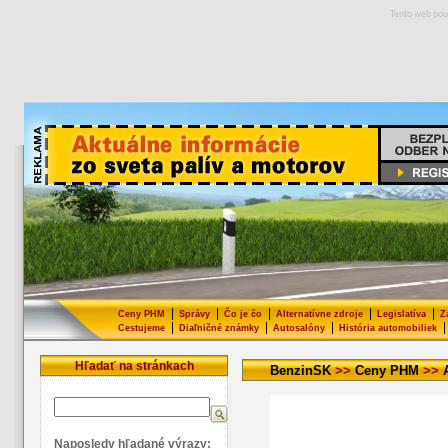
Tento web pou
|
|
|
|
|
Ceny PHM
Správy
Čo je čo
Alternatívne zdroje
Legislatíva
Z
|
|
|
|
Cestujeme
Diaľničné známky
Autosalóny
História automobiliek
Hľadať na stránkach
BenzinSK
>>
Ceny PHM
>>
Naposledy hľadané výrazy: