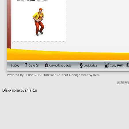
Správy
Čo je čo
Alternatívne zdroje
Legislatíva
Ceny PHM
ochran
Dĺžka spracovania: 1s