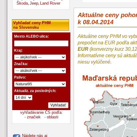
Škoda
Jeep
Land Rover
,
,
Aktuálne ceny poh
k 08.04.2014
Vyhľadať ceny PHM
na Slovensku
Aktuálne ceny PHM vo vyb
Mesto ALEBO ulica:
prepočet na EUR podľa a
EUR
(konverzny kurz 30,1
Kraj:
Informatívne ceny sú aktuá
niesu vylúčené.
Značka:
Palivo:
Aktualiz. za posledných:
vyhľadávanie ČS podľa:
- značiek
- oblasti
Nájdete nás aj