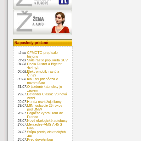
Naposledy pridané
dnes
CFMOTO prepísalo
históriu
dnes
Stále rastie popularita SUV
04.08.
Dacia Duster a Bigster
4x4 hyb
04.08.
Elektromobily rastú a
Čína?
03.08.
Kia EV9 prichádza v
novom šate
31.07.
O jazdené kabriolety je
záujem
29.07.
Defender Classic V8 nová
verzi
29.07.
Honda osviežuje ikony
29.07.
MINI oslavuje 25 rokov
pod BMW
28.07.
Pogačar vyhral Tour de
France
28.07.
Nové ekologické autobusy
27.07.
Mercedes-AMG A 45 S
Final
24.07.
Stúpa predaj elektrických
áut
24.07.
Pred dovolenkou