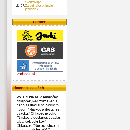
skontrolujte..
21.07.
Za pol roka pribudlo
jazdeniek
Partneri
vodicak.sk
Humor na cestách
Po ulici ide asi osemročný
chlapček, keď zrazu vedľa
neho zastaví auto. Vodič mu
hovorí: "Naskoč a dostaneš
dvacku." Chlapec je ticho.
"Naskoč a dostaneš dvacku
a balíček cukríkov."
Chlapček: "Nie oci, chcel si
trabanta tak ho máš."