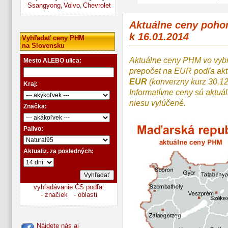
Ssangyong
Volvo
Chevrolet
,
,
Aktuálne ceny poh
k 16.01.2014
Vyhľadať ceny PHM
na Slovensku
Aktuálne ceny PHM vo vyb
Mesto ALEBO ulica:
prepočet na EUR podľa a
EUR
(konverzny kurz 30,1
Kraj:
Informatívne ceny sú aktuá
niesu vylúčené.
Značka:
Palivo:
Aktualiz. za posledných:
vyhľadávanie ČS podľa:
- značiek
- oblasti
Nájdete nás aj