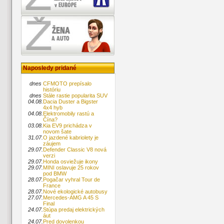
Naposledy pridané
dnes
CFMOTO prepísalo
históriu
dnes
Stále rastie popularita SUV
04.08.
Dacia Duster a Bigster
4x4 hyb
04.08.
Elektromobily rastú a
Čína?
03.08.
Kia EV9 prichádza v
novom šate
31.07.
O jazdené kabriolety je
záujem
29.07.
Defender Classic V8 nová
verzi
29.07.
Honda osviežuje ikony
29.07.
MINI oslavuje 25 rokov
pod BMW
28.07.
Pogačar vyhral Tour de
France
28.07.
Nové ekologické autobusy
27.07.
Mercedes-AMG A 45 S
Final
24.07.
Stúpa predaj elektrických
áut
24.07.
Pred dovolenkou