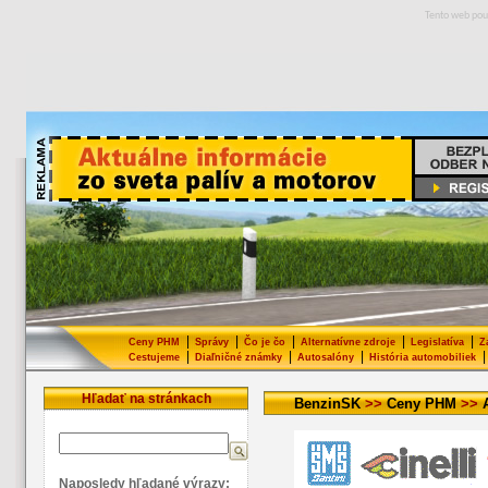
Tento web pou
|
|
|
|
|
Ceny PHM
Správy
Čo je čo
Alternatívne zdroje
Legislatíva
Z
|
|
|
|
Cestujeme
Diaľničné známky
Autosalóny
História automobiliek
Hľadať na stránkach
BenzinSK
>>
Ceny PHM
>>
Naposledy hľadané výrazy: