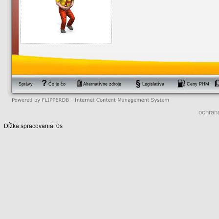
Správy
Čo je čo
Alternatívne zdroje
Legislatíva
Ceny PHM
ochran
Dĺžka spracovania: 0s