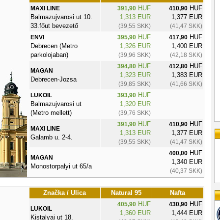
HUF
HUF
MAXI LINE
391,90
410,90
Balmazujvarosi ut 10.
1,313 EUR
1,377 EUR
33.főut bevezető
(39,55 SKK)
(41,47 SKK)
HUF
HUF
ENVI
395,90
417,90
Debrecen (Metro
1,326 EUR
1,400 EUR
parkolojaban)
(39,96 SKK)
(42,18 SKK)
HUF
HUF
394,80
412,80
MAGAN
1,323 EUR
1,383 EUR
Debrecen-Jozsa
(39,85 SKK)
(41,66 SKK)
HUF
LUKOIL
393,90
Balmazujvarosi ut
1,320 EUR
(Metro mellett)
(39,76 SKK)
HUF
HUF
391,90
410,90
MAXI LINE
1,313 EUR
1,377 EUR
Galamb u. 2-4.
(39,55 SKK)
(41,47 SKK)
HUF
400,00
MAGAN
1,340 EUR
Monostorpalyi ut 65/a
(40,37 SKK)
Značka / Ulica
Natural 95
Nafta
HUF
HUF
405,90
430,90
LUKOIL
1,360 EUR
1,444 EUR
Kistalyai ut 18.