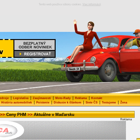
Tento web používa súbory cookies.
Viac informácií
.
|
|
|
|
|
 zdroje
Legislatíva
Zaujímavosti
Moto-Rady
Reklama
Kontakt
|
|
|
|
|
História automobiliek
Poistenie
Diskusie k článkom
Siete ČS
Testujeme
Žena
>>
Ceny PHM
>>
Aktuálne v Maďarsku
Reklama