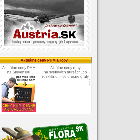
Aktuálne ceny PHM a ropy
Aktuálne ceny PHM
Aktálne ceny ropy
na Slovensku
na svetových burzách, po
rozkliknutí - celoročné grafy