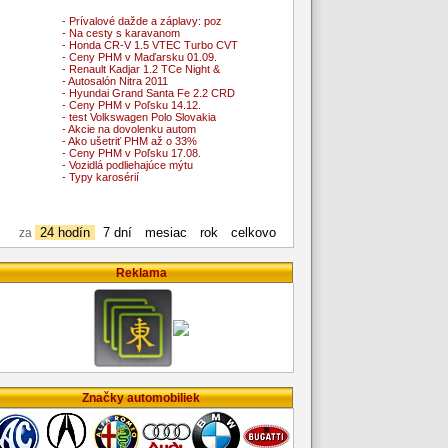
- Prívalové dažde a záplavy: poz
- Na cesty s karavanom
- Honda CR-V 1.5 VTEC Turbo CVT
- Ceny PHM v Maďarsku 01.09.
- Renault Kadjar 1.2 TCe Night &
- Autosalón Nitra 2011
- Hyundai Grand Santa Fe 2.2 CRD
- Ceny PHM v Poľsku 14.12.
- test Volkswagen Polo Slovakia
- Akcie na dovolenku autom
- Ako ušetriť PHM až o 33%
- Ceny PHM v Poľsku 17.08.
- Vozidlá podliehajúce mýtu
- Typy karosérií
24 hodín
7 dní
mesiac
rok
celkovo
za
Reklama
Značky automobiliek