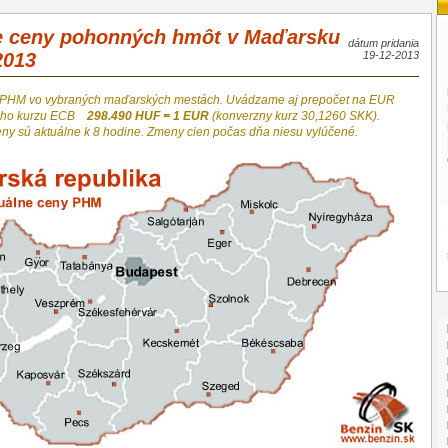
e ceny pohonných hmôt v Maďarsku
dátum pridania
2013
19-12-2013
 PHM vo vybraných maďarských mestách. Uvádzame aj prepočet na EUR
neho kurzu ECB
298.490 HUF = 1 EUR
(konverzny kurz 30,1260 SKK).
eny sú aktuálne k 8 hodine. Zmeny cien počas dňa niesu vylúčené.