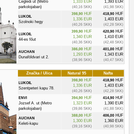
Cegledi ut (Metro
1,333 EUR
1,393 EUR
parkolojaban)
(40,16 SKK)
(41,98 SKK)
HUF
HUF
398,90
418,90
LUKOIL
1,336 EUR
1,403 EUR
Szolnoki hegy
(40,26 SKK)
(42,28 SKK)
HUF
HUF
399,90
420,90
LUKOIL
1,340 EUR
1,410 EUR
44-es főut
(40,36 SKK)
(42,48 SKK)
HUF
HUF
386,00
401,00
AUCHAN
1,293 EUR
1,343 EUR
Dunaföldvari ut 2.
(38,96 SKK)
(40,47 SKK)
Značka / Ulica
Natural 95
Nafta
HUF
HUF
398,90
418,90
LUKOIL
1,336 EUR
1,403 EUR
Szentpeteri kapu 78.
(40,26 SKK)
(42,28 SKK)
HUF
HUF
ENVI
394,90
414,90
Jozsef A. ut (Metro
1,323 EUR
1,390 EUR
parkolojaban)
(39,86 SKK)
(41,88 SKK)
HUF
HUF
388,00
406,00
AUCHAN
1,300 EUR
1,360 EUR
Keleti-kapu
(39,16 SKK)
(40,98 SKK)