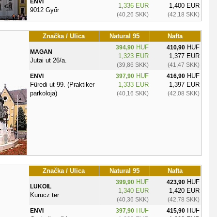
ENVI
1,336 EUR
1,400 EUR
9012 Győr
(40,26 SKK)
(42,18 SKK)
Značka / Ulica
Natural 95
Nafta
HUF
HUF
394,90
410,90
MAGAN
1,323 EUR
1,377 EUR
Jutai ut 26/a.
(39,86 SKK)
(41,47 SKK)
HUF
HUF
ENVI
397,90
416,90
Füredi ut 99. (Praktiker
1,333 EUR
1,397 EUR
parkoloja)
(40,16 SKK)
(42,08 SKK)
Značka / Ulica
Natural 95
Nafta
HUF
HUF
399,90
423,90
LUKOIL
1,340 EUR
1,420 EUR
Kurucz ter
(40,36 SKK)
(42,78 SKK)
HUF
HUF
ENVI
397,90
415,90