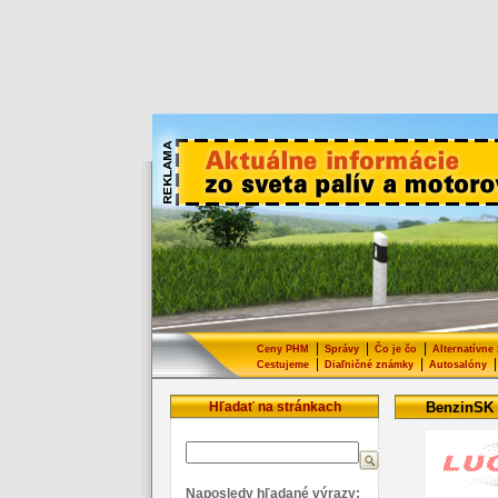
|
|
|
Ceny PHM
Správy
Čo je čo
Alternatívne
|
|
|
Cestujeme
Diaľničné známky
Autosalóny
Hľadať na stránkach
BenzinSK
Naposledy hľadané výrazy: