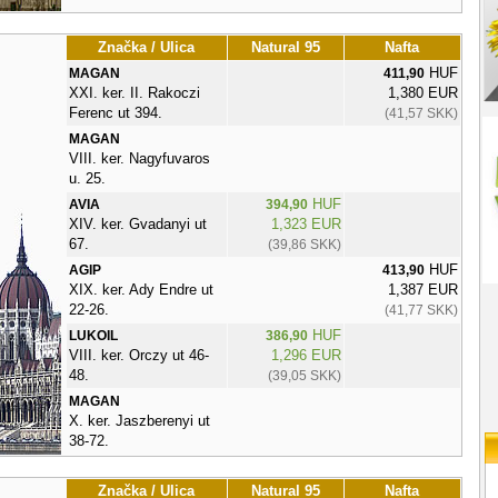
Značka / Ulica
Natural 95
Nafta
HUF
MAGAN
411,90
XXI. ker. II. Rakoczi
1,380 EUR
Ferenc ut 394.
(41,57 SKK)
MAGAN
VIII. ker. Nagyfuvaros
u. 25.
HUF
AVIA
394,90
XIV. ker. Gvadanyi ut
1,323 EUR
67.
(39,86 SKK)
HUF
AGIP
413,90
XIX. ker. Ady Endre ut
1,387 EUR
22-26.
(41,77 SKK)
HUF
LUKOIL
386,90
VIII. ker. Orczy ut 46-
1,296 EUR
48.
(39,05 SKK)
MAGAN
X. ker. Jaszberenyi ut
38-72.
Značka / Ulica
Natural 95
Nafta