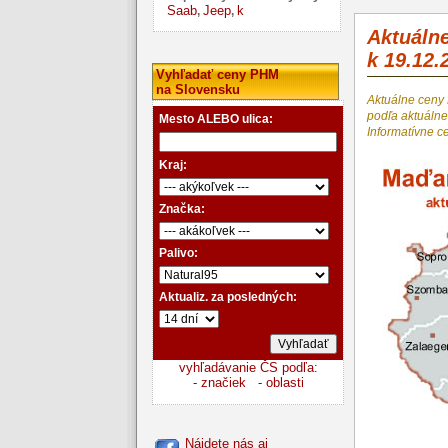
Saab
Jeep
k
,
,
Aktuáln
k 19.12.
Vyhľadať ceny PHM
na Slovensku
Aktuálne ceny
podľa aktuál
Mesto ALEBO ulica:
Informatívne c
Kraj:
Značka:
Palivo:
Aktualiz. za posledných:
vyhľadávanie ČS podľa:
- značiek
- oblasti
Nájdete nás aj