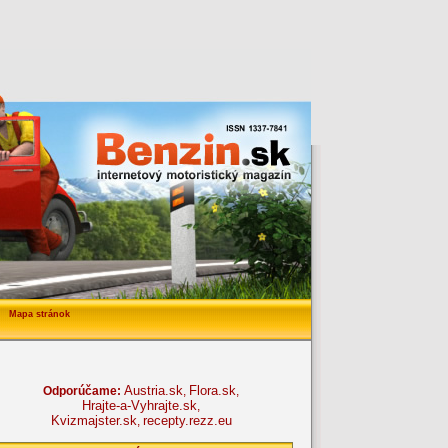
Mapa stránok
Austria.sk
Flora.sk
Odporúčame:
,
,
Hrajte-a-Vyhrajte.sk
,
Kvizmajster.sk
recepty.rezz.eu
,