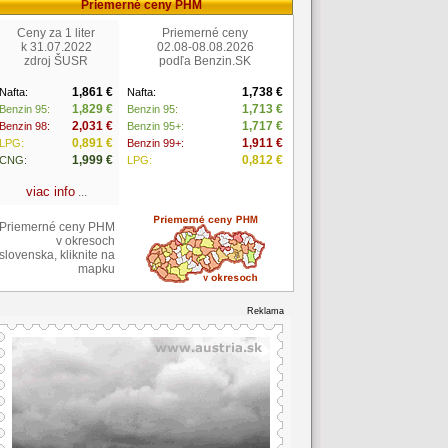
Priemerné ceny PHM
Ceny za 1 liter
Priemerné ceny
k 31.07.2022
02.08-08.08.2026
zdroj ŠUSR
podľa Benzin.SK
1,861 €
1,738 €
Nafta:
Nafta:
1,829 €
1,713 €
Benzin 95:
Benzin 95:
2,031 €
1,717 €
Benzin 98:
Benzin 95+:
0,891 €
1,911 €
LPG:
Benzin 99+:
1,999 €
0,812 €
CNG:
LPG:
viac info
...
Priemerné ceny PHM
v okresoch
slovenska, kliknite na
mapku
Reklama