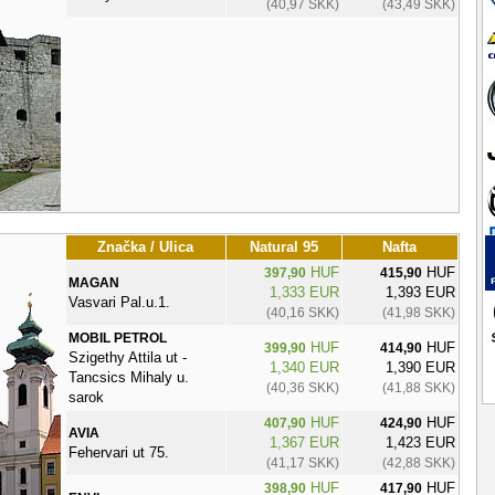
(40,97 SKK)
(43,49 SKK)
Značka / Ulica
Natural 95
Nafta
HUF
HUF
397,90
415,90
MAGAN
1,333 EUR
1,393 EUR
Vasvari Pal.u.1.
(40,16 SKK)
(41,98 SKK)
MOBIL PETROL
HUF
HUF
399,90
414,90
Szigethy Attila ut -
1,340 EUR
1,390 EUR
Tancsics Mihaly u.
(40,36 SKK)
(41,88 SKK)
sarok
HUF
HUF
407,90
424,90
AVIA
1,367 EUR
1,423 EUR
Fehervari ut 75.
(41,17 SKK)
(42,88 SKK)
HUF
HUF
398,90
417,90