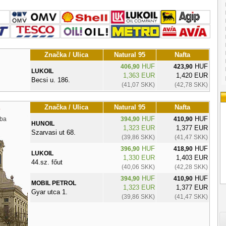
Značka / Ulica
Natural 95
Nafta
HUF
HUF
406,90
423,90
LUKOIL
1,363 EUR
1,420 EUR
Becsi u. 186.
(41,07 SKK)
(42,78 SKK)
Značka / Ulica
Natural 95
Nafta
HUF
HUF
ba
394,90
410,90
HUNOIL
1,323 EUR
1,377 EUR
Szarvasi ut 68.
(39,86 SKK)
(41,47 SKK)
HUF
HUF
396,90
418,90
LUKOIL
1,330 EUR
1,403 EUR
44.sz. főut
(40,06 SKK)
(42,28 SKK)
HUF
HUF
394,90
410,90
MOBIL PETROL
1,323 EUR
1,377 EUR
Gyar utca 1.
(39,86 SKK)
(41,47 SKK)